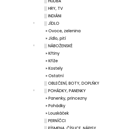
░ HUDBA
░ HRY, TV
░ INDIÁNI
░ JÍDLO
» Ovoce, zelenina
» Jídlo, pití
░ NÁBOŽENSKÉ
» Křtiny
» Kříže
» Kostely
» Ostatní
░ OBLEČENÍ, BOTY, DOPLŇKY
░ POHÁDKY, PANENKY
» Panenky, princezny
» Pohádky
» Louskáček
░ PERNÍČCI
░ PÍSMENA, ČÍSLICE, NÁPISY