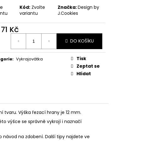
PODZIMNÍ KOLEKCE
te
Kód:
Zvolte
Značka:
Design by
antu
variantu
J.Cookies
d
71 Kč
ná
DO KOŠÍKU
:
Tisk
gorie
:
Vykrajovátka
Zeptat se
Hlídat
ní tvaru. Výška řezací hrany je 12 mm.
éto výšce se správně vykrojí i naznačí
o návod na zdobení. Další tipy najdete ve