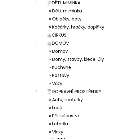
░ DĚTI, MIMINKA
» Děti, miminka
» Oblečky, boty
» Kočárky, hračky, doplňky
░ CIRKUS
░ DOMOV
» Domov
» Domy, stavby, klece, úly
» Kuchyně
» Postavy
» Vázy
░ DOPRAVNÍ PROSTŘEDKY
» Auta, motorky
» Lodě
» Příslušenství
» Letadla
» Vlaky