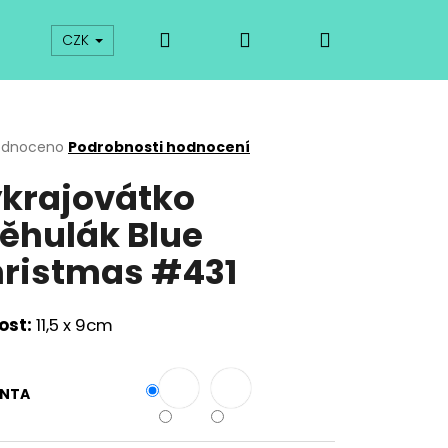
Hledat
Přihlášení
Nákupní
prodej
Kurzy
Odkazy
O vykrajovátkách
CZK
košík
rné
odnoceno
Podrobnosti hodnocení
cení
krajovátko
ktu
ěhulák Blue
ristmas #431
ček.
ost:
11,5 x 9cm
Následující
ANTA