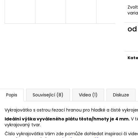
VYKRAJOVÁTKA CHRISTMAS JOY #423
VYKRAJOVÁTKA 
#1584
Zvol
49 Kč
vari
39 Kč
o
Měr
cena
Kate
Popis
Související (8)
Videa (1)
Diskuze
Vykrajovátko s ostrou řezací hranou pro hladké a čisté vykroje
Ideální výška vyváleného plátu těsta/hmoty je 4 mm.
V t
vykrajovaný tvar.
Číslo vykrajovátka Vám zde pomůže dohledat inspiraci či vide