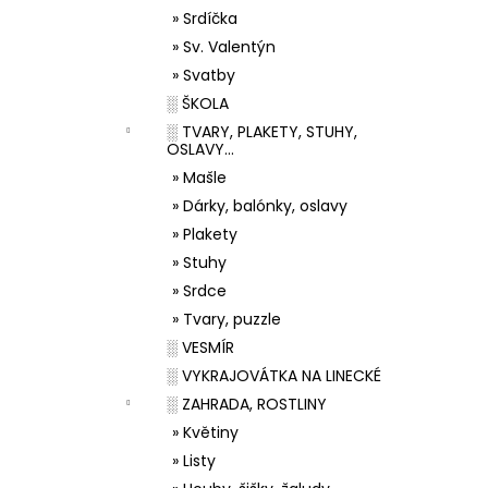
» Srdíčka
» Sv. Valentýn
» Svatby
░ ŠKOLA
░ TVARY, PLAKETY, STUHY,
OSLAVY...
» Mašle
» Dárky, balónky, oslavy
» Plakety
» Stuhy
» Srdce
» Tvary, puzzle
░ VESMÍR
░ VYKRAJOVÁTKA NA LINECKÉ
░ ZAHRADA, ROSTLINY
» Květiny
» Listy