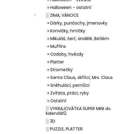
» Halloween - ostatní
░ ZIMA, VÁNOCE
» Dárky, punčochy, jmenovky
» Konvičky, hrníčky
» Mikuláš, čert, andělé, Betlém
» Muffins
» Ozdoby, hvězdy
» Platter
» Stromečky
» Santa Claus, skřítci, Mrs. Claus
» Sněhuláci, perníčci
» Zvířata, ptáci, ryby
» Ostatní
░ VYKRAJOVÁTKA SUPER MINI do
kalendářů
░ 3D
░ PUZZLE, PLATTER