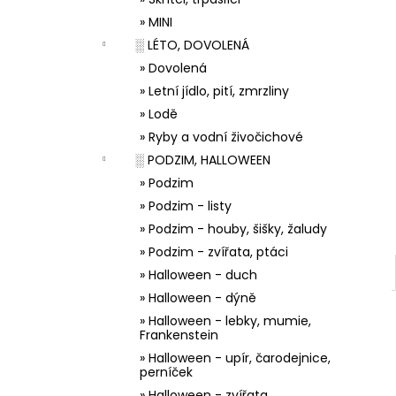
33001 ZDOBÍCÍ SÁČEK
l
» MINI
5 Kč
░ LÉTO, DOVOLENÁ
» Dovolená
» Letní jídlo, pití, zmrzliny
» Lodě
» Ryby a vodní živočichové
░ PODZIM, HALLOWEEN
» Podzim
» Podzim - listy
» Podzim - houby, šišky, žaludy
» Podzim - zvířata, ptáci
» Halloween - duch
» Halloween - dýně
» Halloween - lebky, mumie,
Frankenstein
» Halloween - upír, čarodejnice,
perníček
» Halloween - zvířata