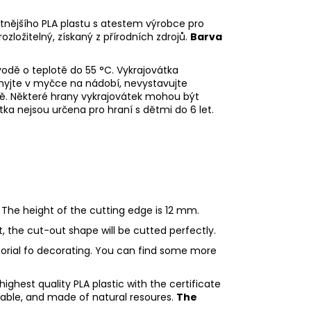
litnějšího PLA plastu s atestem výrobce pro
rozložitelný, získaný z přírodních zdrojů.
Barva
odě o teplotě do 55 °C.
Vykrajovátka
emyjte v myčce na nádobí, nevystavujte
dě.
Některé hrany vykrajovátek mohou být
tka nejsou určena pro hraní s dětmi do 6 let.
 The height of the cutting edge is 12 mm.
ht, the cut-out shape will be cutted perfectly.
utorial fo decorating. You can find some more
ighest quality PLA plastic with the certificate
adable, and made of natural resoures.
The