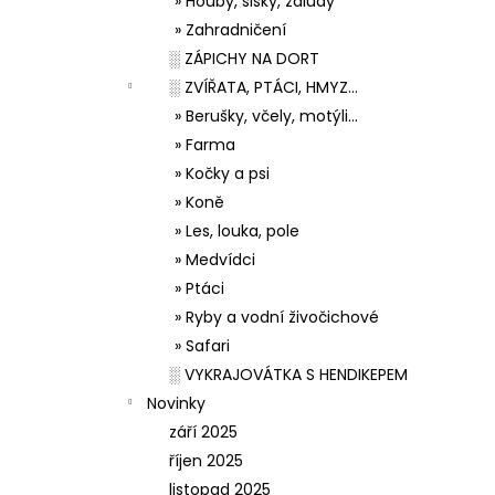
» Houby, šišky, žaludy
» Zahradničení
░ ZÁPICHY NA DORT
░ ZVÍŘATA, PTÁCI, HMYZ...
» Berušky, včely, motýli...
» Farma
» Kočky a psi
» Koně
» Les, louka, pole
» Medvídci
» Ptáci
» Ryby a vodní živočichové
» Safari
░ VYKRAJOVÁTKA S HENDIKEPEM
Novinky
září 2025
říjen 2025
listopad 2025