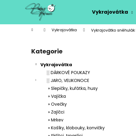
K
Přejít
na
o
Vykrajovátka
obsah
Zpět
Zpět
š
do
do
í
Domů
Vykrajovátka
Vykrajovátko sněhulák
k
obchodu
obchodu
P
o
Kategorie
Přeskočit
s
kategorie
t
Vykrajovátka
r
░ DÁRKOVÉ POUKAZY
a
░ JARO, VELIKONOCE
n
» Slepičky, kuřátka, husy
n
» Vajíčka
í
» Ovečky
p
» Zajíčci
a
» Mrkev
n
» Košíky, klobouky, konvičky
e
» Skřítci, trpaslíci