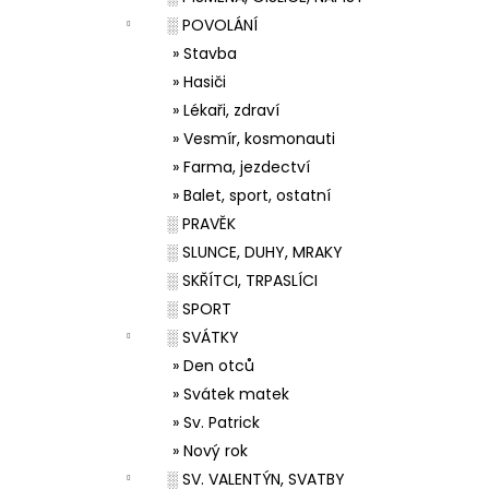
░ POVOLÁNÍ
» Stavba
» Hasiči
» Lékaři, zdraví
» Vesmír, kosmonauti
» Farma, jezdectví
» Balet, sport, ostatní
░ PRAVĚK
░ SLUNCE, DUHY, MRAKY
░ SKŘÍTCI, TRPASLÍCI
░ SPORT
░ SVÁTKY
» Den otců
» Svátek matek
» Sv. Patrick
» Nový rok
░ SV. VALENTÝN, SVATBY