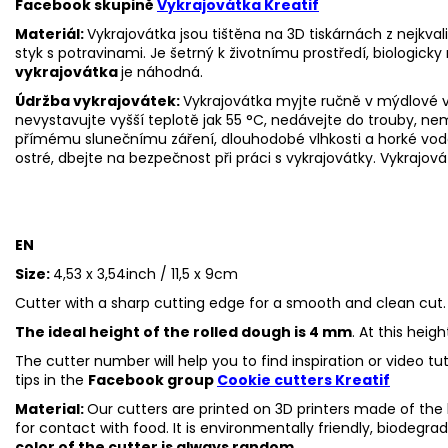
Facebook skupině
Vykrajovátka Kreatif
Materiál:
Vykrajovátka jsou tištěna na 3D tiskárnách z nejkva
styk s potravinami. Je šetrný k životnímu prostředí, biologicky 
vykrajovátka
je náhodná.
Údržba vykrajovátek:
Vykrajovátka myjte ručně v mýdlové v
nevystavujte vyšší teplotě jak 55 °C, nedávejte do trouby, n
přímému slunečnímu záření, dlouhodobé vlhkosti a horké vo
ostré, dbejte na bezpečnost při práci s vykrajovátky.
Vykrajová
EN
Size:
4,53 x 3,54inch / 11,5 x 9cm
Cutter with a sharp cutting edge for a smooth and clean cut.
The ideal height of the rolled dough is 4 mm
. At this heig
The cutter number will help you to find inspiration or video t
tips in the
Facebook group
Cookie cutters Kreatif
Material:
Our cutters are printed on 3D printers made of the h
for contact with food. It is environmentally friendly, biodegr
color of the cutter is always random.