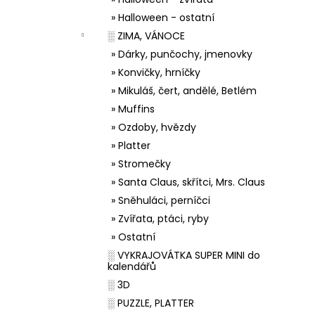
» Halloween - ostatní
░ ZIMA, VÁNOCE
» Dárky, punčochy, jmenovky
» Konvičky, hrníčky
» Mikuláš, čert, andělé, Betlém
» Muffins
» Ozdoby, hvězdy
» Platter
» Stromečky
» Santa Claus, skřítci, Mrs. Claus
» Sněhuláci, perníčci
» Zvířata, ptáci, ryby
» Ostatní
░ VYKRAJOVÁTKA SUPER MINI do
kalendářů
░ 3D
░ PUZZLE, PLATTER