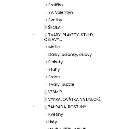
» Srdíčka
» Sv. Valentýn
» Svatby
░ ŠKOLA
░ TVARY, PLAKETY, STUHY,
OSLAVY...
» Mašle
» Dárky, balónky, oslavy
» Plakety
» Stuhy
» Srdce
» Tvary, puzzle
░ VESMÍR
░ VYKRAJOVÁTKA NA LINECKÉ
░ ZAHRADA, ROSTLINY
» Květiny
» Listy