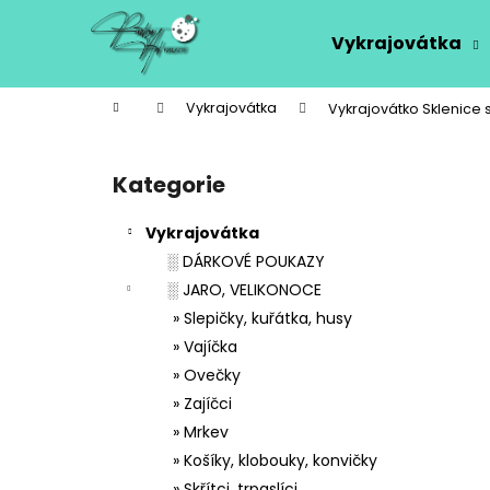
K
Přejít
na
o
Vykrajovátka
obsah
Zpět
Zpět
š
do
do
í
Domů
Vykrajovátka
Vykrajovátko Sklenice
k
obchodu
obchodu
P
o
Kategorie
Přeskočit
s
kategorie
t
Vykrajovátka
r
░ DÁRKOVÉ POUKAZY
a
░ JARO, VELIKONOCE
n
» Slepičky, kuřátka, husy
n
» Vajíčka
í
» Ovečky
p
» Zajíčci
a
» Mrkev
n
» Košíky, klobouky, konvičky
e
» Skřítci, trpaslíci