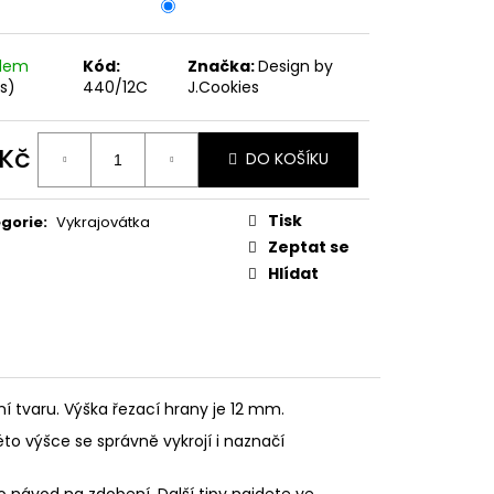
PODZIMNÍ KOLEKCE
adem
Kód:
Značka:
Design by
ks)
440/12C
J.Cookies
 Kč
DO KOŠÍKU
ná
:
Tisk
gorie
:
Vykrajovátka
Zeptat se
Hlídat
ní tvaru. Výška řezací hrany je 12 mm.
éto výšce se správně vykrojí i naznačí
o návod na zdobení. Další tipy najdete ve