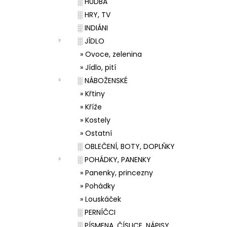
░ HUDBA
░ HRY, TV
░ INDIÁNI
░ JÍDLO
» Ovoce, zelenina
» Jídlo, pití
░ NÁBOŽENSKÉ
» Křtiny
» Kříže
» Kostely
» Ostatní
░ OBLEČENÍ, BOTY, DOPLŇKY
░ POHÁDKY, PANENKY
» Panenky, princezny
» Pohádky
» Louskáček
░ PERNÍČCI
░ PÍSMENA, ČÍSLICE, NÁPISY