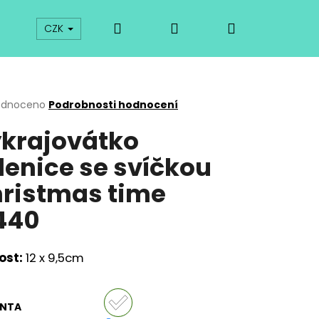
Hledat
Přihlášení
Nákupní
prodej
Kurzy
Odkazy
O vykrajovátkách
CZK
košík
rné
odnoceno
Podrobnosti hodnocení
cení
krajovátko
ktu
lenice se svíčkou
ristmas time
ček.
440
ost:
12 x 9,5cm
Následující
ANTA