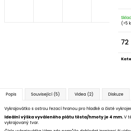
VYKRAJOVÁTKA CHRISTMAS JOY #423
VYKRAJOVÁTKA 
#1584
49 Kč
39 Kč
Skl
(>5 
72
Měr
cena
Kate
Popis
Související (5)
Videa (2)
Diskuze
Vykrajovátko s ostrou řezací hranou pro hladké a čisté vykroje
Ideální výška vyváleného plátu těsta/hmoty je 4 mm.
V t
vykrajovaný tvar.
Číslo vykrajovátka Vám zde pomůže dohledat inspiraci či vide