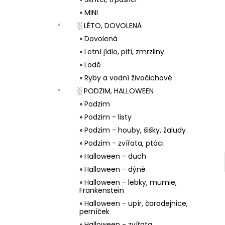
33001 ZDOBÍCÍ SÁČEK
l
» MINI
5 Kč
░ LÉTO, DOVOLENÁ
» Dovolená
» Letní jídlo, pití, zmrzliny
» Lodě
» Ryby a vodní živočichové
░ PODZIM, HALLOWEEN
» Podzim
» Podzim - listy
» Podzim - houby, šišky, žaludy
» Podzim - zvířata, ptáci
» Halloween - duch
» Halloween - dýně
» Halloween - lebky, mumie,
Frankenstein
» Halloween - upír, čarodejnice,
perníček
» Halloween - zvířata