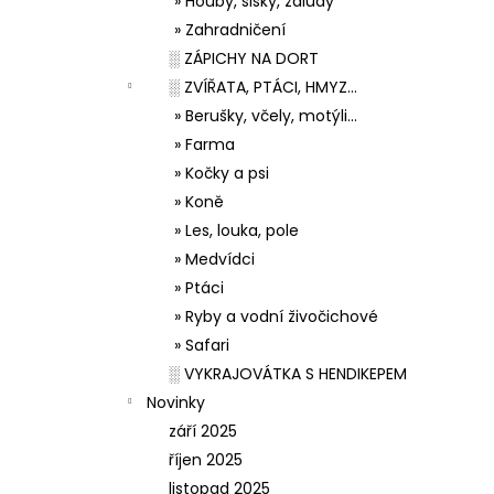
» Houby, šišky, žaludy
» Zahradničení
░ ZÁPICHY NA DORT
░ ZVÍŘATA, PTÁCI, HMYZ...
» Berušky, včely, motýli...
» Farma
» Kočky a psi
» Koně
» Les, louka, pole
» Medvídci
» Ptáci
» Ryby a vodní živočichové
» Safari
░ VYKRAJOVÁTKA S HENDIKEPEM
Novinky
září 2025
říjen 2025
listopad 2025