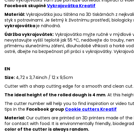
Facebook skupině
Vykrajovátka Kreatif
Materiál:
Vykrajovátka jsou tištěna na 3D tiskárnách z nejkva
styk s potravinami. Je šetrný k životnímu prostředí, biologicky 
vykrajovátka
je náhodná.
Údržba vykrajovátek:
Vykrajovátka myjte ručně v mýdlové v
nevystavujte vyšší teplotě jak 55
°C, nedávejte do trouby, ne
přímému slunečnímu záření, dlouhodobé vlhkosti a horké vod
ostré, dbejte na bezpečnost při práci s vykrajovátky. Vykrajová
EN
Size:
4,72 x 3,74inch / 12 x 9,5cm
Cutter with a sharp cutting edge for a smooth and clean cut.
The ideal height of the rolled dough is 4 mm
. At this heig
The cutter number will help you to find inspiration or video t
tips in the
Facebook group
Cookie cutters Kreatif
Material:
Our cutters are printed on 3D printers made of the h
for contact with food. It is environmentally friendly, biodegr
color of the cutter is always random.