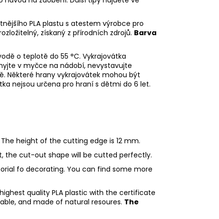
litnějšího PLA plastu s atestem výrobce pro
rozložitelný, získaný z přírodních zdrojů.
Barva
odě o teplotě do 55
°C. Vykrajovátka
myjte v myčce na nádobí, nevystavujte
ě. Některé hrany vykrajovátek mohou být
tka nejsou určena pro hraní s dětmi do 6 let.
 The height of the cutting edge is 12 mm.
ht, the cut-out shape will be cutted perfectly.
utorial fo decorating. You can find some more
ighest quality PLA plastic with the certificate
adable, and made of natural resoures.
The