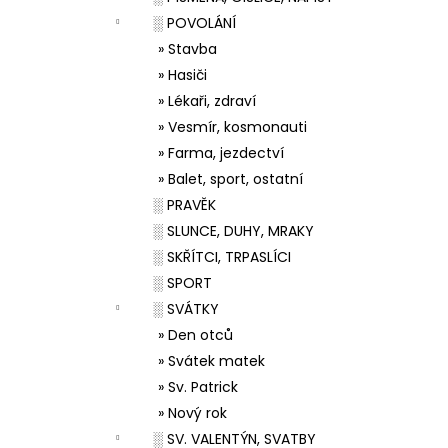
░ POVOLÁNÍ
» Stavba
» Hasiči
» Lékaři, zdraví
» Vesmír, kosmonauti
» Farma, jezdectví
» Balet, sport, ostatní
░ PRAVĚK
░ SLUNCE, DUHY, MRAKY
░ SKŘÍTCI, TRPASLÍCI
░ SPORT
░ SVÁTKY
» Den otců
» Svátek matek
» Sv. Patrick
» Nový rok
░ SV. VALENTÝN, SVATBY