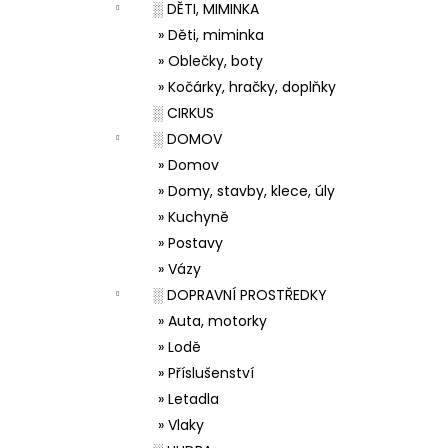
░ DĚTI, MIMINKA
» Děti, miminka
» Oblečky, boty
» Kočárky, hračky, doplňky
░ CIRKUS
░ DOMOV
» Domov
» Domy, stavby, klece, úly
» Kuchyně
» Postavy
» Vázy
░ DOPRAVNÍ PROSTŘEDKY
» Auta, motorky
» Lodě
» Příslušenství
» Letadla
» Vlaky