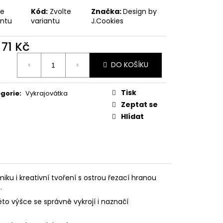
PODZIMNÍ KOLEKCE
te
Kód:
Zvolte
Značka:
Design by
antu
variantu
J.Cookies
d
71 Kč
ná
DO KOŠÍKU
:
Tisk
gorie
:
Vykrajovátka
Zeptat se
Hlídat
ku i kreativní tvoření s ostrou řezací hranou
.
éto výšce se správně vykrojí i naznačí