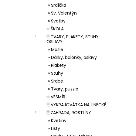
» Srdíčka
» Sv. Valentýn
» Svatby
░ ŠKOLA
░ TVARY, PLAKETY, STUHY,
OSLAVY...
» Mašle
» Dárky, balónky, oslavy
» Plakety
» Stuhy
» Srdce
» Tvary, puzzle
░ VESMÍR
░ VYKRAJOVÁTKA NA LINECKÉ
░ ZAHRADA, ROSTLINY
» Květiny
» Listy