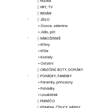
░ HUDBA
░ HRY, TV
░ INDIÁNI
░ JÍDLO
» Ovoce, zelenina
» Jídlo, pití
░ NÁBOŽENSKÉ
» Křtiny
» Kříže
» Kostely
» Ostatní
░ OBLEČENÍ, BOTY, DOPLŇKY
░ POHÁDKY, PANENKY
» Panenky, princezny
» Pohádky
» Louskáček
░ PERNÍČCI
░ PÍSMENA, ČÍSLICE, NÁPISY