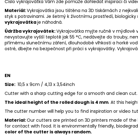
Číslo vykrajovátka Vám zde pomůže dohledat inspiraci či vid
Materiál:
Vykrajovátka jsou tištěna na 3D tiskárnách z nejkva
styk s potravinami. Je šetrný k životnímu prostředí, biologicky 
vykrajovátka
je náhodná.
Údržba vykrajovátek:
Vykrajovátka myjte ručně v mýdlové v
nevystavujte vyšší teplotě jak 55
°C, nedávejte do trouby, ne
přímému slunečnímu záření, dlouhodobé vlhkosti a horké vod
ostré, dbejte na bezpečnost při práci s vykrajovátky. Vykrajová
EN
Size:
10,5 x 9cm / 4,13 x 3,54inch
Cutter with a sharp cutting edge for a smooth and clean cut.
The ideal height of the rolled dough is 4 mm
. At this heig
The cutter number will help you to find inspiration or video tu
Material:
Our cutters are printed on 3D printers made of the h
for contact with food. It is environmentally friendly, biodegr
color of the cutter is always random.