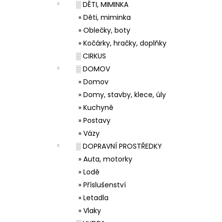
░ DĚTI, MIMINKA
» Děti, miminka
» Oblečky, boty
» Kočárky, hračky, doplňky
░ CIRKUS
░ DOMOV
» Domov
» Domy, stavby, klece, úly
» Kuchyně
» Postavy
» Vázy
░ DOPRAVNÍ PROSTŘEDKY
» Auta, motorky
» Lodě
» Příslušenství
» Letadla
» Vlaky