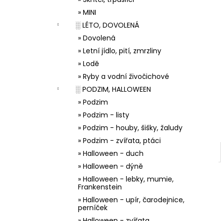
33001 ZDOBÍCÍ SÁČEK
l
» MINI
5 Kč
░ LÉTO, DOVOLENÁ
» Dovolená
» Letní jídlo, pití, zmrzliny
» Lodě
» Ryby a vodní živočichové
░ PODZIM, HALLOWEEN
» Podzim
» Podzim - listy
» Podzim - houby, šišky, žaludy
» Podzim - zvířata, ptáci
» Halloween - duch
» Halloween - dýně
» Halloween - lebky, mumie,
Frankenstein
» Halloween - upír, čarodejnice,
perníček
» Halloween - zvířata