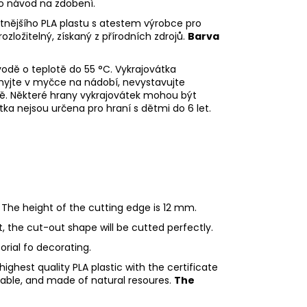
eo návod na zdobení.
litnějšího PLA plastu s atestem výrobce pro
rozložitelný, získaný z přírodních zdrojů.
Barva
odě o teplotě do 55
°C. Vykrajovátka
myjte v myčce na nádobí, nevystavujte
ě. Některé hrany vykrajovátek mohou být
tka nejsou určena pro hraní s dětmi do 6 let.
 The height of the cutting edge is 12 mm.
ht, the cut-out shape will be cutted perfectly.
torial fo decorating.
ighest quality PLA plastic with the certificate
adable, and made of natural resoures.
The