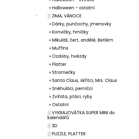
» Halloween - ostatní
░ ZIMA, VÁNOCE
» Dárky, punčochy, jmenovky
» Konvičky, hrníčky
» Mikuláš, čert, andělé, Betlém
» Muffins
» Ozdoby, hvězdy
» Platter
» Stromečky
» Santa Claus, skřítci, Mrs. Claus
» Sněhuláci, perníčci
» Zvířata, ptáci, ryby
» Ostatní
░ VYKRAJOVÁTKA SUPER MINI do
kalendářů
░ 3D
░ PUZZLE, PLATTER