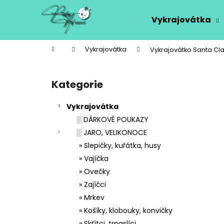
K
Přejít
na
o
Vykrajovátka
obsah
Zpět
Zpět
š
do
do
í
Domů
Vykrajovátka
Vykrajovátko Santa C
k
obchodu
obchodu
P
o
Kategorie
Přeskočit
s
kategorie
t
Vykrajovátka
r
░ DÁRKOVÉ POUKAZY
a
░ JARO, VELIKONOCE
n
» Slepičky, kuřátka, husy
n
» Vajíčka
í
» Ovečky
p
» Zajíčci
a
» Mrkev
n
» Košíky, klobouky, konvičky
e
» Skřítci, trpaslíci