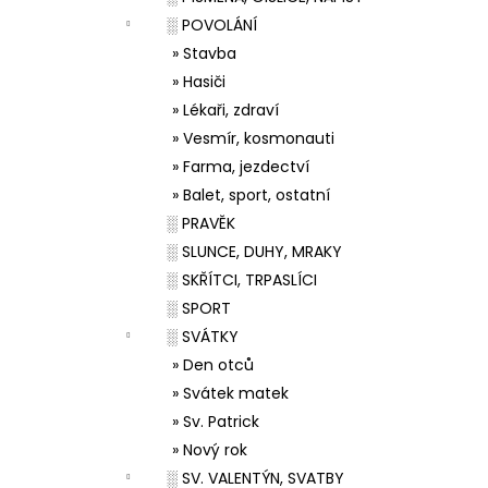
░ POVOLÁNÍ
» Stavba
» Hasiči
» Lékaři, zdraví
» Vesmír, kosmonauti
» Farma, jezdectví
» Balet, sport, ostatní
░ PRAVĚK
░ SLUNCE, DUHY, MRAKY
░ SKŘÍTCI, TRPASLÍCI
░ SPORT
░ SVÁTKY
» Den otců
» Svátek matek
» Sv. Patrick
» Nový rok
░ SV. VALENTÝN, SVATBY