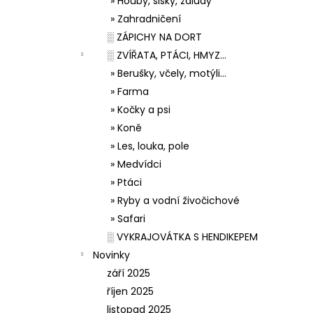
» Houby, šišky, žaludy
» Zahradničení
░ ZÁPICHY NA DORT
░ ZVÍŘATA, PTÁCI, HMYZ...
» Berušky, včely, motýli...
» Farma
» Kočky a psi
» Koně
» Les, louka, pole
» Medvídci
» Ptáci
» Ryby a vodní živočichové
» Safari
░ VYKRAJOVÁTKA S HENDIKEPEM
Novinky
září 2025
říjen 2025
listopad 2025