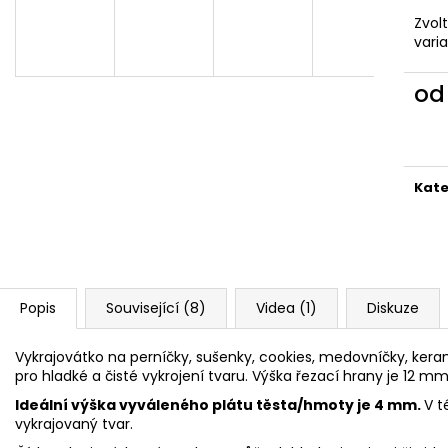
VYKRAJOVÁTKA CHRISTMAS JOY #423
VYKRAJOVÁTKA 
#1584
Zvol
49 Kč
vari
39 Kč
o
Měr
cena
Kate
Popis
Související (8)
Videa (1)
Diskuze
Vykrajovátko na perníčky, sušenky, cookies, medovníčky, kerami
pro hladké a čisté vykrojení tvaru. Výška řezací hrany je 12 mm
Ideální výška vyváleného plátu těsta/hmoty je 4 mm.
V t
vykrajovaný tvar.