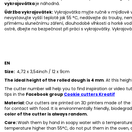
vykrajovátka
je náhodná.
Údržba vykrajovátek:
Vykrajovátka myjte ručně v mýdlové v
nevystavujte vyšší teplotě jak 55
°C, nedávejte do trouby, ne
přímému slunečnímu záření, dlouhodobé vlhkosti a horké vod
ostré, dbejte na bezpečnost při práci s vykrajovátky. Vykrajov
EN
Size:
4,72 x 3,54inch / 12 x 9cm
The ideal height of the rolled dough is 4 mm
. At this heig
The cutter number will help you to find inspiration or video t
tips in the
Facebook group
Cookie cutters Kreatif
Material:
Our cutters are printed on 3D printers made of the h
for contact with food. It is environmentally friendly, biodegr
color of the cutter is always random.
Care:
Wash them by hand in soapy water with a temperature 
temperature higher than 55°C, do not put them in the oven, 