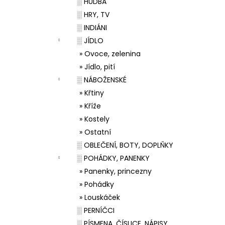
░ HUDBA
░ HRY, TV
░ INDIÁNI
░ JÍDLO
» Ovoce, zelenina
» Jídlo, pití
░ NÁBOŽENSKÉ
» Křtiny
» Kříže
» Kostely
» Ostatní
░ OBLEČENÍ, BOTY, DOPLŇKY
░ POHÁDKY, PANENKY
» Panenky, princezny
» Pohádky
» Louskáček
░ PERNÍČCI
░ PÍSMENA, ČÍSLICE, NÁPISY