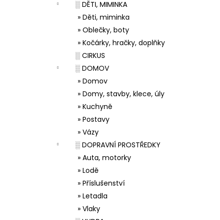
░ DĚTI, MIMINKA
» Děti, miminka
» Oblečky, boty
» Kočárky, hračky, doplňky
░ CIRKUS
░ DOMOV
» Domov
» Domy, stavby, klece, úly
» Kuchyně
» Postavy
» Vázy
░ DOPRAVNÍ PROSTŘEDKY
» Auta, motorky
» Lodě
» Příslušenství
» Letadla
» Vlaky