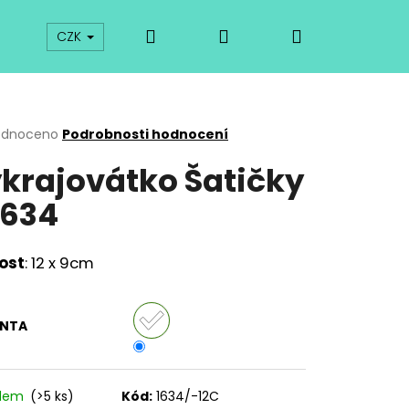
Hledat
Přihlášení
Nákupní
prodej
Kurzy
Odkazy
O vykrajovátkách
CZK
košík
rné
odnoceno
Podrobnosti hodnocení
cení
krajovátko Šatičky
ktu
634
ček.
kost
: 12 x 9cm
ANTA
Následující
adem
(>5 ks)
Kód:
1634/-12C