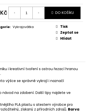
PODZIMNÍ KOLEKCE
 Kč
DO KOŠÍKU
ná
:
Tisk
gorie
:
Vykrajovátka
Zeptat se
Hlídat
ku i kreativní tvoření s ostrou řezací hranou
.
éto výšce se správně vykrojí i naznačí
o návod na zdobení. Další tipy najdete ve
litnějšího PLA plastu s atestem výrobce pro
rozložitelný, získaný z přírodních zdrojů.
Barva