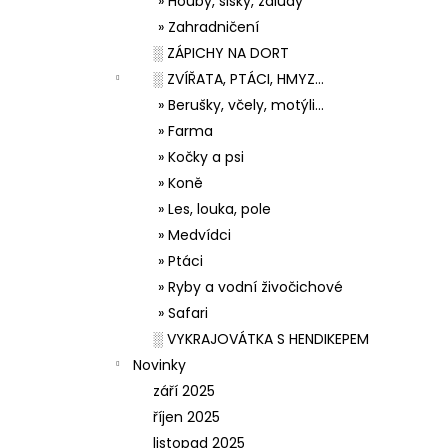
» Houby, šišky, žaludy
» Zahradničení
░ ZÁPICHY NA DORT
░ ZVÍŘATA, PTÁCI, HMYZ...
» Berušky, včely, motýli...
» Farma
» Kočky a psi
» Koně
» Les, louka, pole
» Medvídci
» Ptáci
» Ryby a vodní živočichové
» Safari
░ VYKRAJOVÁTKA S HENDIKEPEM
Novinky
září 2025
říjen 2025
listopad 2025