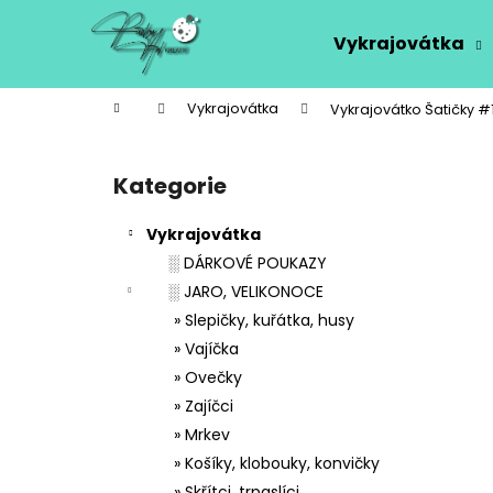
K
Přejít
na
o
Vykrajovátka
obsah
Zpět
Zpět
š
do
do
í
Domů
Vykrajovátka
Vykrajovátko Šatičky #
k
obchodu
obchodu
P
o
Kategorie
Přeskočit
s
kategorie
t
Vykrajovátka
r
░ DÁRKOVÉ POUKAZY
a
░ JARO, VELIKONOCE
n
» Slepičky, kuřátka, husy
n
» Vajíčka
í
» Ovečky
p
» Zajíčci
a
» Mrkev
n
» Košíky, klobouky, konvičky
e
» Skřítci, trpaslíci