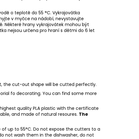
odě o teplotě do 55
°C. Vykrajovátka
myjte v myčce na nádobí, nevystavujte
ě. Některé hrany vykrajovátek mohou být
átka nejsou určena pro hraní s dětmi do 6 let
ht, the cut-out shape will be cutted perfectly.
utorial fo decorating. You can find some more
ighest quality PLA plastic with the certificate
adable, and made of natural resoures.
The
of up to 55°C. Do not expose the cutters to a
do not wash them in the dishwasher, do not