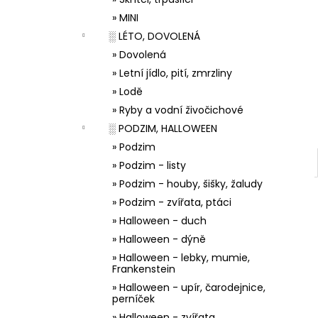
33001 ZDOBÍCÍ SÁČEK
l
» MINI
5 Kč
░ LÉTO, DOVOLENÁ
» Dovolená
» Letní jídlo, pití, zmrzliny
» Lodě
» Ryby a vodní živočichové
░ PODZIM, HALLOWEEN
» Podzim
» Podzim - listy
» Podzim - houby, šišky, žaludy
» Podzim - zvířata, ptáci
» Halloween - duch
» Halloween - dýně
» Halloween - lebky, mumie,
Frankenstein
» Halloween - upír, čarodejnice,
perníček
» Halloween - zvířata