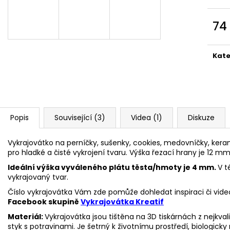
VYKRAJOVÁTKA CHRISTMAS JOY #423
VYKRAJOVÁTKA 
#1584
49 Kč
74
39 Kč
Měr
cena
Kate
Popis
Související (3)
Videa (1)
Diskuze
Vykrajovátko na perníčky, sušenky, cookies, medovníčky, kerami
pro hladké a čisté vykrojení tvaru. Výška řezací hrany je 12 mm
Ideální výška vyváleného plátu těsta/hmoty je 4 mm.
V t
vykrajovaný tvar.
Číslo vykrajovátka Vám zde pomůže dohledat inspiraci či vide
Facebook skupině
Vykrajovátka Kreatif
Materiál:
Vykrajovátka jsou tištěna na 3D tiskárnách z nejkva
styk s potravinami. Je šetrný k životnímu prostředí, biologicky 