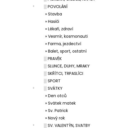
░ POVOLÁNÍ
» Stavba
» Hasiči
» Lékaři, zdraví
» Vesmír, kosmonauti
» Farma, jezdectví
» Balet, sport, ostatní
░ PRAVĚK
░ SLUNCE, DUHY, MRAKY
░ SKŘÍTCI, TRPASLÍCI
░ SPORT
░ SVÁTKY
» Den otců
» Svátek matek
» Sv. Patrick
» Nový rok
░ SV. VALENTÝN, SVATBY