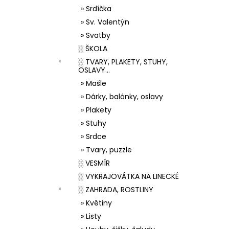
» Srdíčka
» Sv. Valentýn
» Svatby
░ ŠKOLA
░ TVARY, PLAKETY, STUHY,
OSLAVY...
» Mašle
» Dárky, balónky, oslavy
» Plakety
» Stuhy
» Srdce
» Tvary, puzzle
░ VESMÍR
░ VYKRAJOVÁTKA NA LINECKÉ
░ ZAHRADA, ROSTLINY
» Květiny
» Listy