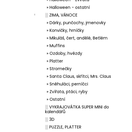
» Halloween - ostatní
░ ZIMA, VÁNOCE
» Dárky, punčochy, jmenovky
» Konvičky, hrníčky
» Mikuláš, čert, andělé, Betlém
» Muffins
» Ozdoby, hvězdy
» Platter
» Stromečky
» Santa Claus, skřítci, Mrs. Claus
» Sněhuláci, perníčci
» Zvířata, ptáci, ryby
» Ostatní
░ VYKRAJOVÁTKA SUPER MINI do
kalendářů
░ 3D
░ PUZZLE, PLATTER