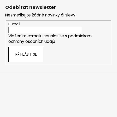
á
Odebírat newsletter
p
Nezmeškejte žádné novinky či slevy!
a
t
E-mail
í
Vložením e-mailu souhlasíte s
podmínkami
ochrany osobních údajů
PŘIHLÁSIT SE