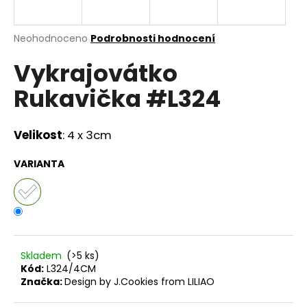
a
j
Průměrné
Neohodnoceno
Podrobnosti hodnocení
í
hodnocení
Vykrajovátko
produktu
t
je
?
Rukavička #L324
0,0
z
5
hvězdiček.
Velikost
: 4 x 3cm
HLEDAT
VARIANTA
D
o
p
Skladem
(>5 ks)
o
Kód:
L324/4CM
r
Značka:
Design by J.Cookies from LILIAO
u