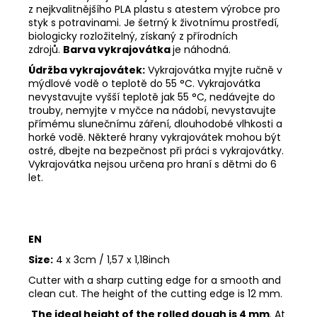
z nejkvalitnějšího PLA plastu s atestem výrobce pro
styk s potravinami. Je šetrný k životnímu prostředí,
biologicky rozložitelný, získaný z přírodních
zdrojů.
Barva vykrajovátka
je náhodná.
Údržba vykrajovátek:
Vykrajovátka myjte ručně v
mýdlové vodě o teplotě do 55
°C. Vykrajovátka
nevystavujte vyšší teplotě jak 55
°C, nedávejte do
trouby, nemyjte v myčce na nádobí, nevystavujte
přímému slunečnímu záření, dlouhodobé vlhkosti a
horké vodě. Některé hrany vykrajovátek mohou být
ostré, dbejte na bezpečnost při práci s vykrajovátky.
Vykrajovátka nejsou určena pro hraní s dětmi do 6
let.
EN
Size:
4 x 3cm / 1,57 x 1,18inch
Cutter with a sharp cutting edge for a smooth and
clean cut. The height of the cutting edge is 12 mm.
The ideal height of the rolled dough is 4 mm
. At