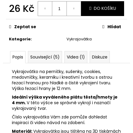
č
26 Kč
u
DO KOŠÍKU
j
Měrná
e
cena:
m
Zeptat se
Hlídat
e
Kategorie
:
Vykrajovátka
33001
ZDOBÍCÍ
Popis
Související (5)
Videa (1)
Diskuze
SÁČEK
5
Vykrajovátko na perníčky, sušenky, cookies,
Kč
medovníčky, keramiku i kreativní tvorbu s ostrou
řezací hranou pro hladké a čisté vykrojení tvaru.
Výška řezací hrany je 12 mm.
Ideální výška vyváleného plátu těsta/hmoty je
4 mm.
V této výšce se správně vykrojí i naznačí
vykrajovaný tvar.
Číslo vykrajovátka Vám zde pomůže dohledat
inspiraci či video návod na zdobení.
Materiál:
Vykrajovátka jsou tištěna na 3D tiskárnách