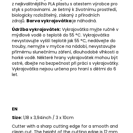
z nejkvalitnějšího PLA plastu s atestem výrobce pro
styk s potravinami. Je šetrný k životnímu prostředí,
biologicky rozložitelný, získaný z přírodních
zdrojů.
Barva vykrajovátka
je náhodná.
Údržba vykrajovátek:
Vykrajovátka myjte ručně v
mýdlové vodě o teplotě do 55
°C. Vykrajovátka
nevystavujte vyšší teplotě jak 55
°C, nedávejte do
trouby, nemyjte v myčce na nádobí, nevystavujte
přímému slunečnímu záření, dlouhodobé vlhkosti a
horké vodě. Některé hrany vykrajovátek mohou být
ostré, dbejte na bezpečnost při práci s vykrajovátky.
Vykrajovátka nejsou určena pro hraní s dětmi do 6
let.
EN
Size:
1,18 x 3,94inch / 3 x 10cm
Cutter with a sharp cutting edge for a smooth and
clean cut. The height of the cutting edge is 12 mm.