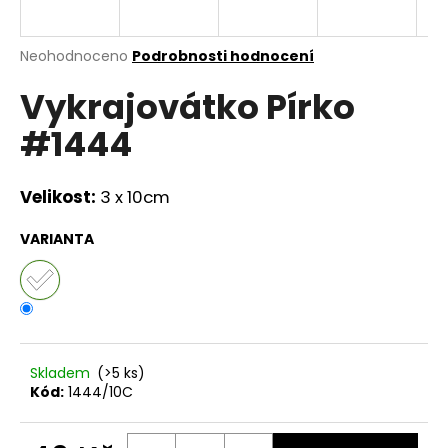
a
j
Průměrné
Neohodnoceno
Podrobnosti hodnocení
í
hodnocení
Vykrajovátko Pírko
produktu
t
je
?
#1444
0,0
z
5
hvězdiček.
Velikost:
3 x 10cm
HLEDAT
VARIANTA
D
o
p
Skladem
(>5 ks)
o
Kód:
1444/10C
r
u