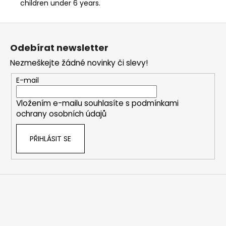
children under 6 years.
Z
á
Odebírat newsletter
p
Nezmeškejte žádné novinky či slevy!
a
t
E-mail
í
Vložením e-mailu souhlasíte s
podmínkami
ochrany osobních údajů
PŘIHLÁSIT SE