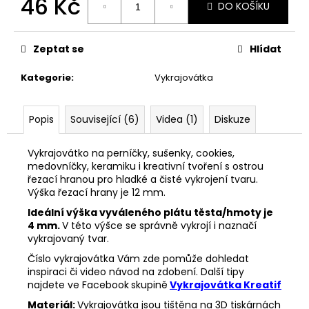
46 Kč
č
DO KOŠÍKU
u
Měrná
j
cena:
e
Zeptat se
Hlídat
m
e
Kategorie
:
Vykrajovátka
VYKRAJOVÁTKA
Popis
Související (6)
Videa (1)
Diskuze
CHRISTMAS
JOY
#423
Vykrajovátko na perníčky, sušenky, cookies,
medovníčky, keramiku i kreativní tvoření s ostrou
49
řezací hranou pro hladké a čisté vykrojení tvaru.
Kč
Výška řezací hrany je 12 mm.
Ideální výška vyváleného plátu těsta/hmoty je
4 mm.
V této výšce se správně vykrojí i naznačí
vykrajovaný tvar.
Číslo vykrajovátka Vám zde pomůže dohledat
inspiraci či video návod na zdobení. Další tipy
najdete ve Facebook
skupině
Vykrajovátka Kreatif
Materiál:
Vykrajovátka jsou tištěna na 3D tiskárnách