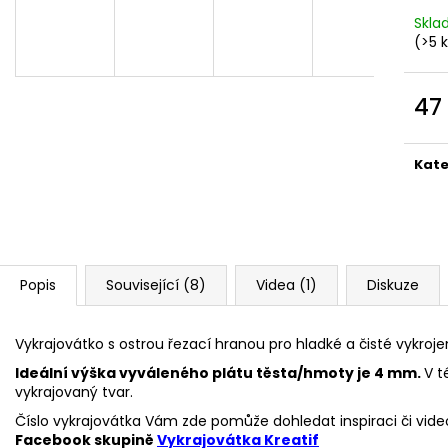
VYKRAJOVÁTKA CHRISTMAS JOY #423
VYKRAJOVÁTKA 
#1584
Skl
49 Kč
(>5 
39 Kč
47
Měr
cena
Kate
Popis
Související (8)
Videa (1)
Diskuze
Vykrajovátko s ostrou řezací hranou pro hladké a čisté vykroje
Ideální výška vyváleného plátu těsta/hmoty je 4 mm.
V t
vykrajovaný tvar.
Číslo vykrajovátka Vám zde pomůže dohledat inspiraci či vide
Facebook skupině
Vykrajovátka Kreatif