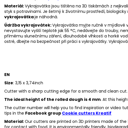
Materiál:
Vykrajovátka jsou tištěna na 3D tiskárnách z nejkva
styk s potravinami. Je šetrný k životnímu prostředí, biologicky 
vykrajovátka
je náhodná.
Údržba vykrajovátek:
Vykrajovátka myjte ručně v mýdlové v
nevystavujte vyšší teplotě jak 55
°C, nedávejte do trouby, ne
přímému slunečnímu záření, dlouhodobé vlhkosti a horké vod
ostré, dbejte na bezpečnost při práci s vykrajovátky. Vykrajová
EN
Size
: 3,15 x 3,74inch
Cutter with a sharp cutting edge for a smooth and clean cut.
The ideal height of the rolled dough is 4 mm
. At this heig
The cutter number will help you to find inspiration or video t
tips in the
Facebook group
Cookie cutters Kreatif
Material:
Our cutters are printed on 3D printers made of the h
for contact with food. It is environmentally friendly, biodegr