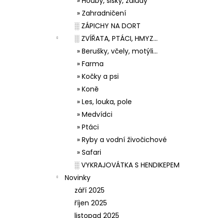
» Houby, šišky, žaludy
» Zahradničení
░ ZÁPICHY NA DORT
░ ZVÍŘATA, PTÁCI, HMYZ...
» Berušky, včely, motýli...
» Farma
» Kočky a psi
» Koně
» Les, louka, pole
» Medvídci
» Ptáci
» Ryby a vodní živočichové
» Safari
░ VYKRAJOVÁTKA S HENDIKEPEM
Novinky
září 2025
říjen 2025
listopad 2025