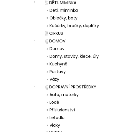
░ DĚTI, MIMINKA
» Děti, miminka
» Oblečky, boty
» Kočárky, hračky, doplňky
░ CIRKUS
░ DOMOV
» Domov
» Domy, stavby, klece, úly
» Kuchyně
» Postavy
» Vázy
░ DOPRAVNÍ PROSTŘEDKY
» Auta, motorky
» Lodě
» Příslušenství
» Letadla
» Vlaky