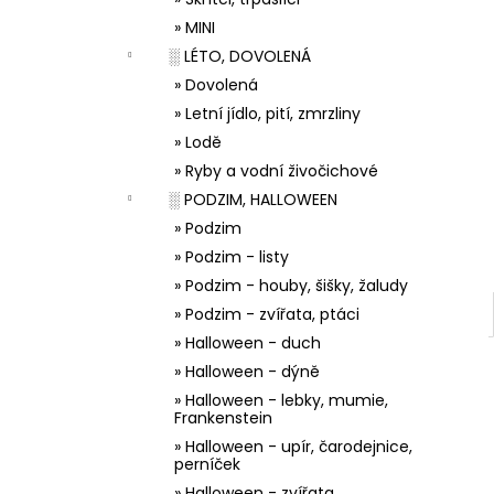
33001 ZDOBÍCÍ SÁČEK
l
» MINI
5 Kč
░ LÉTO, DOVOLENÁ
» Dovolená
» Letní jídlo, pití, zmrzliny
» Lodě
» Ryby a vodní živočichové
░ PODZIM, HALLOWEEN
» Podzim
» Podzim - listy
» Podzim - houby, šišky, žaludy
» Podzim - zvířata, ptáci
» Halloween - duch
» Halloween - dýně
» Halloween - lebky, mumie,
Frankenstein
» Halloween - upír, čarodejnice,
perníček
» Halloween - zvířata