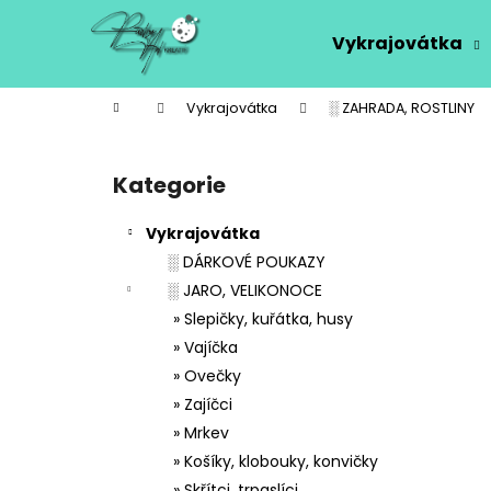
K
Přejít
na
o
Vykrajovátka
obsah
Zpět
Zpět
š
do
do
í
Domů
Vykrajovátka
░ ZAHRADA, ROSTLINY
k
obchodu
obchodu
P
o
Kategorie
Přeskočit
s
kategorie
t
Vykrajovátka
r
░ DÁRKOVÉ POUKAZY
a
░ JARO, VELIKONOCE
n
» Slepičky, kuřátka, husy
n
» Vajíčka
í
» Ovečky
p
» Zajíčci
a
» Mrkev
n
» Košíky, klobouky, konvičky
e
» Skřítci, trpaslíci