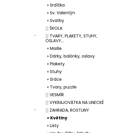
» Srdíčka
» Sv. Valentýn
» Svatby
░ ŠKOLA
░ TVARY, PLAKETY, STUHY,
OSLAVY...
» Mašle
» Dárky, balónky, oslavy
» Plakety
» Stuhy
» Srdce
» Tvary, puzzle
░ VESMÍR
░ VYKRAJOVÁTKA NA LINECKÉ
░ ZAHRADA, ROSTLINY
» Květiny
» Listy