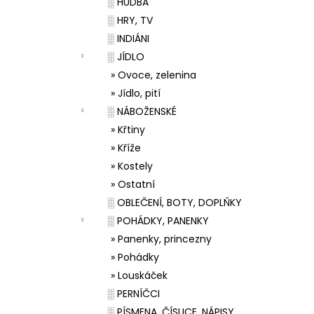
░ HUDBA
░ HRY, TV
░ INDIÁNI
░ JÍDLO
» Ovoce, zelenina
» Jídlo, pití
░ NÁBOŽENSKÉ
» Křtiny
» Kříže
» Kostely
» Ostatní
░ OBLEČENÍ, BOTY, DOPLŇKY
░ POHÁDKY, PANENKY
» Panenky, princezny
» Pohádky
» Louskáček
░ PERNÍČCI
░ PÍSMENA, ČÍSLICE, NÁPISY