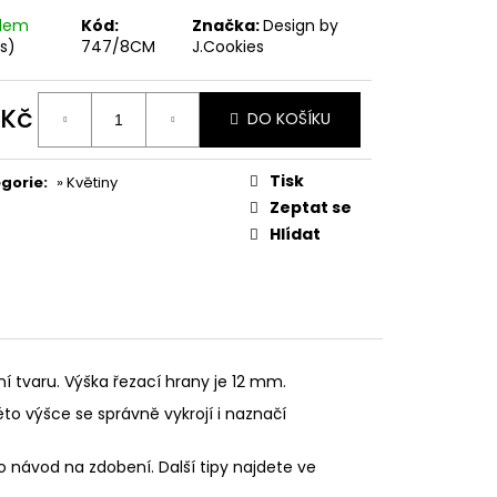
PODZIMNÍ KOLEKCE
adem
Kód:
Značka:
Design by
ks)
747/8CM
J.Cookies
 Kč
DO KOŠÍKU
ná
:
Tisk
gorie
:
» Květiny
Zeptat se
Hlídat
ní tvaru. Výška řezací hrany je 12 mm.
éto výšce se správně vykrojí i naznačí
o návod na zdobení. Další tipy najdete ve