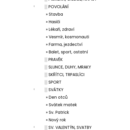
░ POVOLÁNÍ
» Stavba
» Hasiči
» Lékaři, zdraví
» Vesmír, kosmonauti
» Farma, jezdectví
» Balet, sport, ostatní
░ PRAVĚK
░ SLUNCE, DUHY, MRAKY
░ SKŘÍTCI, TRPASLÍCI
░ SPORT
░ SVÁTKY
» Den otců
» Svátek matek
» Sv. Patrick
» Nový rok
░ SV. VALENTÝN, SVATBY