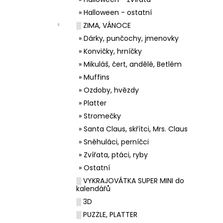
» Halloween - ostatní
░ ZIMA, VÁNOCE
» Dárky, punčochy, jmenovky
» Konvičky, hrníčky
» Mikuláš, čert, andělé, Betlém
» Muffins
» Ozdoby, hvězdy
» Platter
» Stromečky
» Santa Claus, skřítci, Mrs. Claus
» Sněhuláci, perníčci
» Zvířata, ptáci, ryby
» Ostatní
░ VYKRAJOVÁTKA SUPER MINI do
kalendářů
░ 3D
░ PUZZLE, PLATTER