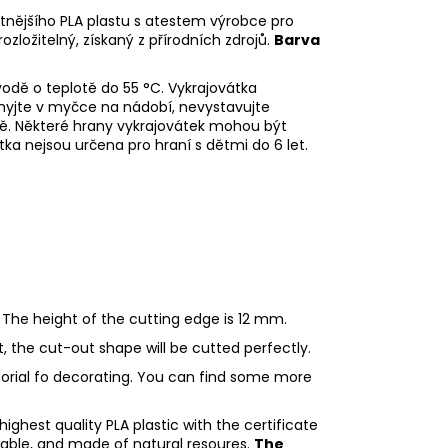
litnějšího PLA plastu s atestem výrobce pro
rozložitelný, získaný z přírodních zdrojů.
Barva
odě o teplotě do 55
°C. Vykrajovátka
myjte v myčce na nádobí, nevystavujte
ě. Některé hrany vykrajovátek mohou být
tka nejsou určena pro hraní s dětmi do 6 let.
 The height of the cutting edge is 12 mm.
ht, the cut-out shape will be cutted perfectly.
utorial fo decorating. You can find some more
ighest quality PLA plastic with the certificate
adable, and made of natural resoures.
The