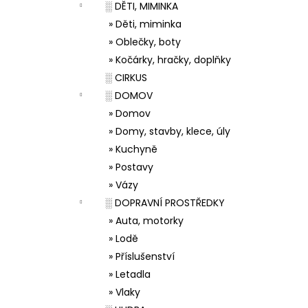
░ DĚTI, MIMINKA
» Děti, miminka
» Oblečky, boty
» Kočárky, hračky, doplňky
░ CIRKUS
░ DOMOV
» Domov
» Domy, stavby, klece, úly
» Kuchyně
» Postavy
» Vázy
░ DOPRAVNÍ PROSTŘEDKY
» Auta, motorky
» Lodě
» Příslušenství
» Letadla
» Vlaky