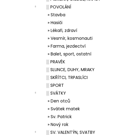
░ POVOLÁNÍ
» Stavba
» Hasiči
» Lékaři, zdraví
» Vesmír, kosmonauti
» Farma, jezdectví
» Balet, sport, ostatní
░ PRAVĚK
░ SLUNCE, DUHY, MRAKY
░ SKŘÍTCI, TRPASLÍCI
░ SPORT
░ SVÁTKY
» Den otců
» Svátek matek
» Sv. Patrick
» Nový rok
░ SV. VALENTÝN, SVATBY