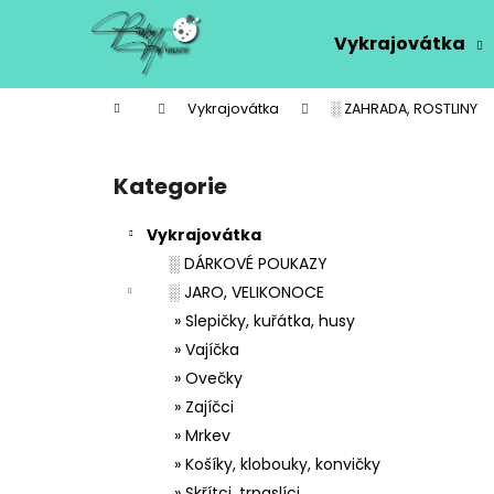
K
Přejít
na
o
Vykrajovátka
obsah
Zpět
Zpět
š
do
do
í
Domů
Vykrajovátka
░ ZAHRADA, ROSTLINY
k
obchodu
obchodu
P
o
Kategorie
Přeskočit
s
kategorie
t
Vykrajovátka
r
░ DÁRKOVÉ POUKAZY
a
░ JARO, VELIKONOCE
n
» Slepičky, kuřátka, husy
n
» Vajíčka
í
» Ovečky
p
» Zajíčci
a
» Mrkev
n
» Košíky, klobouky, konvičky
e
» Skřítci, trpaslíci