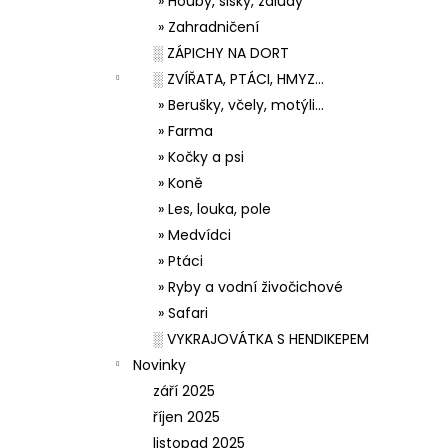
» Houby, šišky, žaludy
» Zahradničení
░ ZÁPICHY NA DORT
░ ZVÍŘATA, PTÁCI, HMYZ...
» Berušky, včely, motýli...
» Farma
» Kočky a psi
» Koně
» Les, louka, pole
» Medvídci
» Ptáci
» Ryby a vodní živočichové
» Safari
░ VYKRAJOVÁTKA S HENDIKEPEM
Novinky
září 2025
říjen 2025
listopad 2025