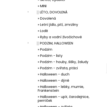
33001 ZDOBÍCÍ SÁČEK
l
» MINI
5 Kč
░ LÉTO, DOVOLENÁ
» Dovolená
» Letní jídlo, pití, zmrzliny
» Lodě
» Ryby a vodní živočichové
░ PODZIM, HALLOWEEN
» Podzim
» Podzim - listy
» Podzim - houby, šišky, žaludy
» Podzim - zvířata, ptáci
» Halloween - duch
» Halloween - dýně
» Halloween - lebky, mumie,
Frankenstein
» Halloween - upír, čarodejnice,
perníček
» Halloween - zvířata