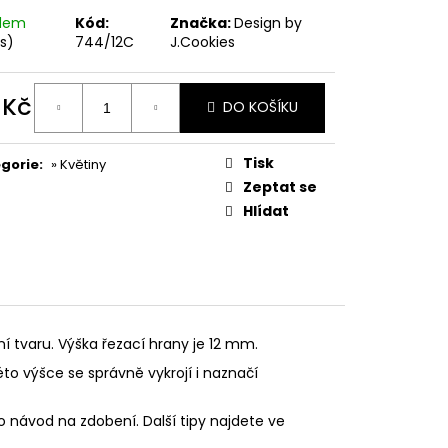
PODZIMNÍ KOLEKCE
adem
Kód:
Značka:
Design by
ks)
744/12C
J.Cookies
 Kč
DO KOŠÍKU
ná
:
Tisk
gorie
:
» Květiny
Zeptat se
Hlídat
ní tvaru. Výška řezací hrany je 12 mm.
éto výšce se správně vykrojí i naznačí
o návod na zdobení. Další tipy najdete ve