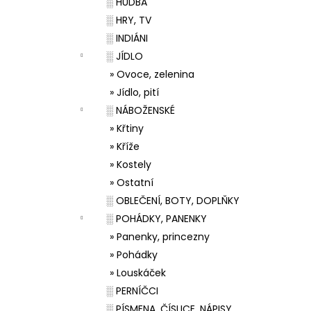
░ HUDBA
░ HRY, TV
░ INDIÁNI
░ JÍDLO
» Ovoce, zelenina
» Jídlo, pití
░ NÁBOŽENSKÉ
» Křtiny
» Kříže
» Kostely
» Ostatní
░ OBLEČENÍ, BOTY, DOPLŇKY
░ POHÁDKY, PANENKY
» Panenky, princezny
» Pohádky
» Louskáček
░ PERNÍČCI
░ PÍSMENA, ČÍSLICE, NÁPISY