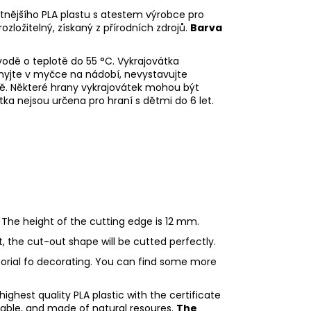
litnějšího PLA plastu s atestem výrobce pro
rozložitelný, získaný z přírodních zdrojů.
Barva
odě o teplotě do 55
°C. Vykrajovátka
myjte v myčce na nádobí, nevystavujte
ě. Některé hrany vykrajovátek mohou být
tka nejsou určena pro hraní s dětmi do 6 let.
 The height of the cutting edge is 12 mm.
ht, the cut-out shape will be cutted perfectly.
utorial fo decorating. You can find some more
ighest quality PLA plastic with the certificate
adable, and made of natural resoures.
The