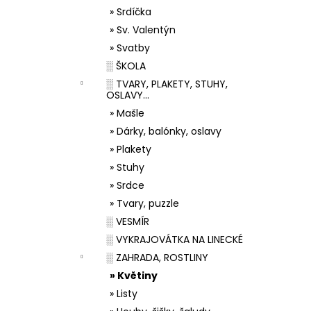
» Srdíčka
» Sv. Valentýn
» Svatby
░ ŠKOLA
░ TVARY, PLAKETY, STUHY,
OSLAVY...
» Mašle
» Dárky, balónky, oslavy
» Plakety
» Stuhy
» Srdce
» Tvary, puzzle
░ VESMÍR
░ VYKRAJOVÁTKA NA LINECKÉ
░ ZAHRADA, ROSTLINY
» Květiny
» Listy