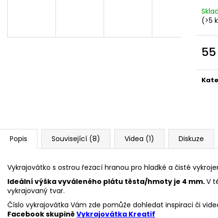
VYKRAJOVÁTKA CHRISTMAS JOY #423
VYKRAJOVÁTKA 
#1584
Skl
49 Kč
(>5 
39 Kč
55
Měr
cena
Kate
Popis
Související (8)
Videa (1)
Diskuze
Vykrajovátko s ostrou řezací hranou pro hladké a čisté vykroje
Ideální výška vyváleného plátu těsta/hmoty je 4 mm.
V t
vykrajovaný tvar.
Číslo vykrajovátka Vám zde pomůže dohledat inspiraci či vide
Facebook skupině
Vykrajovátka Kreatif