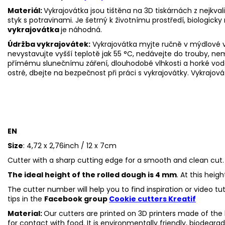
Materiál:
Vykrajovátka jsou tištěna na 3D tiskárnách z nejkva
styk s potravinami. Je šetrný k životnímu prostředí, biologicky 
vykrajovátka
je náhodná.
Údržba vykrajovátek:
Vykrajovátka myjte ručně v mýdlové v
nevystavujte vyšší teplotě jak 55
°C, nedávejte do trouby, ne
přímému slunečnímu záření, dlouhodobé vlhkosti a horké vod
ostré, dbejte na bezpečnost při práci s vykrajovátky. Vykrajová
EN
Size
: 4,72 x 2,76inch / 12 x 7cm
Cutter with a sharp cutting edge for a smooth and clean cut.
The ideal height of the rolled dough is 4 mm
. At this heig
The cutter number will help you to find inspiration or video t
tips in the
Facebook group
Cookie cutters Kreatif
Material:
Our cutters are printed on 3D printers made of the h
for contact with food. It is environmentally friendly, biodegr