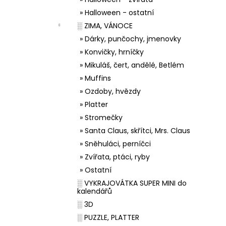
» Halloween - ostatní
░ ZIMA, VÁNOCE
» Dárky, punčochy, jmenovky
» Konvičky, hrníčky
» Mikuláš, čert, andělé, Betlém
» Muffins
» Ozdoby, hvězdy
» Platter
» Stromečky
» Santa Claus, skřítci, Mrs. Claus
» Sněhuláci, perníčci
» Zvířata, ptáci, ryby
» Ostatní
░ VYKRAJOVÁTKA SUPER MINI do
kalendářů
░ 3D
░ PUZZLE, PLATTER