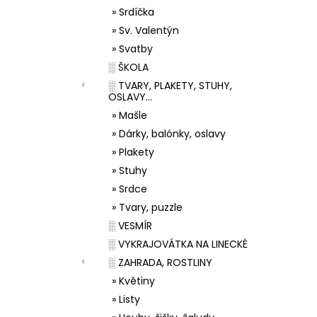
» Srdíčka
» Sv. Valentýn
» Svatby
░ ŠKOLA
░ TVARY, PLAKETY, STUHY,
OSLAVY...
» Mašle
» Dárky, balónky, oslavy
» Plakety
» Stuhy
» Srdce
» Tvary, puzzle
░ VESMÍR
░ VYKRAJOVÁTKA NA LINECKÉ
░ ZAHRADA, ROSTLINY
» Květiny
» Listy