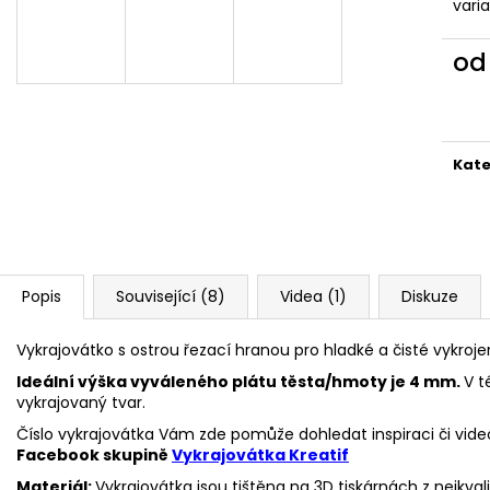
VYKRAJOVÁTKA CHRISTMAS JOY #423
VYKRAJOVÁTKA 
vari
#1584
49 Kč
39 Kč
o
Měr
cena
Kate
Popis
Související (8)
Videa (1)
Diskuze
Vykrajovátko s ostrou řezací hranou pro hladké a čisté vykroje
Ideální výška vyváleného plátu těsta/hmoty je 4 mm.
V t
vykrajovaný tvar.
Číslo vykrajovátka Vám zde pomůže dohledat inspiraci či vide
Facebook skupině
Vykrajovátka Kreatif
Materiál:
Vykrajovátka jsou tištěna na 3D tiskárnách z nejkva