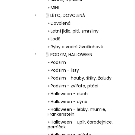
33001 ZDOBÍCÍ SÁČEK
l
» MINI
5 Kč
░ LÉTO, DOVOLENÁ
» Dovolená
» Letní jídlo, pití, zmrzliny
» Lodě
» Ryby a vodní živočichové
░ PODZIM, HALLOWEEN
» Podzim
» Podzim - listy
» Podzim - houby, šišky, žaludy
» Podzim - zvířata, ptáci
» Halloween - duch
» Halloween - dýně
» Halloween - lebky, mumie,
Frankenstein
» Halloween - upír, čarodejnice,
perníček
» Halloween - zvířata