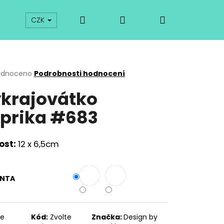
Hledat
Přihlášení
Nákupní
prodej
Kurzy
Odkazy
O vykrajovátkách
CZK
košík
rné
odnoceno
Podrobnosti hodnocení
cení
krajovátko
ktu
prika #683
ček.
ost:
12 x 6,5cm
ANTA
Následující
te
Kód:
Zvolte
Značka:
Design by