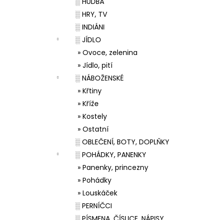
░ HUDBA
░ HRY, TV
░ INDIÁNI
░ JÍDLO
» Ovoce, zelenina
» Jídlo, pití
░ NÁBOŽENSKÉ
» Křtiny
» Kříže
» Kostely
» Ostatní
░ OBLEČENÍ, BOTY, DOPLŇKY
░ POHÁDKY, PANENKY
» Panenky, princezny
» Pohádky
» Louskáček
░ PERNÍČCI
░ PÍSMENA, ČÍSLICE, NÁPISY