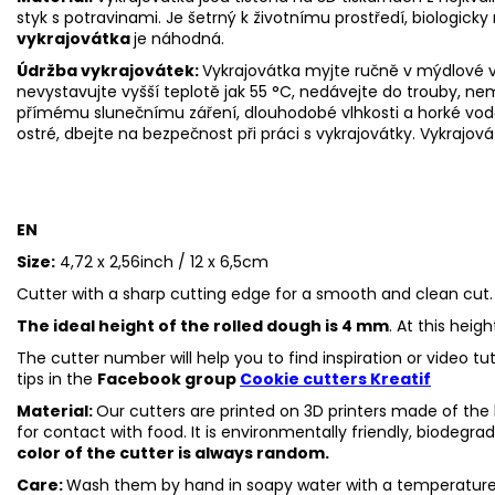
styk s potravinami. Je šetrný k životnímu prostředí, biologicky 
vykrajovátka
je náhodná.
Údržba vykrajovátek:
Vykrajovátka myjte ručně v mýdlové v
nevystavujte vyšší teplotě jak 55
°C, nedávejte do trouby, ne
přímému slunečnímu záření, dlouhodobé vlhkosti a horké vod
ostré, dbejte na bezpečnost při práci s vykrajovátky. Vykrajová
EN
Size:
4,72 x 2,56inch / 12 x 6,5cm
Cutter with a sharp cutting edge for a smooth and clean cut.
The ideal height of the rolled dough is 4 mm
. At this heig
The cutter number will help you to find inspiration or video t
tips in the
Facebook group
Cookie cutters Kreatif
Material:
Our cutters are printed on 3D printers made of the h
for contact with food. It is environmentally friendly, biodegr
color of the cutter is always random.
Care:
Wash them by hand in soapy water with a temperature 