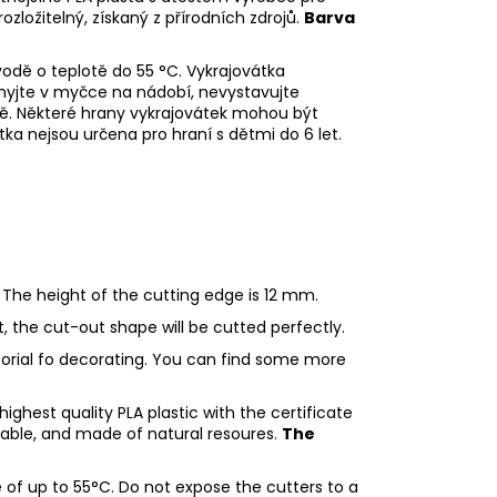
rozložitelný, získaný z přírodních zdrojů.
Barva
odě o teplotě do 55
°C. Vykrajovátka
myjte v myčce na nádobí, nevystavujte
ě. Některé hrany vykrajovátek mohou být
tka nejsou určena pro hraní s dětmi do 6 let.
 The height of the cutting edge is 12 mm.
ht, the cut-out shape will be cutted perfectly.
utorial fo decorating. You can find some more
ighest quality PLA plastic with the certificate
adable, and made of natural resoures.
The
of up to 55°C. Do not expose the cutters to a