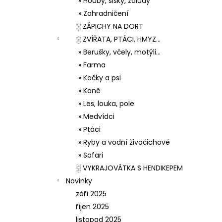
» Houby, šišky, žaludy
» Zahradničení
░ ZÁPICHY NA DORT
░ ZVÍŘATA, PTÁCI, HMYZ...
» Berušky, včely, motýli...
» Farma
» Kočky a psi
» Koně
» Les, louka, pole
» Medvídci
» Ptáci
» Ryby a vodní živočichové
» Safari
░ VYKRAJOVÁTKA S HENDIKEPEM
Novinky
září 2025
říjen 2025
listopad 2025