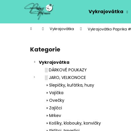
K
Přejít
na
o
Vykrajovátka
obsah
Zpět
Zpět
š
do
do
í
Domů
Vykrajovátka
Vykrajovátko Paprika 
k
obchodu
obchodu
P
o
Kategorie
Přeskočit
s
kategorie
t
Vykrajovátka
r
░ DÁRKOVÉ POUKAZY
a
░ JARO, VELIKONOCE
n
» Slepičky, kuřátka, husy
n
» Vajíčka
í
» Ovečky
p
» Zajíčci
a
» Mrkev
n
» Košíky, klobouky, konvičky
e
» Skřítci, trpaslíci