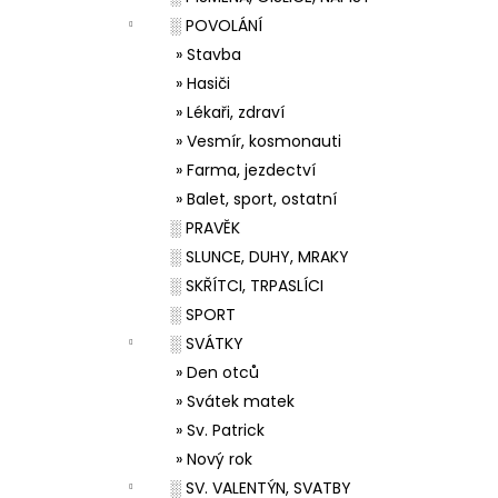
░ POVOLÁNÍ
» Stavba
» Hasiči
» Lékaři, zdraví
» Vesmír, kosmonauti
» Farma, jezdectví
» Balet, sport, ostatní
░ PRAVĚK
░ SLUNCE, DUHY, MRAKY
░ SKŘÍTCI, TRPASLÍCI
░ SPORT
░ SVÁTKY
» Den otců
» Svátek matek
» Sv. Patrick
» Nový rok
░ SV. VALENTÝN, SVATBY