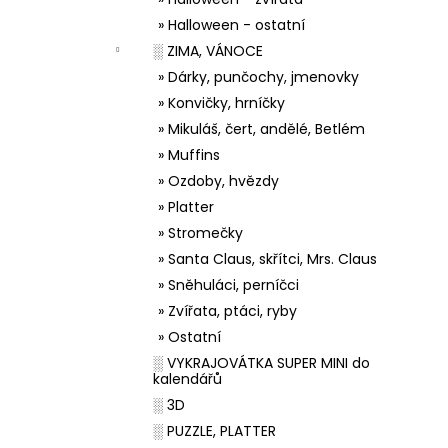
» Halloween - ostatní
░ ZIMA, VÁNOCE
» Dárky, punčochy, jmenovky
» Konvičky, hrníčky
» Mikuláš, čert, andělé, Betlém
» Muffins
» Ozdoby, hvězdy
» Platter
» Stromečky
» Santa Claus, skřítci, Mrs. Claus
» Sněhuláci, perníčci
» Zvířata, ptáci, ryby
» Ostatní
░ VYKRAJOVÁTKA SUPER MINI do
kalendářů
░ 3D
░ PUZZLE, PLATTER