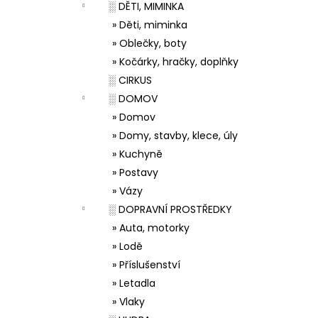
░ DĚTI, MIMINKA
» Děti, miminka
» Oblečky, boty
» Kočárky, hračky, doplňky
░ CIRKUS
░ DOMOV
» Domov
» Domy, stavby, klece, úly
» Kuchyně
» Postavy
» Vázy
░ DOPRAVNÍ PROSTŘEDKY
» Auta, motorky
» Lodě
» Příslušenství
» Letadla
» Vlaky