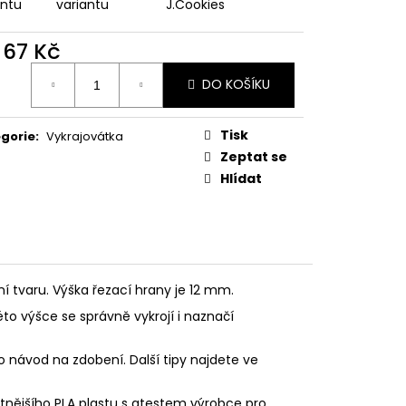
PODZIMNÍ KOLEKCE
antu
variantu
J.Cookies
d
67 Kč
ná
DO KOŠÍKU
:
Tisk
gorie
:
Vykrajovátka
Zeptat se
Hlídat
ní tvaru. Výška řezací hrany je 12 mm.
éto výšce se správně vykrojí i naznačí
o návod na zdobení. Další tipy najdete ve
litnějšího PLA plastu s atestem výrobce pro