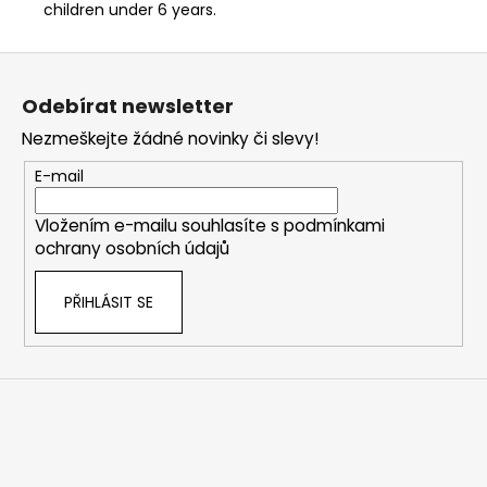
children under 6 years.
Z
á
Odebírat newsletter
p
Nezmeškejte žádné novinky či slevy!
a
t
E-mail
í
Vložením e-mailu souhlasíte s
podmínkami
ochrany osobních údajů
PŘIHLÁSIT SE