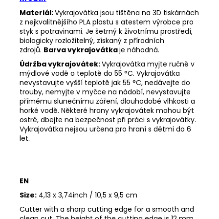
Materiál:
Vykrajovátka jsou tištěna na 3D tiskárnách
z nejkvalitnějšího PLA plastu s atestem výrobce pro
styk s potravinami. Je šetrný k životnímu prostředí,
biologicky rozložitelný, získaný z přírodních
zdrojů.
Barva vykrajovátka
je náhodná.
Údržba vykrajovátek:
Vykrajovátka myjte ručně v
mýdlové vodě o teplotě do 55
°C. Vykrajovátka
nevystavujte vyšší teplotě jak 55
°C, nedávejte do
trouby, nemyjte v myčce na nádobí, nevystavujte
přímému slunečnímu záření, dlouhodobé vlhkosti a
horké vodě. Některé hrany vykrajovátek mohou být
ostré, dbejte na bezpečnost při práci s vykrajovátky.
Vykrajovátka nejsou určena pro hraní s dětmi do 6
let.
EN
Size:
4,13 x 3,74inch / 10,5 x 9,5 cm
Cutter with a sharp cutting edge for a smooth and
clean cut. The height of the cutting edge is 12 mm.