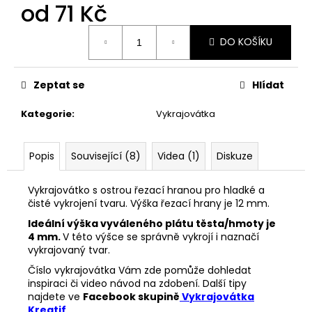
č
od
71 Kč
u
j
Měrná
DO KOŠÍKU
cena:
e
m
e
Zeptat se
Hlídat
Kategorie
:
Vykrajovátka
VYKRAJOVÁTKA
PODZIMNÍ
KOLEKCE
#1584
Popis
Související (8)
Videa (1)
Diskuze
39
Kč
Vykrajovátko s ostrou řezací hranou pro hladké a
čisté vykrojení tvaru. Výška řezací hrany je 12 mm.
Ideální výška vyváleného plátu těsta/hmoty je
4 mm.
V této výšce se správně vykrojí i naznačí
vykrajovaný tvar.
Číslo vykrajovátka Vám zde pomůže dohledat
inspiraci či video návod na zdobení. Další tipy
najdete ve
Facebook skupině
Vykrajovátka
Kreatif