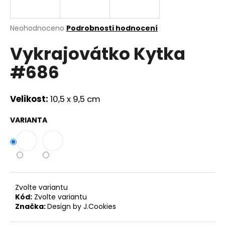
a
j
Průměrné
Neohodnoceno
Podrobnosti hodnocení
í
hodnocení
Vykrajovátko Kytka
produktu
t
je
?
#686
0,0
z
5
hvězdiček.
Velikost:
10,5 x 9,5 cm
HLEDAT
VARIANTA
D
o
p
Zvolte variantu
o
Kód:
Zvolte variantu
r
Značka:
Design by J.Cookies
u