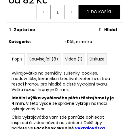
od
82 Kč
č
u
Měrná
DO KOŠÍKU
j
cena:
e
m
Zeptat se
Hlídat
e
Kategorie
:
» Děti, miminka
VYKRAJOVÁTKO
MIKULÁŠ
SET
Popis
Související (8)
Videa (1)
Diskuze
#347
74
Vykrajovátko na perníčky, sušenky, cookies,
Kč
medovníčky, keramiku i kreativní tvoření s ostrou
řezací hranou pro hladké a čisté vykrojení tvaru.
Výška řezací hrany je 12 mm.
Ideální výška vyváleného plátu těsta/hmoty je
4 mm.
V této výšce se správně vykrojí i naznačí
vykrajovaný tvar.
Číslo vykrajovátka Vám zde pomůže dohledat
inspiraci či video návod na zdobení. Další tipy
najdete ve
Facebook skupině
Vykrajovátka