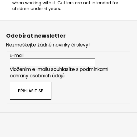
when working with it. Cutters are not intended for
children under 6 years.
Z
á
Odebírat newsletter
p
Nezmeškejte žádné novinky či slevy!
a
t
E-mail
í
Vložením e-mailu souhlasíte s
podmínkami
ochrany osobních údajů
PŘIHLÁSIT SE