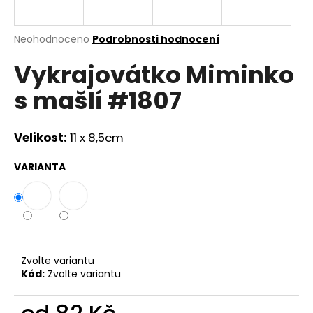
a
j
Průměrné
Neohodnoceno
Podrobnosti hodnocení
í
hodnocení
Vykrajovátko Miminko
produktu
t
je
?
s mašlí #1807
0,0
z
5
hvězdiček.
Velikost:
11 x 8,5cm
HLEDAT
VARIANTA
D
o
p
Zvolte variantu
o
Kód:
Zvolte variantu
r
u