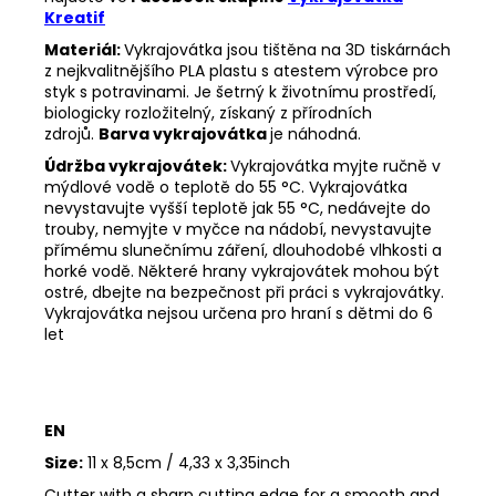
Kreatif
Materiál:
Vykrajovátka jsou tištěna na 3D tiskárnách
z nejkvalitnějšího PLA plastu s atestem výrobce pro
styk s potravinami. Je šetrný k životnímu prostředí,
biologicky rozložitelný, získaný z přírodních
zdrojů.
Barva vykrajovátka
je náhodná.
Údržba vykrajovátek:
Vykrajovátka myjte ručně v
mýdlové vodě o teplotě do 55
°C. Vykrajovátka
nevystavujte vyšší teplotě jak 55
°C, nedávejte do
trouby, nemyjte v myčce na nádobí, nevystavujte
přímému slunečnímu záření, dlouhodobé vlhkosti a
horké vodě. Některé hrany vykrajovátek mohou být
ostré, dbejte na bezpečnost při práci s vykrajovátky.
Vykrajovátka nejsou určena pro hraní s dětmi do 6
let
EN
Size:
11 x 8,5cm / 4,33 x 3,35inch
Cutter with a sharp cutting edge for a smooth and