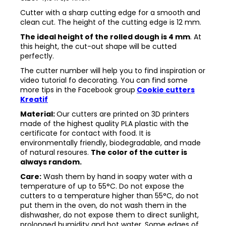
Cutter with a sharp cutting edge for a smooth and
clean cut. The height of the cutting edge is 12 mm.
The ideal height of the rolled dough is 4 mm
. At
this height, the cut-out shape will be cutted
perfectly.
The cutter number will help you to find inspiration or
video tutorial fo decorating. You can find some
more tips in the
Facebook group
Cookie cutters
Kreatif
Material:
Our cutters are printed on 3D printers
made of the highest quality PLA plastic with the
certificate for contact with food. It is
environmentally friendly, biodegradable, and made
of natural resoures.
The color of the cutter is
always random.
Care:
Wash them by hand in soapy water with a
temperature of up to 55°C. Do not expose the
cutters to a temperature higher than 55°C, do not
put them in the oven, do not wash them in the
dishwasher, do not expose them to direct sunlight,
prolonged humidity and hot water. Some edges of