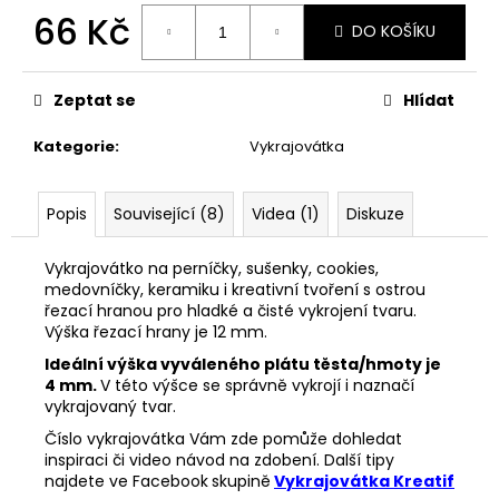
č
66 Kč
u
DO KOŠÍKU
j
Měrná
e
cena:
m
Zeptat se
Hlídat
e
Kategorie
:
Vykrajovátka
VYKRAJOVÁTKA
ŠKOLA
Popis
Související (8)
Videa (1)
Diskuze
#860
37
Vykrajovátko na perníčky, sušenky, cookies,
Kč
medovníčky, keramiku i kreativní tvoření s ostrou
řezací hranou pro hladké a čisté vykrojení tvaru.
Výška řezací hrany je 12 mm.
Ideální výška vyváleného plátu těsta/hmoty je
4 mm.
V této výšce se správně vykrojí i naznačí
vykrajovaný tvar.
Číslo vykrajovátka Vám zde pomůže dohledat
inspiraci či video návod na zdobení. Další tipy
najdete ve Facebook
skupině
Vykrajovátka Kreatif