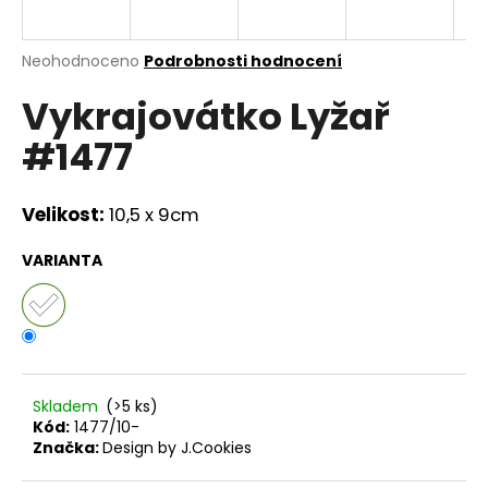
a
j
Průměrné
Neohodnoceno
Podrobnosti hodnocení
í
hodnocení
Vykrajovátko Lyžař
produktu
t
je
?
#1477
0,0
z
5
hvězdiček.
Velikost:
10,5 x 9cm
HLEDAT
VARIANTA
D
o
p
Skladem
(>5 ks)
o
Kód:
1477/10-
r
Značka:
Design by J.Cookies
u