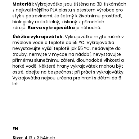
Materiál:
Vykrajovátka jsou tištěna na 3D tiskárnách
z nejkvalitnějšího PLA plastu s atestem výrobce pro
styk s potravinami. Je šetrný k životnímu prostředí,
biologicky rozložitelný, získaný z přírodních
zdrojů.
Barva vykrajovátka
je náhodná.
Údržba vykrajovátek:
Vykrajovátka myjte ručně v
mýdlové vodě o teplotě do 55
°C. Vykrajovátka
nevystavujte vyšší teplotě jak 55
°C, nedávejte do
trouby, nemyjte v myčce na nádobí, nevystavujte
přímému slunečnímu záření, dlouhodobé vlhkosti a
horké vodě. Některé hrany vykrajovátek mohou být
ostré, dbejte na bezpečnost při práci s vykrajovátky.
Vykrajovátka nejsou určena pro hraní s dětmi do 6
let.
EN
Size:
4,13 x 3,54inch