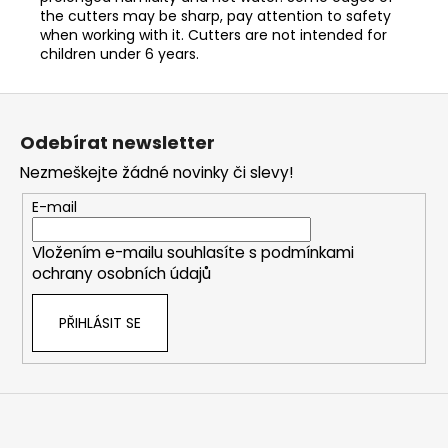
the cutters may be sharp, pay attention to safety
when working with it. Cutters are not intended for
children under 6 years.
Z
á
Odebírat newsletter
p
Nezmeškejte žádné novinky či slevy!
a
t
E-mail
í
Vložením e-mailu souhlasíte s
podmínkami
ochrany osobních údajů
PŘIHLÁSIT SE