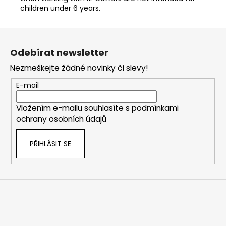
children under 6 years.
Z
á
Odebírat newsletter
p
Nezmeškejte žádné novinky či slevy!
a
t
E-mail
í
Vložením e-mailu souhlasíte s
podmínkami
ochrany osobních údajů
PŘIHLÁSIT SE