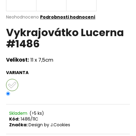
a
j
Průměrné
Neohodnoceno
Podrobnosti hodnocení
í
hodnocení
Vykrajovátko Lucerna
produktu
t
je
?
#1486
0,0
z
5
hvězdiček.
Velikost:
11 x 7,5cm
HLEDAT
VARIANTA
D
o
p
Skladem
(>5 ks)
o
Kód:
1486/11C
r
Značka:
Design by J.Cookies
u