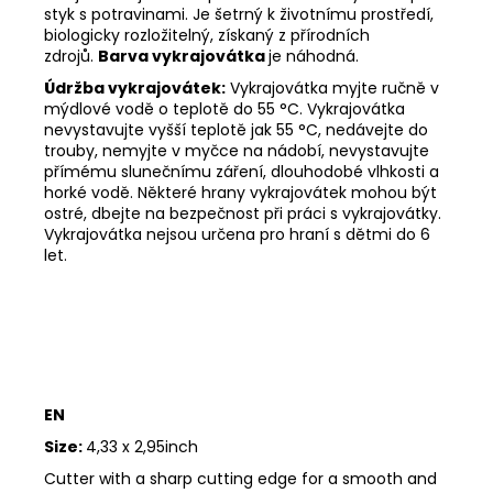
styk s potravinami. Je šetrný k životnímu prostředí,
biologicky rozložitelný, získaný z přírodních
zdrojů.
Barva vykrajovátka
je náhodná.
Údržba vykrajovátek:
Vykrajovátka myjte ručně v
mýdlové vodě o teplotě do 55
°C. Vykrajovátka
nevystavujte vyšší teplotě jak 55
°C, nedávejte do
trouby, nemyjte v myčce na nádobí, nevystavujte
přímému slunečnímu záření, dlouhodobé vlhkosti a
horké vodě. Některé hrany vykrajovátek mohou být
ostré, dbejte na bezpečnost při práci s vykrajovátky.
Vykrajovátka nejsou určena pro hraní s dětmi do 6
let.
EN
Size:
4,33 x 2,95inch
Cutter with a sharp cutting edge for a smooth and