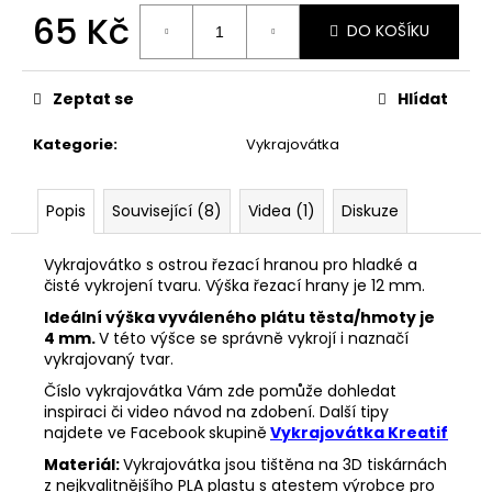
č
65 Kč
u
DO KOŠÍKU
j
Měrná
e
cena:
m
Zeptat se
Hlídat
e
Kategorie
:
Vykrajovátka
VYKRAJOVÁTKA
VELIKONOČNÍ
Popis
Související (8)
Videa (1)
Diskuze
ZVÍŘÁTKA
#1988
Vykrajovátko s ostrou řezací hranou pro hladké a
25
čisté vykrojení tvaru. Výška řezací hrany je 12 mm.
Kč
Ideální výška vyváleného plátu těsta/hmoty je
4 mm.
V této výšce se správně vykrojí i naznačí
vykrajovaný tvar.
Číslo vykrajovátka Vám zde pomůže dohledat
inspiraci či video návod na zdobení. Další tipy
najdete ve Facebook
skupině
Vykrajovátka Kreatif
Materiál:
Vykrajovátka jsou tištěna na 3D tiskárnách
z nejkvalitnějšího PLA plastu s atestem výrobce pro