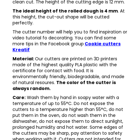
clean cut. The height of the cutting edge is 12 mm.
The ideal height of the rolled dough is 4 mm
. At
this height, the cut-out shape will be cutted
perfectly.
The cutter number will help you to find inspiration or
video tutorial fo decorating. You can find some
more tips in the
Facebook group
Cookie cutters
Kreatif
Material:
Our cutters are printed on 3D printers
made of the highest quality PLA plastic with the
certificate for contact with food. It is
environmentally friendly, biodegradable, and made
of natural resoures.
The color of the cutter is
always random.
Care:
Wash them by hand in soapy water with a
temperature of up to 55°C. Do not expose the
cutters to a temperature higher than 55°C, do not
put them in the oven, do not wash them in the
dishwasher, do not expose them to direct sunlight,
prolonged humidity and hot water. Some edges of
the cutters may be sharp, pay attention to safety
when working with it. Cutters are not intended for