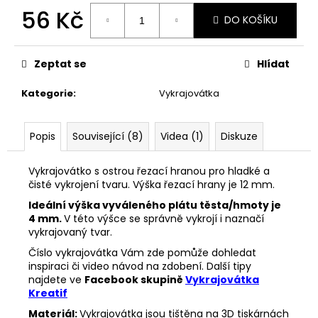
č
56 Kč
u
DO KOŠÍKU
j
Měrná
e
cena:
m
Zeptat se
Hlídat
e
Kategorie
:
Vykrajovátka
VYKRAJOVÁTKA
SNĚHULÁKOVÉ
Popis
Související (8)
Videa (1)
Diskuze
VÁNOCE
#1843
Vykrajovátko s ostrou řezací hranou pro hladké a
53
čisté vykrojení tvaru. Výška řezací hrany je 12 mm.
Kč
Ideální výška vyváleného plátu těsta/hmoty je
4 mm.
V této výšce se správně vykrojí i naznačí
vykrajovaný tvar.
Číslo vykrajovátka Vám zde pomůže dohledat
inspiraci či video návod na zdobení. Další tipy
najdete ve
Facebook skupině
Vykrajovátka
Kreatif
Materiál:
Vykrajovátka jsou tištěna na 3D tiskárnách