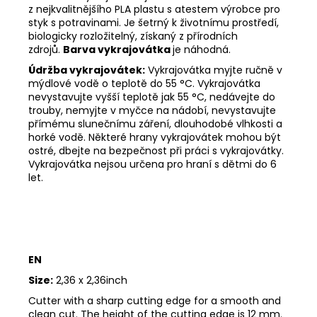
z nejkvalitnějšího PLA plastu s atestem výrobce pro
styk s potravinami. Je šetrný k životnímu prostředí,
biologicky rozložitelný, získaný z přírodních
zdrojů.
Barva vykrajovátka
je náhodná.
Údržba vykrajovátek:
Vykrajovátka myjte ručně v
mýdlové vodě o teplotě do 55
°C. Vykrajovátka
nevystavujte vyšší teplotě jak 55
°C, nedávejte do
trouby, nemyjte v myčce na nádobí, nevystavujte
přímému slunečnímu záření, dlouhodobé vlhkosti a
horké vodě. Některé hrany vykrajovátek mohou být
ostré, dbejte na bezpečnost při práci s vykrajovátky.
Vykrajovátka nejsou určena pro hraní s dětmi do 6
let.
EN
Size:
2,36 x 2,36inch
Cutter with a sharp cutting edge for a smooth and
clean cut. The height of the cutting edge is 12 mm.