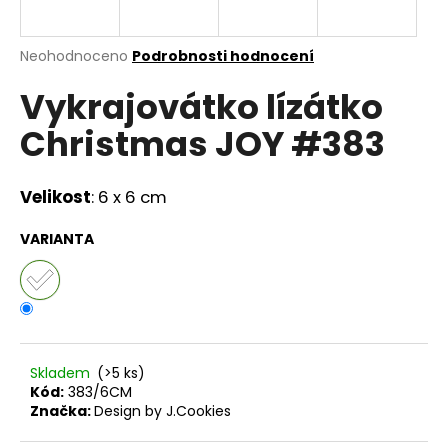
a
j
Průměrné
Neohodnoceno
Podrobnosti hodnocení
í
hodnocení
Vykrajovátko lízátko
produktu
t
je
?
Christmas JOY #383
0,0
z
5
hvězdiček.
Velikost
: 6 x 6 cm
HLEDAT
VARIANTA
D
o
p
Skladem
(>5 ks)
o
Kód:
383/6CM
r
Značka:
Design by J.Cookies
u