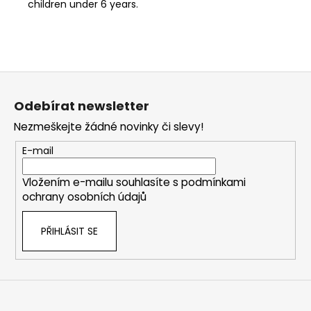
children under 6 years.
Z
á
Odebírat newsletter
p
Nezmeškejte žádné novinky či slevy!
a
t
E-mail
í
Vložením e-mailu souhlasíte s
podmínkami
ochrany osobních údajů
PŘIHLÁSIT SE