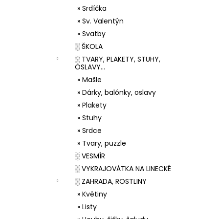
» Srdíčka
» Sv. Valentýn
» Svatby
░ ŠKOLA
░ TVARY, PLAKETY, STUHY,
OSLAVY...
» Mašle
» Dárky, balónky, oslavy
» Plakety
» Stuhy
» Srdce
» Tvary, puzzle
░ VESMÍR
░ VYKRAJOVÁTKA NA LINECKÉ
░ ZAHRADA, ROSTLINY
» Květiny
» Listy