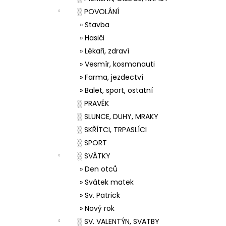
░ POVOLÁNÍ
» Stavba
» Hasiči
» Lékaři, zdraví
» Vesmír, kosmonauti
» Farma, jezdectví
» Balet, sport, ostatní
░ PRAVĚK
░ SLUNCE, DUHY, MRAKY
░ SKŘÍTCI, TRPASLÍCI
░ SPORT
░ SVÁTKY
» Den otců
» Svátek matek
» Sv. Patrick
» Nový rok
░ SV. VALENTÝN, SVATBY