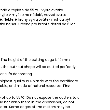
odě o teplotě do 55
°C. Vykrajovátka
myjte v myčce na nádobí, nevystavujte
ě. Některé hrany vykrajovátek mohou být
tka nejsou určena pro hraní s dětmi do 6 let.
 The height of the cutting edge is 12 mm.
ht, the cut-out shape will be cutted perfectly.
torial fo decorating.
ighest quality PLA plastic with the certificate
adable, and made of natural resoures.
The
of up to 55°C. Do not expose the cutters to a
do not wash them in the dishwasher, do not
water. Some edges of the cutters may be