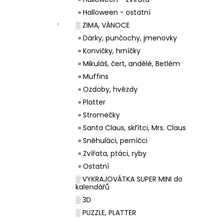
» Halloween - ostatní
░ ZIMA, VÁNOCE
» Dárky, punčochy, jmenovky
» Konvičky, hrníčky
» Mikuláš, čert, andělé, Betlém
» Muffins
» Ozdoby, hvězdy
» Platter
» Stromečky
» Santa Claus, skřítci, Mrs. Claus
» Sněhuláci, perníčci
» Zvířata, ptáci, ryby
» Ostatní
░ VYKRAJOVÁTKA SUPER MINI do
kalendářů
░ 3D
░ PUZZLE, PLATTER