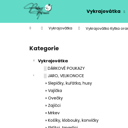
K
Přejít
na
o
Vykrajovátka
obsah
Zpět
Zpět
š
do
do
í
Domů
Vykrajovátka
Vykrajovátko Kytka or
k
obchodu
obchodu
P
o
Kategorie
Přeskočit
s
kategorie
t
Vykrajovátka
r
░ DÁRKOVÉ POUKAZY
a
░ JARO, VELIKONOCE
n
» Slepičky, kuřátka, husy
n
» Vajíčka
í
» Ovečky
p
» Zajíčci
a
» Mrkev
n
» Košíky, klobouky, konvičky
e
» Skřítci, trpaslíci