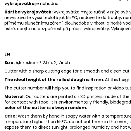
vykrajovátka
je náhodná.
Údržba vykrajovátek:
Vykrajovátka myjte ručně v mýdlové v
nevystavujte vyšší teplotě jak 55
°C, nedávejte do trouby, ne
přímému slunečnímu záření, dlouhodobé vlhkosti a horké vod
ostré, dbejte na bezpečnost při práci s vykrajovátky. Vykrajová
EN
Size:
5,5 x 5,5cm / 2,17 x 2,17inch
Cutter with a sharp cutting edge for a smooth and clean cut.
The ideal height of the rolled dough is 4 mm
. At this heig
The cutter number will help you to find inspiration or video tu
Material:
Our cutters are printed on 3D printers made of the h
for contact with food. It is environmentally friendly, biodegr
color of the cutter is always random.
Care:
Wash them by hand in soapy water with a temperature 
temperature higher than 55°C, do not put them in the oven, 
expose them to direct sunlight, prolonged humidity and hot 