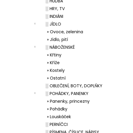
░ HUDBA
░ HRY, TV
░ INDIÁNI
░ JÍDLO
» Ovoce, zelenina
» Jídlo, pití
░ NÁBOŽENSKÉ
» Křtiny
» Kříže
» Kostely
» Ostatní
░ OBLEČENÍ, BOTY, DOPLŇKY
░ POHÁDKY, PANENKY
» Panenky, princezny
» Pohádky
» Louskáček
░ PERNÍČCI
░ PÍSMENA, ČÍSLICE, NÁPISY