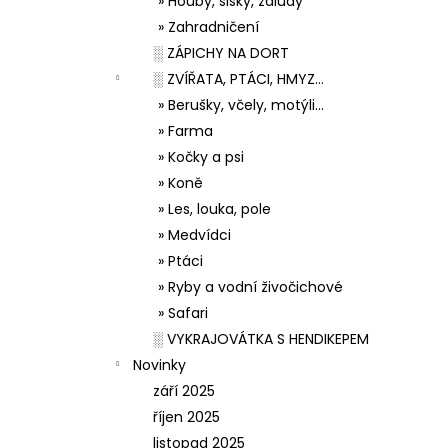
» Houby, šišky, žaludy
» Zahradničení
░ ZÁPICHY NA DORT
░ ZVÍŘATA, PTÁCI, HMYZ...
» Berušky, včely, motýli...
» Farma
» Kočky a psi
» Koně
» Les, louka, pole
» Medvídci
» Ptáci
» Ryby a vodní živočichové
» Safari
░ VYKRAJOVÁTKA S HENDIKEPEM
Novinky
září 2025
říjen 2025
listopad 2025