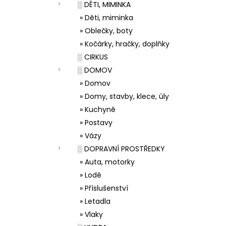
░ DĚTI, MIMINKA
» Děti, miminka
» Oblečky, boty
» Kočárky, hračky, doplňky
░ CIRKUS
░ DOMOV
» Domov
» Domy, stavby, klece, úly
» Kuchyně
» Postavy
» Vázy
░ DOPRAVNÍ PROSTŘEDKY
» Auta, motorky
» Lodě
» Příslušenství
» Letadla
» Vlaky