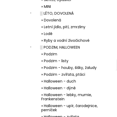
33001 ZDOBÍCÍ SÁČEK
l
» MINI
5 Kč
░ LÉTO, DOVOLENÁ
» Dovolená
» Letní jídlo, pití, zmrzliny
» Lodě
» Ryby a vodní živočichové
░ PODZIM, HALLOWEEN
» Podzim
» Podzim - listy
» Podzim - houby, šišky, žaludy
» Podzim - zvířata, ptáci
» Halloween - duch
» Halloween - dýně
» Halloween - lebky, mumie,
Frankenstein
» Halloween - upír, čarodejnice,
perníček
» Halloween - zvířata