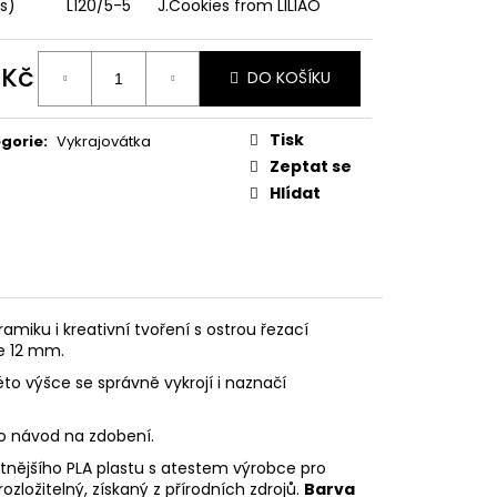
PODZIMNÍ KOLEKCE
ks)
L120/5-5
J.Cookies from LILIAO
 Kč
DO KOŠÍKU
ná
:
Tisk
gorie
:
Vykrajovátka
Zeptat se
Hlídat
ramiku i kreativní tvoření s ostrou řezací
je 12 mm.
éto výšce se správně vykrojí i naznačí
eo návod na zdobení.
litnějšího PLA plastu s atestem výrobce pro
rozložitelný, získaný z přírodních zdrojů.
Barva