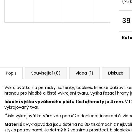
VYKRAJOVÁTKA CHRISTMAS JOY #423
VYKRAJOVÁTKA 
(>5 
#1584
49 Kč
39 Kč
39
Měr
cena
Kate
Popis
Související (8)
Videa (1)
Diskuze
Vykrajovátko na perníčky, sušenky, cookies, linecké cukroví, ke
hranou pro hladké a čisté vykrojení tvaru. Výška řezací hrany 
Ideální výška vyváleného plátu těsta/hmoty je 4 mm.
V t
vykrajovaný tvar.
Číslo vykrajovátka Vám zde pomůže dohledat inspiraci či vid
Materiál:
Vykrajovátka jsou tištěna na 3D tiskárnách z nejkva
styk s potravinami. Je šetrný k životnímu prostředí, biologicky 