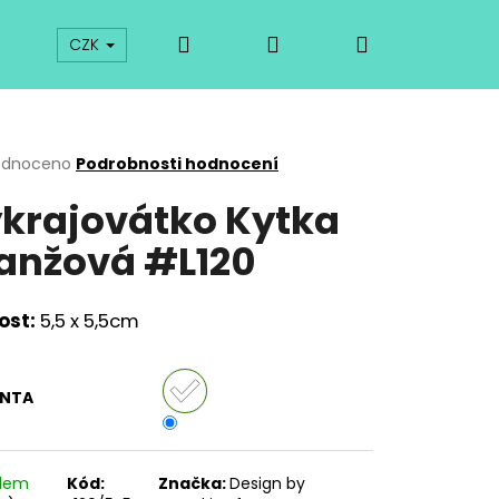
Hledat
Přihlášení
Nákupní
prodej
Kurzy
Odkazy
O vykrajovátkách
CZK
košík
rné
odnoceno
Podrobnosti hodnocení
cení
krajovátko Kytka
ktu
anžová #L120
ček.
kost:
5,5 x 5,5cm
ANTA
Následující
adem
Kód:
Značka:
Design by