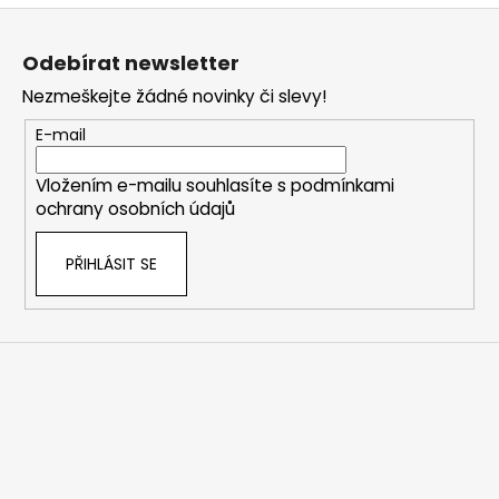
Z
á
Odebírat newsletter
p
Nezmeškejte žádné novinky či slevy!
a
t
E-mail
í
Vložením e-mailu souhlasíte s
podmínkami
ochrany osobních údajů
PŘIHLÁSIT SE