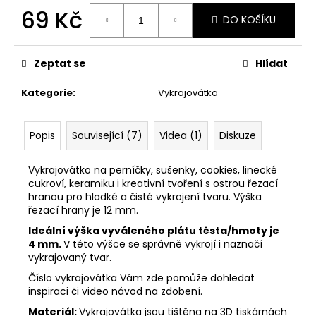
č
69 Kč
u
DO KOŠÍKU
j
Měrná
e
cena:
m
Zeptat se
Hlídat
e
Kategorie
:
Vykrajovátka
VYKRAJOVÁTKA
ZAJÍČCI
Popis
Související (7)
Videa (1)
Diskuze
#1515
49
Vykrajovátko na perníčky, sušenky, cookies, linecké
Kč
cukroví, keramiku i kreativní tvoření s ostrou řezací
hranou pro hladké a čisté vykrojení tvaru. Výška
řezací hrany je 12 mm.
Ideální výška vyváleného plátu těsta/hmoty je
4 mm.
V této výšce se správně vykrojí i naznačí
vykrajovaný tvar.
Číslo vykrajovátka Vám zde pomůže dohledat
inspiraci či video návod na zdobení.
Materiál:
Vykrajovátka jsou tištěna na 3D tiskárnách