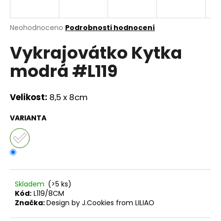
a
j
Průměrné
Neohodnoceno
Podrobnosti hodnocení
í
hodnocení
Vykrajovátko Kytka
produktu
t
je
?
modrá #L119
0,0
z
5
hvězdiček.
Velikost:
8,5 x 8cm
HLEDAT
VARIANTA
D
o
p
Skladem
(>5 ks)
o
Kód:
L119/8CM
r
Značka:
Design by J.Cookies from LILIAO
u