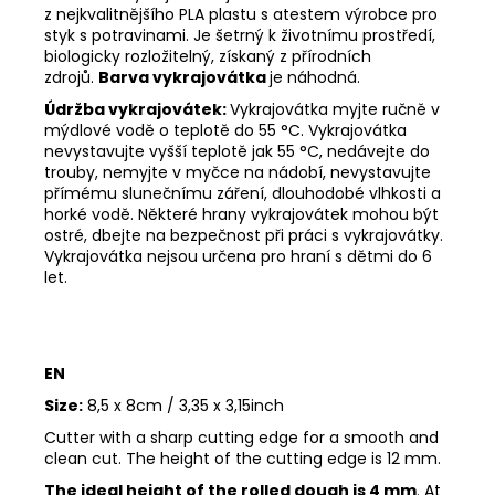
z nejkvalitnějšího PLA plastu s atestem výrobce pro
styk s potravinami. Je šetrný k životnímu prostředí,
biologicky rozložitelný, získaný z přírodních
zdrojů.
Barva vykrajovátka
je náhodná.
Údržba vykrajovátek:
Vykrajovátka myjte ručně v
mýdlové vodě o teplotě do 55
°C. Vykrajovátka
nevystavujte vyšší teplotě jak 55
°C, nedávejte do
trouby, nemyjte v myčce na nádobí, nevystavujte
přímému slunečnímu záření, dlouhodobé vlhkosti a
horké vodě. Některé hrany vykrajovátek mohou být
ostré, dbejte na bezpečnost při práci s vykrajovátky.
Vykrajovátka nejsou určena pro hraní s dětmi do 6
let.
EN
Size:
8,5 x 8cm / 3,35 x 3,15inch
Cutter with a sharp cutting edge for a smooth and
clean cut. The height of the cutting edge is 12 mm.
The ideal height of the rolled dough is 4 mm
. At