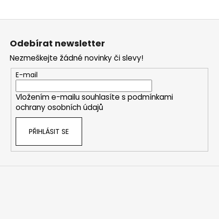
Z
á
Odebírat newsletter
p
Nezmeškejte žádné novinky či slevy!
a
t
E-mail
í
Vložením e-mailu souhlasíte s
podmínkami
ochrany osobních údajů
PŘIHLÁSIT SE