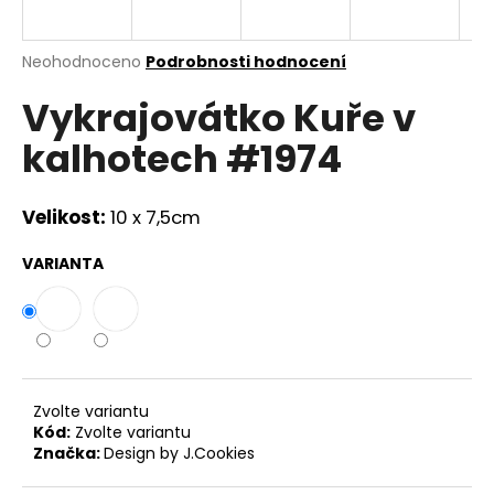
a
j
Průměrné
Neohodnoceno
Podrobnosti hodnocení
í
hodnocení
Vykrajovátko Kuře v
produktu
t
je
?
kalhotech #1974
0,0
z
5
hvězdiček.
Velikost:
10 x 7,5cm
HLEDAT
VARIANTA
D
o
p
Zvolte variantu
o
Kód:
Zvolte variantu
r
Značka:
Design by J.Cookies
u