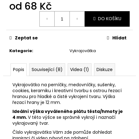
č
od
68 Kč
u
j
Měrná
DO KOŠÍKU
cena:
e
m
e
Zeptat se
Hlídat
Kategorie
:
Vykrajovátka
VYKRAJOVÁTKA
ŠKOLA
#860
Popis
Související (8)
Videa (1)
Diskuze
37
Kč
Vykrajovátko na perníčky, medovníčky, sušenky,
cookies, keramiku i kreativní tvorbu s ostrou řezací
hranou pro hladké a čisté vykrojení tvaru. Výška
řezací hrany je 12 mm.
Ideální výška vyváleného plátu těsta/hmoty je
4 mm.
V této výšce se správně vykrojí i naznačí
vykrajovaný tvar.
Číslo vykrajovátka Vám zde pomůže dohledat
inspiraci či video návod na zdobení.