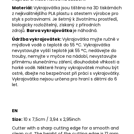
Materiál:
Vykrajovátka jsou tištěna na 3D tiskárnách
z nejkvalitnějšího PLA plastu s atestem výrobce pro
styk s potravinami. Je šetrný k životnímu prostředí,
biologicky rozložitelný, získaný z přírodních
zdrojů.
Barva vykrajovátka
je náhodná.
Údržba vykrajovátek:
Vykrajovátka myjte ručně v
mýdlové vodě o teplotě do 55
°C. Vykrajovátka
nevystavujte vyšší teplotě jak 55
°C, nedávejte do
trouby, nemyjte v myčce na nádobí, nevystavujte
přímému slunečnímu záření, dlouhodobé vlhkosti a
horké vodě. Některé hrany vykrajovátek mohou být
ostré, dbejte na bezpečnost při práci s vykrajovátky.
Vykrajovátka nejsou určena pro hraní s dětmi do 6
let.
EN
Size:
10 x 7,5cm / 3,94 x 2,95inch
Cutter with a sharp cutting edge for a smooth and
clean cut. The height of the cutting edge is 12 mm.