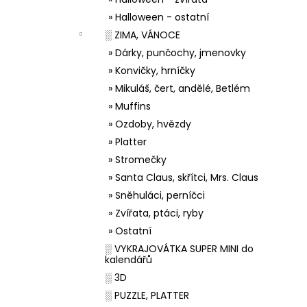
» Halloween - ostatní
░ ZIMA, VÁNOCE
» Dárky, punčochy, jmenovky
» Konvičky, hrníčky
» Mikuláš, čert, andělé, Betlém
» Muffins
» Ozdoby, hvězdy
» Platter
» Stromečky
» Santa Claus, skřítci, Mrs. Claus
» Sněhuláci, perníčci
» Zvířata, ptáci, ryby
» Ostatní
░ VYKRAJOVÁTKA SUPER MINI do
kalendářů
░ 3D
░ PUZZLE, PLATTER