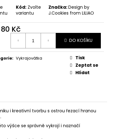
PODZIMNÍ KOLEKCE
te
Kód:
Zvolte
Značka:
Design by
antu
variantu
J.Cookies from LILIAO
d
80 Kč
ná
DO KOŠÍKU
:
Tisk
gorie
:
Vykrajovátka
Zeptat se
Hlídat
iku i kreativní tvorbu s ostrou řezací hranou
.
éto výšce se správně vykrojí i naznačí