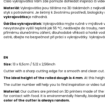
Číslo vykrajovátka Vám zde pomůže dohledat inspiraci či vid
Materiál:
Vykrajovátka jsou tištěna na 3D tiskárnách z nejkva
styk s potravinami. Je šetrný k životnímu prostředí, biologicky 
vykrajovátka
je náhodná.
Údržba vykrajovátek:
Vykrajovátka myjte ručně v mýdlové v
nevystavujte vyšší teplotě jak 55
°C, nedávejte do trouby, ne
přímému slunečnímu záření, dlouhodobé vlhkosti a horké vod
ostré, dbejte na bezpečnost při práci s vykrajovátky. Vykrajová
EN
Size:
13 x 6,5cm / 5,12 x 2,56inch
Cutter with a sharp cutting edge for a smooth and clean cut.
The ideal height of the rolled dough is 4 mm
. At this heig
The cutter number will help you to find inspiration or video tu
Material:
Our cutters are printed on 3D printers made of the h
for contact with food. It is environmentally friendly, biodegr
color of the cutter is always random.