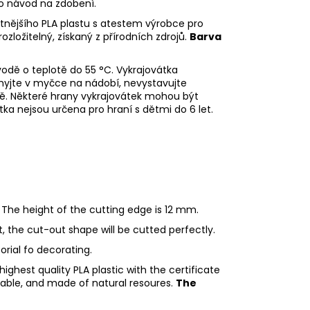
eo návod na zdobení.
litnějšího PLA plastu s atestem výrobce pro
rozložitelný, získaný z přírodních zdrojů.
Barva
odě o teplotě do 55
°C. Vykrajovátka
myjte v myčce na nádobí, nevystavujte
ě. Některé hrany vykrajovátek mohou být
tka nejsou určena pro hraní s dětmi do 6 let.
 The height of the cutting edge is 12 mm.
ht, the cut-out shape will be cutted perfectly.
torial fo decorating.
ighest quality PLA plastic with the certificate
adable, and made of natural resoures.
The