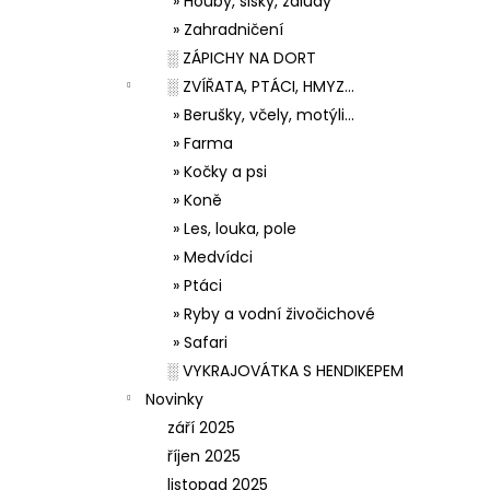
» Houby, šišky, žaludy
» Zahradničení
░ ZÁPICHY NA DORT
░ ZVÍŘATA, PTÁCI, HMYZ...
» Berušky, včely, motýli...
» Farma
» Kočky a psi
» Koně
» Les, louka, pole
» Medvídci
» Ptáci
» Ryby a vodní živočichové
» Safari
░ VYKRAJOVÁTKA S HENDIKEPEM
Novinky
září 2025
říjen 2025
listopad 2025