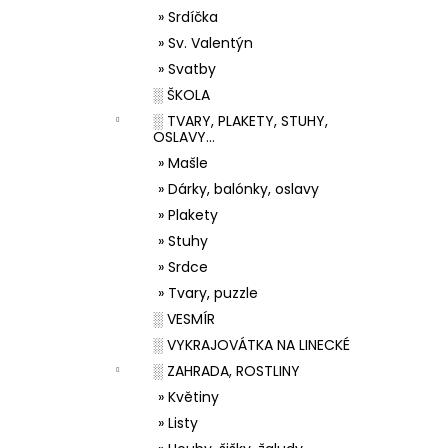
» Srdíčka
» Sv. Valentýn
» Svatby
░ ŠKOLA
░ TVARY, PLAKETY, STUHY,
OSLAVY...
» Mašle
» Dárky, balónky, oslavy
» Plakety
» Stuhy
» Srdce
» Tvary, puzzle
░ VESMÍR
░ VYKRAJOVÁTKA NA LINECKÉ
░ ZAHRADA, ROSTLINY
» Květiny
» Listy