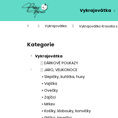
K
Přejít
na
o
Vykrajovátka
obsah
Zpět
Zpět
š
do
do
í
Domů
Vykrajovátka
Vykrajovátko Kravata s
k
obchodu
obchodu
P
o
Kategorie
Přeskočit
s
kategorie
t
Vykrajovátka
r
░ DÁRKOVÉ POUKAZY
a
░ JARO, VELIKONOCE
n
» Slepičky, kuřátka, husy
n
» Vajíčka
í
» Ovečky
p
» Zajíčci
a
» Mrkev
n
» Košíky, klobouky, konvičky
e
» Skřítci, trpaslíci