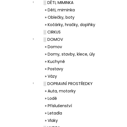
░ DĚTI, MIMINKA
» Děti, miminka
» Oblečky, boty
» Kočárky, hračky, doplňky
░ CIRKUS
░ DOMOV
» Domov
» Domy, stavby, klece, úly
» Kuchyně
» Postavy
» Vázy
░ DOPRAVNÍ PROSTŘEDKY
» Auta, motorky
» Lodě
» Příslušenství
» Letadla
» Vlaky