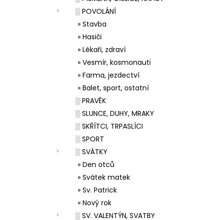
░ POVOLÁNÍ
» Stavba
» Hasiči
» Lékaři, zdraví
» Vesmír, kosmonauti
» Farma, jezdectví
» Balet, sport, ostatní
░ PRAVĚK
░ SLUNCE, DUHY, MRAKY
░ SKŘÍTCI, TRPASLÍCI
░ SPORT
░ SVÁTKY
» Den otců
» Svátek matek
» Sv. Patrick
» Nový rok
░ SV. VALENTÝN, SVATBY