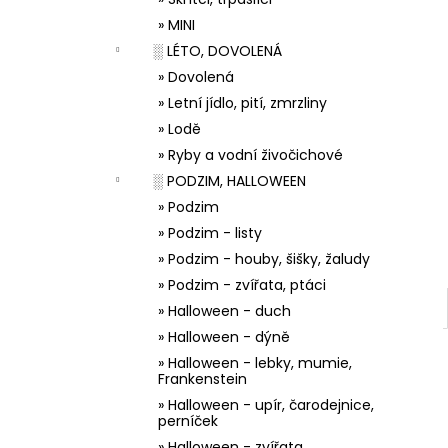
33001 ZDOBÍCÍ SÁČEK
l
» MINI
5 Kč
░ LÉTO, DOVOLENÁ
» Dovolená
» Letní jídlo, pití, zmrzliny
» Lodě
» Ryby a vodní živočichové
░ PODZIM, HALLOWEEN
» Podzim
» Podzim - listy
» Podzim - houby, šišky, žaludy
» Podzim - zvířata, ptáci
» Halloween - duch
» Halloween - dýně
» Halloween - lebky, mumie,
Frankenstein
» Halloween - upír, čarodejnice,
perníček
» Halloween - zvířata