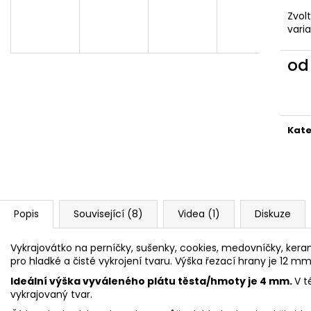
VYKRAJOVÁTKA CHRISTMAS JOY #423
VYKRAJOVÁTKA 
#1584
Zvol
49 Kč
vari
39 Kč
o
Měr
cena
Kate
Popis
Související (8)
Videa (1)
Diskuze
Vykrajovátko na perníčky, sušenky, cookies, medovníčky, keram
pro hladké a čisté vykrojení tvaru. Výška řezací hrany je 12 mm
Ideální výška vyváleného plátu těsta/hmoty je 4 mm.
V t
vykrajovaný tvar.