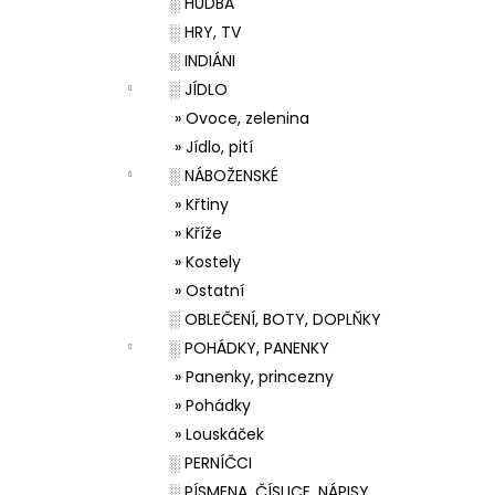
░ HUDBA
░ HRY, TV
░ INDIÁNI
░ JÍDLO
» Ovoce, zelenina
» Jídlo, pití
░ NÁBOŽENSKÉ
» Křtiny
» Kříže
» Kostely
» Ostatní
░ OBLEČENÍ, BOTY, DOPLŇKY
░ POHÁDKY, PANENKY
» Panenky, princezny
» Pohádky
» Louskáček
░ PERNÍČCI
░ PÍSMENA, ČÍSLICE, NÁPISY