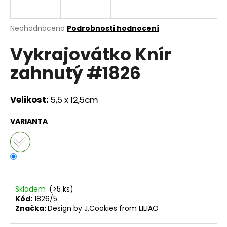
a
j
Průměrné
Neohodnoceno
Podrobnosti hodnocení
í
hodnocení
Vykrajovátko Knír
produktu
t
je
?
zahnutý #1826
0,0
z
5
hvězdiček.
Velikost:
5,5 x 12,5cm
HLEDAT
VARIANTA
D
o
p
Skladem
(>5 ks)
o
Kód:
1826/5
r
Značka:
Design by J.Cookies from LILIAO
u