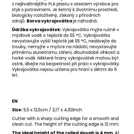
z nejkvalitnějšího PLA plastu s atestem výrobce pro
styk s potravinami. Je šetrný k životnímu prostředí,
biologicky rozložitelný, získaný z přírodních
zdrojů.
Barva vykrajovátka
je náhodná.
Údržba vykrajovátek:
Vykrajovátka myjte ručně v
mýdlové vodě o teplotě do 55
°C. Vykrajovátka
nevystavujte vyšší teplotě jak 55
°C, nedávejte do
trouby, nemyjte v myčce na nádobí, nevystavujte
přímému slunečnímu záření, dlouhodobé vlhkosti a
horké vodě. Některé hrany vykrajovátek mohou být
ostré, dbejte na bezpečnost při práci s vykrajovátky.
Vykrajovátka nejsou určena pro hraní s dětmi do 6
let.
EN
Size:
5,5 x 12,5cm / 2,17 x 4,92inch
Cutter with a sharp cutting edge for a smooth and
clean cut. The height of the cutting edge is 12 mm.
The ideal height of the rolled dough is 4 mm
. At