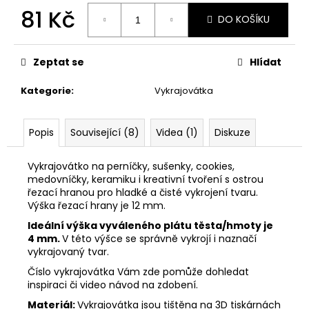
č
81 Kč
u
DO KOŠÍKU
j
Měrná
e
cena:
m
Zeptat se
Hlídat
e
Kategorie
:
Vykrajovátka
VYKRAJOVÁTKA
SNĚHULÁKOVÉ
Popis
Související (8)
Videa (1)
Diskuze
VÁNOCE
#1843
Vykrajovátko na perníčky, sušenky, cookies,
53
medovníčky, keramiku i kreativní tvoření s ostrou
Kč
řezací hranou pro hladké a čisté vykrojení tvaru.
Výška řezací hrany je 12 mm.
Ideální výška vyváleného plátu těsta/hmoty je
4 mm.
V této výšce se správně vykrojí i naznačí
vykrajovaný tvar.
Číslo vykrajovátka Vám zde pomůže dohledat
inspiraci či video návod na zdobení.
Materiál:
Vykrajovátka jsou tištěna na 3D tiskárnách