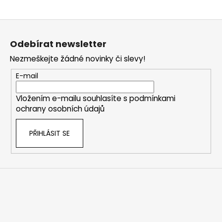
Z
á
Odebírat newsletter
p
Nezmeškejte žádné novinky či slevy!
a
t
E-mail
í
Vložením e-mailu souhlasíte s
podmínkami
ochrany osobních údajů
PŘIHLÁSIT SE