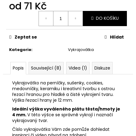
č
od
71 Kč
u
j
Měrná
DO KOŠÍKU
cena:
e
m
e
Zeptat se
Hlídat
Kategorie
:
Vykrajovátka
VYKRAJOVÁTKO
MIKULÁŠ
SET
#347
Popis
Související (8)
Videa (1)
Diskuze
74
Kč
Vykrajovátko na perníčky, sušenky, cookies,
medovníčky, keramiku i kreativní tvorbu s ostrou
řezací hranou pro hladké a čisté vykrojení tvaru.
Výška řezací hrany je 12 mm.
Ideální výška vyváleného plátu těsta/hmoty je
4 mm.
V této výšce se správně vykrojí i naznačí
vykrajovaný tvar.
Číslo vykrajovátka Vám zde pomůže dohledat
inspiraci či video návod na zdobení.