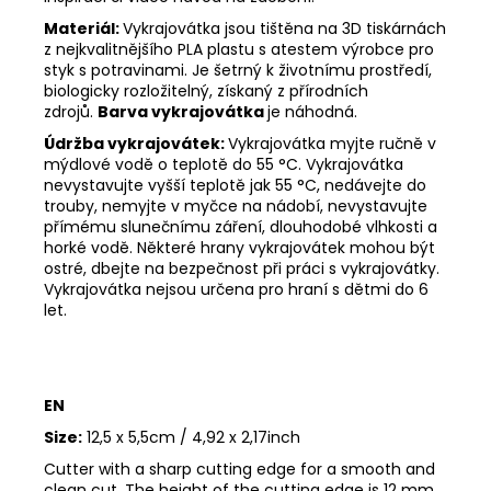
Materiál:
Vykrajovátka jsou tištěna na 3D tiskárnách
z nejkvalitnějšího PLA plastu s atestem výrobce pro
styk s potravinami. Je šetrný k životnímu prostředí,
biologicky rozložitelný, získaný z přírodních
zdrojů.
Barva vykrajovátka
je náhodná.
Údržba vykrajovátek:
Vykrajovátka myjte ručně v
mýdlové vodě o teplotě do 55
°C. Vykrajovátka
nevystavujte vyšší teplotě jak 55
°C, nedávejte do
trouby, nemyjte v myčce na nádobí, nevystavujte
přímému slunečnímu záření, dlouhodobé vlhkosti a
horké vodě. Některé hrany vykrajovátek mohou být
ostré, dbejte na bezpečnost při práci s vykrajovátky.
Vykrajovátka nejsou určena pro hraní s dětmi do 6
let.
EN
Size:
12,5 x 5,5cm / 4,92 x 2,17inch
Cutter with a sharp cutting edge for a smooth and
clean cut. The height of the cutting edge is 12 mm.