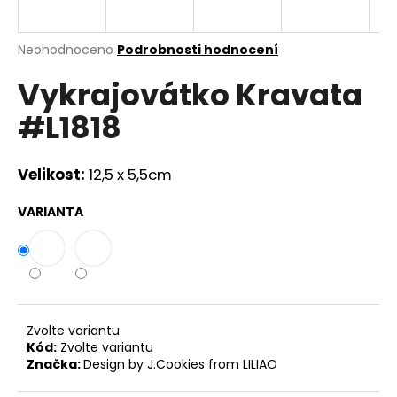
a
j
Průměrné
Neohodnoceno
Podrobnosti hodnocení
í
hodnocení
Vykrajovátko Kravata
produktu
t
je
?
#L1818
0,0
z
5
hvězdiček.
Velikost:
12,5 x 5,5cm
HLEDAT
VARIANTA
D
o
p
Zvolte variantu
o
Kód:
Zvolte variantu
r
Značka:
Design by J.Cookies from LILIAO
u