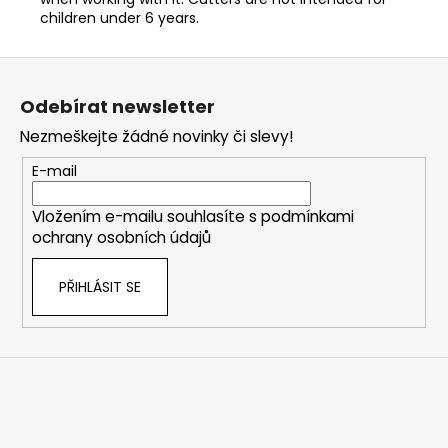
children under 6 years.
Z
á
Odebírat newsletter
p
Nezmeškejte žádné novinky či slevy!
a
t
E-mail
í
Vložením e-mailu souhlasíte s
podmínkami
ochrany osobních údajů
PŘIHLÁSIT SE