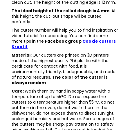
clean cut. The height of the cutting edge is 12 mm.
The ideal height of the rolled dough is 4 mm
. At
this height, the cut-out shape will be cutted
perfectly.
The cutter number will help you to find inspiration or
video tutorial fo decorating. You can find some
more tips in the
Facebook group
Cookie cutters
Kreatif
Material:
Our cutters are printed on 3D printers
made of the highest quality PLA plastic with the
certificate for contact with food. It is
environmentally friendly, biodegradable, and made
of natural resoures.
The color of the cutter is
always random
Care:
Wash them by hand in soapy water with a
temperature of up to 55°C. Do not expose the
cutters to a temperature higher than 55°C, do not
put them in the oven, do not wash them in the
dishwasher, do not expose them to direct sunlight,
prolonged humidity and hot water. Some edges of
the cutters may be sharp, pay attention to safety
when working with it. Cutters are not intended for