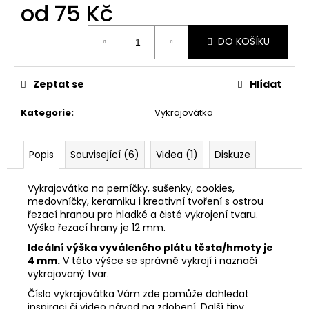
č
od
75 Kč
u
j
Měrná
DO KOŠÍKU
cena:
e
m
e
Zeptat se
Hlídat
Kategorie
:
Vykrajovátka
VYKRAJOVÁTKA
PODZIMNÍ
KOLEKCE
#1584
Popis
Související (6)
Videa (1)
Diskuze
39
Kč
Vykrajovátko na perníčky, sušenky, cookies,
medovníčky, keramiku i kreativní tvoření s ostrou
řezací hranou pro hladké a čisté vykrojení tvaru.
Výška řezací hrany je 12 mm.
Ideální výška vyváleného plátu těsta/hmoty je
4 mm.
V této výšce se správně vykrojí i naznačí
vykrajovaný tvar.
Číslo vykrajovátka Vám zde pomůže dohledat
inspiraci či video návod na zdobení. Další tipy