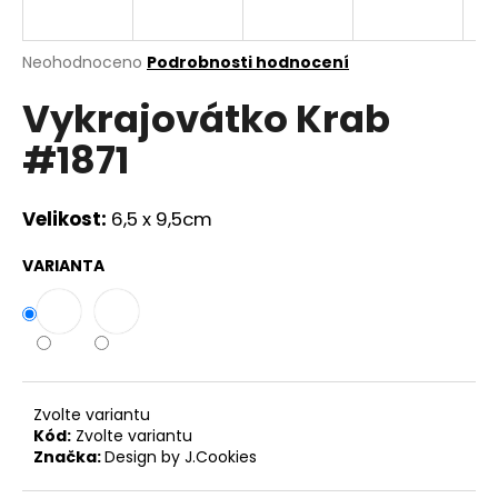
a
j
Průměrné
Neohodnoceno
Podrobnosti hodnocení
í
hodnocení
Vykrajovátko Krab
produktu
t
je
?
#1871
0,0
z
5
hvězdiček.
Velikost:
6,5 x 9,5cm
HLEDAT
VARIANTA
D
o
p
Zvolte variantu
o
Kód:
Zvolte variantu
r
Značka:
Design by J.Cookies
u