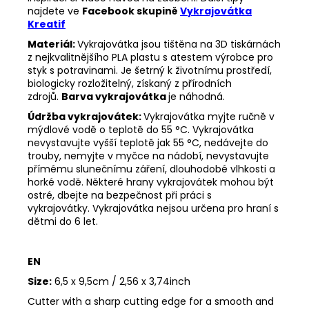
najdete ve
Facebook skupině
Vykrajovátka
Kreatif
Materiál:
Vykrajovátka jsou tištěna na 3D tiskárnách
z nejkvalitnějšího PLA plastu s atestem výrobce pro
styk s potravinami. Je šetrný k životnímu prostředí,
biologicky rozložitelný, získaný z přírodních
zdrojů.
Barva vykrajovátka
je náhodná.
Údržba vykrajovátek:
Vykrajovátka myjte ručně v
mýdlové vodě o teplotě do 55 °C.
Vykrajovátka
nevystavujte vyšší teplotě jak 55 °C, nedávejte do
trouby, nemyjte v myčce na nádobí, nevystavujte
přímému slunečnímu záření, dlouhodobé vlhkosti a
horké vodě.
Některé hrany vykrajovátek mohou být
ostré, dbejte na bezpečnost při práci s
vykrajovátky.
Vykrajovátka nejsou určena pro hraní s
dětmi do 6 let.
EN
Size:
6,5 x 9,5cm / 2,56 x 3,74inch
Cutter with a sharp cutting edge for a smooth and