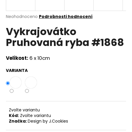
a
j
Průměrné
Neohodnoceno
Podrobnosti hodnocení
í
hodnocení
Vykrajovátko
produktu
t
je
?
Pruhovaná ryba #1868
0,0
z
5
hvězdiček.
Velikost:
6 x 10cm
HLEDAT
VARIANTA
D
o
p
Zvolte variantu
o
Kód:
Zvolte variantu
r
Značka:
Design by J.Cookies
u