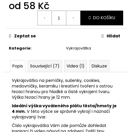
č
od
58 Kč
u
j
Měrná
DO KOŠÍKU
cena:
e
m
e
Zeptat se
Hlídat
Kategorie
:
Vykrajovátka
VYKRAJOVÁTKA
ZAJÍČCI
#1515
Popis
Související (7)
Videa (1)
Diskuze
49
Kč
Vykrajovátko na perníčky, sušenky, cookies,
medovníčky, keramiku i kreativní tvoření s ostrou
řezací hranou pro hladké a čisté vykrojení tvaru.
Výška řezací hrany je 12 mm.
Ideální výška vyváleného plátu těsta/hmoty je
4 mm.
V této výšce se správně vykrojí i naznačí
vykrajovaný tvar.
Číslo vykrajovátka Vám zde pomůže dohledat
inspiraci či video návod na zdobení. Další tipy