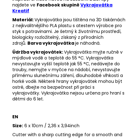
najdete ve
Facebook skupině
Vykrajovátka
Kreatif
Materiál:
Vykrajovátka jsou tištěna na 3D tiskárnách
z nejkvalitnějšího PLA plastu s atestem výrobce pro
styk s potravinami. Je šetrný k životnímu prostředí,
biologicky rozložitelný, získaný z přírodních
zdrojů.
Barva vykrajovátka
je náhodná.
Údržba vykrajovátek:
Vykrajovátka myjte ručně v
mýdlové vodě o teplotě do 55 °C.
Vykrajovátka
nevystavujte vyšší teplotě jak 55 °C, nedávejte do
trouby, nemyjte v myčce na nádobí, nevystavujte
přímému slunečnímu záření, dlouhodobé vlhkosti a
horké vodě.
Některé hrany vykrajovátek mohou být
ostré, dbejte na bezpečnost při práci s
vykrajovátky.
Vykrajovátka nejsou určena pro hraní s
dětmi do 6 let.
EN
Size:
6 x 10cm / 2,36 x 3,94inch
Cutter with a sharp cutting edge for a smooth and