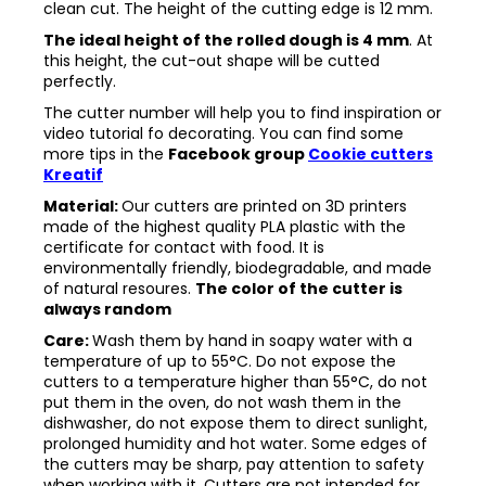
clean cut. The height of the cutting edge is 12 mm.
The ideal height of the rolled dough is 4 mm
. At
this height, the cut-out shape will be cutted
perfectly.
The cutter number will help you to find inspiration or
video tutorial fo decorating. You can find some
more tips in the
Facebook group
Cookie cutters
Kreatif
Material:
Our cutters are printed on 3D printers
made of the highest quality PLA plastic with the
certificate for contact with food. It is
environmentally friendly, biodegradable, and made
of natural resoures.
The color of the cutter is
always random
Care:
Wash them by hand in soapy water with a
temperature of up to 55°C. Do not expose the
cutters to a temperature higher than 55°C, do not
put them in the oven, do not wash them in the
dishwasher, do not expose them to direct sunlight,
prolonged humidity and hot water. Some edges of
the cutters may be sharp, pay attention to safety
when working with it. Cutters are not intended for