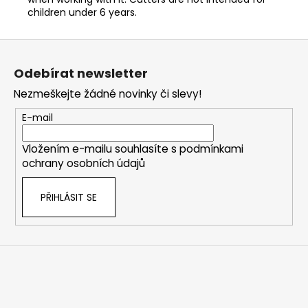
children under 6 years.
Z
á
Odebírat newsletter
p
Nezmeškejte žádné novinky či slevy!
a
t
E-mail
í
Vložením e-mailu souhlasíte s
podmínkami
ochrany osobních údajů
PŘIHLÁSIT SE