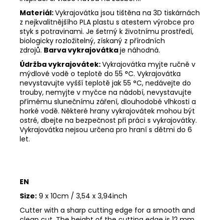
Materiál:
Vykrajovátka jsou tištěna na 3D tiskárnách
z nejkvalitnějšího PLA plastu s atestem výrobce pro
styk s potravinami. Je šetrný k životnímu prostředí,
biologicky rozložitelný, získaný z přírodních
zdrojů.
Barva vykrajovátka
je náhodná.
Údržba vykrajovátek:
Vykrajovátka myjte ručně v
mýdlové vodě o teplotě do 55
°C. Vykrajovátka
nevystavujte vyšší teplotě jak 55
°C, nedávejte do
trouby, nemyjte v myčce na nádobí, nevystavujte
přímému slunečnímu záření, dlouhodobé vlhkosti a
horké vodě. Některé hrany vykrajovátek mohou být
ostré, dbejte na bezpečnost při práci s vykrajovátky.
Vykrajovátka nejsou určena pro hraní s dětmi do 6
let.
EN
Size:
9 x 10cm / 3,54 x 3,94inch
Cutter with a sharp cutting edge for a smooth and
clean cut. The height of the cutting edge is 12 mm.