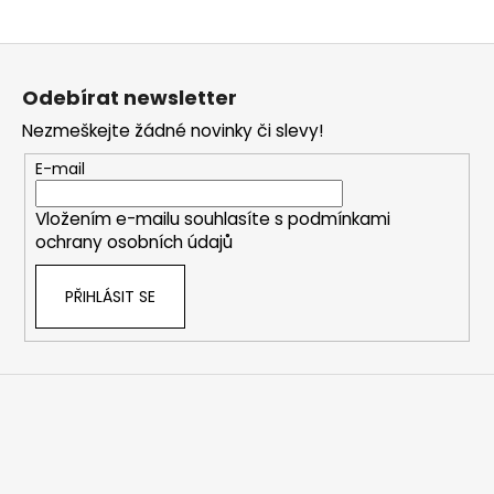
Z
á
Odebírat newsletter
p
Nezmeškejte žádné novinky či slevy!
a
t
E-mail
í
Vložením e-mailu souhlasíte s
podmínkami
ochrany osobních údajů
PŘIHLÁSIT SE