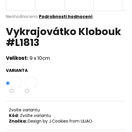
a
j
Průměrné
Neohodnoceno
Podrobnosti hodnocení
í
hodnocení
Vykrajovátko Klobouk
produktu
t
je
?
#L1813
0,0
z
5
hvězdiček.
Velikost:
9 x 10cm
HLEDAT
VARIANTA
D
o
p
Zvolte variantu
o
Kód:
Zvolte variantu
r
Značka:
Design by J.Cookies from LILIAO
u