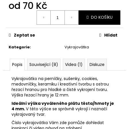
č
od
70 Kč
u
j
Měrná
DO KOŠÍKU
cena:
e
m
e
Zeptat se
Hlídat
Kategorie
:
Vykrajovátka
33001
ZDOBÍCÍ
SÁČEK
Popis
Související (8)
Videa (1)
Diskuze
5
Kč
Vykrajovátko na perníčky, sušenky, cookies,
medovníčky, keramiku i kreativní tvorbu s ostrou
řezací hranou pro hladké a čisté vykrojení tvaru.
Výška řezací hrany je 12 mm.
Ideální výška vyváleného plátu těsta/hmoty je
4 mm.
V této výšce se správně vykrojí i naznačí
vykrajovaný tvar.
Číslo vykrajovátka Vám zde pomůže dohledat
inspiraci či video návod na zdobení.