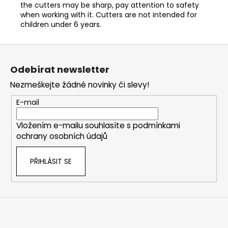
the cutters may be sharp, pay attention to safety
when working with it. Cutters are not intended for
children under 6 years.
Z
á
Odebírat newsletter
p
Nezmeškejte žádné novinky či slevy!
a
t
E-mail
í
Vložením e-mailu souhlasíte s
podmínkami
ochrany osobních údajů
PŘIHLÁSIT SE