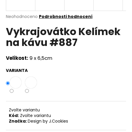
a
j
Průměrné
Neohodnoceno
Podrobnosti hodnocení
í
hodnocení
Vykrajovátko Kelímek
produktu
t
je
?
na kávu #887
0,0
z
5
hvězdiček.
Velikost:
9 x 6,5cm
HLEDAT
VARIANTA
D
o
p
Zvolte variantu
o
Kód:
Zvolte variantu
r
Značka:
Design by J.Cookies
u