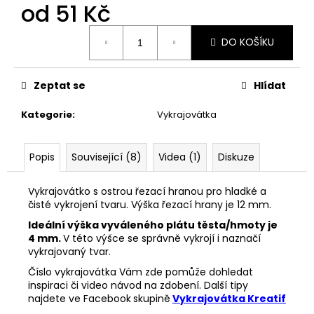
č
od
51 Kč
u
j
Měrná
DO KOŠÍKU
cena:
e
m
e
Zeptat se
Hlídat
Kategorie
:
Vykrajovátka
33001
ZDOBÍCÍ
SÁČEK
Popis
Související (8)
Videa (1)
Diskuze
5
Kč
Vykrajovátko s ostrou řezací hranou pro hladké a
čisté vykrojení tvaru. Výška řezací hrany je 12 mm.
Ideální výška vyváleného plátu těsta/hmoty je
4 mm.
V této výšce se správně vykrojí i naznačí
vykrajovaný tvar.
Číslo vykrajovátka Vám zde pomůže dohledat
inspiraci či video návod na zdobení. Další tipy
najdete ve Facebook
skupině
Vykrajovátka Kreatif