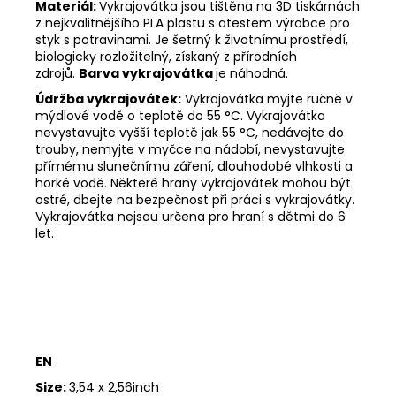
Materiál:
Vykrajovátka jsou tištěna na 3D tiskárnách
z nejkvalitnějšího PLA plastu s atestem výrobce pro
styk s potravinami. Je šetrný k životnímu prostředí,
biologicky rozložitelný, získaný z přírodních
zdrojů.
Barva vykrajovátka
je náhodná.
Údržba vykrajovátek:
Vykrajovátka myjte ručně v
mýdlové vodě o teplotě do 55
°C. Vykrajovátka
nevystavujte vyšší teplotě jak 55
°C, nedávejte do
trouby, nemyjte v myčce na nádobí, nevystavujte
přímému slunečnímu záření, dlouhodobé vlhkosti a
horké vodě. Některé hrany vykrajovátek mohou být
ostré, dbejte na bezpečnost při práci s vykrajovátky.
Vykrajovátka nejsou určena pro hraní s dětmi do 6
let.
EN
Size:
3,54 x 2,56inch