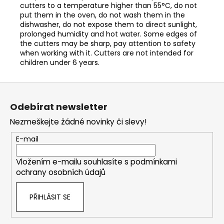
cutters to a temperature higher than 55°C, do not
put them in the oven, do not wash them in the
dishwasher, do not expose them to direct sunlight,
prolonged humidity and hot water. Some edges of
the cutters may be sharp, pay attention to safety
when working with it. Cutters are not intended for
children under 6 years.
Z
á
Odebírat newsletter
p
Nezmeškejte žádné novinky či slevy!
a
t
E-mail
í
Vložením e-mailu souhlasíte s
podmínkami
ochrany osobních údajů
PŘIHLÁSIT SE