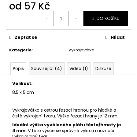
č
od
57 Kč
u
j
Měrná
DO KOŠÍKU
cena:
e
m
e
Zeptat se
Hlídat
Kategorie
:
Vykrajovátka
VYKRAJOVÁTKA
CHRISTMAS
JOY
#423
Popis
Související (4)
Videa (1)
Diskuze
49
Kč
Velikost:
8,5 x 5 cm
Vykrajovátko s ostrou řezací hranou pro hladké a
čisté vykrojení tvaru.
Výška řezací hrany je 12 mm.
Ideální výška vyváleného plátu těsta/hmoty je
4 mm.
V této výšce se správně vykrojí i naznačí
vykrajovaný tvar.