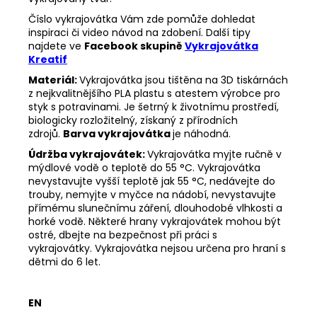
Číslo vykrajovátka Vám zde pomůže dohledat
inspiraci či video návod na zdobení. Další tipy
najdete ve
Facebook skupině
Vykrajovátka
Kreatif
Materiál:
Vykrajovátka jsou tištěna na 3D tiskárnách
z nejkvalitnějšího PLA plastu s atestem výrobce pro
styk s potravinami. Je šetrný k životnímu prostředí,
biologicky rozložitelný, získaný z přírodních
zdrojů.
Barva vykrajovátka
je náhodná.
Údržba vykrajovátek:
Vykrajovátka myjte ručně v
mýdlové vodě o teplotě do 55 °C.
Vykrajovátka
nevystavujte vyšší teplotě jak 55 °C, nedávejte do
trouby, nemyjte v myčce na nádobí, nevystavujte
přímému slunečnímu záření, dlouhodobé vlhkosti a
horké vodě.
Některé hrany vykrajovátek mohou být
ostré, dbejte na bezpečnost při práci s
vykrajovátky.
Vykrajovátka nejsou určena pro hraní s
dětmi do 6 let.
EN