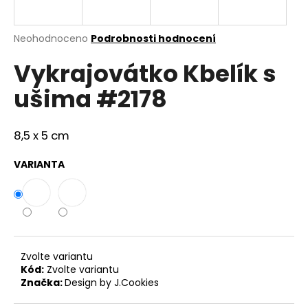
a
j
Průměrné
Neohodnoceno
Podrobnosti hodnocení
í
hodnocení
Vykrajovátko Kbelík s
produktu
t
je
?
ušima #2178
0,0
z
5
hvězdiček.
8,5 x 5 cm
HLEDAT
VARIANTA
D
o
p
Zvolte variantu
o
Kód:
Zvolte variantu
r
Značka:
Design by J.Cookies
u