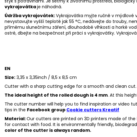
styk s potravinami. Je šetrný k životnímu prostředí, biologicky 
vykrajovátka
je náhodná.
Údržba vykrajovátek:
Vykrajovátka myjte ručně v mýdlové v
nevystavujte vyšší teplotě jak 55
°C, nedávejte do trouby, ne
přímému slunečnímu záření, dlouhodobé vlhkosti a horké vod
ostré, dbejte na bezpečnost při práci s vykrajovátky. Vykrajová
EN
Size:
3,35 x 3,35inch / 8,5 x 8,5 cm
Cutter with a sharp cutting edge for a smooth and clean cut.
The ideal height of the rolled dough is 4 mm
. At this heig
The cutter number will help you to find inspiration or video t
tips in the
Facebook group
Cookie cutters Kreatif
Material:
Our cutters are printed on 3D printers made of the h
for contact with food. It is environmentally friendly, biodegr
color of the cutter is always random.