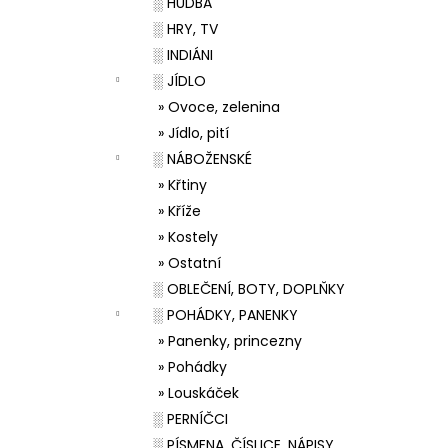
░ HUDBA
░ HRY, TV
░ INDIÁNI
░ JÍDLO
» Ovoce, zelenina
» Jídlo, pití
░ NÁBOŽENSKÉ
» Křtiny
» Kříže
» Kostely
» Ostatní
░ OBLEČENÍ, BOTY, DOPLŇKY
░ POHÁDKY, PANENKY
» Panenky, princezny
» Pohádky
» Louskáček
░ PERNÍČCI
░ PÍSMENA, ČÍSLICE, NÁPISY