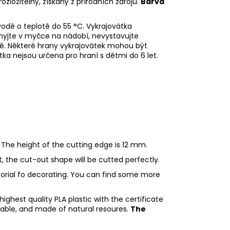
rozložitelný, získaný z přírodních zdrojů.
Barva
odě o teplotě do 55
°C. Vykrajovátka
myjte v myčce na nádobí, nevystavujte
ě. Některé hrany vykrajovátek mohou být
tka nejsou určena pro hraní s dětmi do 6 let.
 The height of the cutting edge is 12 mm.
ht, the cut-out shape will be cutted perfectly.
utorial fo decorating. You can find some more
ighest quality PLA plastic with the certificate
adable, and made of natural resoures.
The