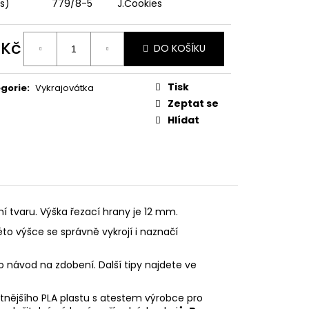
PODZIMNÍ KOLEKCE
ks)
779/8-5
J.Cookies
 Kč
DO KOŠÍKU
ná
:
Tisk
gorie
:
Vykrajovátka
Zeptat se
Hlídat
ní tvaru. Výška řezací hrany je 12 mm.
éto výšce se správně vykrojí i naznačí
o návod na zdobení. Další tipy najdete ve
litnějšího PLA plastu s atestem výrobce pro