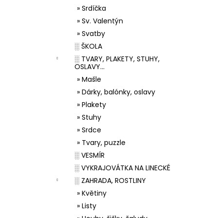
» Srdíčka
» Sv. Valentýn
» Svatby
░ ŠKOLA
░ TVARY, PLAKETY, STUHY,
OSLAVY...
» Mašle
» Dárky, balónky, oslavy
» Plakety
» Stuhy
» Srdce
» Tvary, puzzle
░ VESMÍR
░ VYKRAJOVÁTKA NA LINECKÉ
░ ZAHRADA, ROSTLINY
» Květiny
» Listy