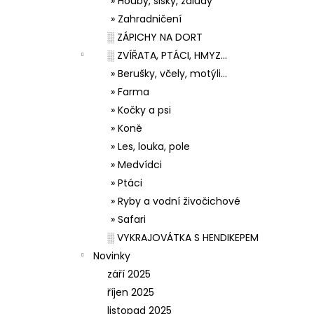
» Houby, šišky, žaludy
» Zahradničení
░ ZÁPICHY NA DORT
░ ZVÍŘATA, PTÁCI, HMYZ...
» Berušky, včely, motýli...
» Farma
» Kočky a psi
» Koně
» Les, louka, pole
» Medvídci
» Ptáci
» Ryby a vodní živočichové
» Safari
░ VYKRAJOVÁTKA S HENDIKEPEM
Novinky
září 2025
říjen 2025
listopad 2025