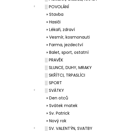
░ POVOLÁNÍ
» Stavba
» Hasiči
» Lékaři, zdraví
» Vesmír, kosmonauti
» Farma, jezdectví
» Balet, sport, ostatní
░ PRAVĚK
░ SLUNCE, DUHY, MRAKY
░ SKŘÍTCI, TRPASLÍCI
░ SPORT
░ SVÁTKY
» Den otců
» Svátek matek
» Sv. Patrick
» Nový rok
░ SV. VALENTÝN, SVATBY