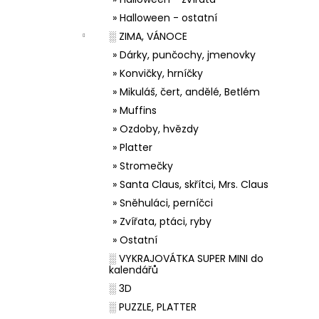
» Halloween - ostatní
░ ZIMA, VÁNOCE
» Dárky, punčochy, jmenovky
» Konvičky, hrníčky
» Mikuláš, čert, andělé, Betlém
» Muffins
» Ozdoby, hvězdy
» Platter
» Stromečky
» Santa Claus, skřítci, Mrs. Claus
» Sněhuláci, perníčci
» Zvířata, ptáci, ryby
» Ostatní
░ VYKRAJOVÁTKA SUPER MINI do
kalendářů
░ 3D
░ PUZZLE, PLATTER