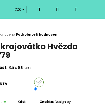
Hledat
Přihlášení
Nákupní
prodej
Kurzy
Odkazy
O vykrajovátkách
CZK
košík
rné
odnoceno
Podrobnosti hodnocení
cení
krajovátko Hvězda
ktu
79
ček.
ost:
8,5 x 8,5 cm
ANTA
Následující
adem
Kód:
Značka:
Design by