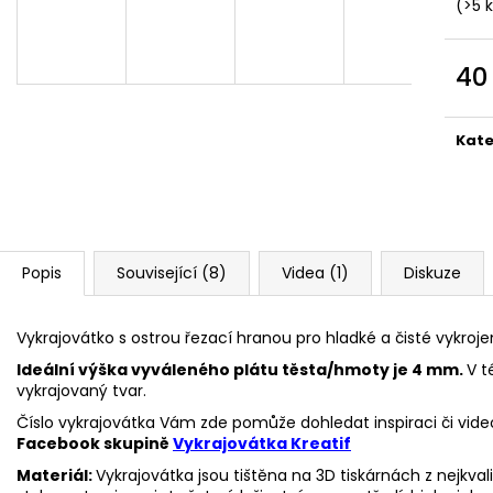
VYKRAJOVÁTKA CHRISTMAS JOY #423
VYKRAJOVÁTKA 
(>5 
#1584
49 Kč
39 Kč
40
Měr
cena
Kate
Popis
Související (8)
Videa (1)
Diskuze
Vykrajovátko s ostrou řezací hranou pro hladké a čisté vykroje
Ideální výška vyváleného plátu těsta/hmoty je 4 mm.
V t
vykrajovaný tvar.
Číslo vykrajovátka Vám zde pomůže dohledat inspiraci či vide
Facebook skupině
Vykrajovátka Kreatif
Materiál:
Vykrajovátka jsou tištěna na 3D tiskárnách z nejkva