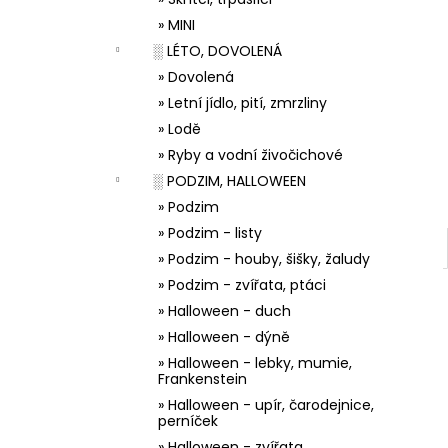
33001 ZDOBÍCÍ SÁČEK
l
» MINI
5 Kč
░ LÉTO, DOVOLENÁ
» Dovolená
» Letní jídlo, pití, zmrzliny
» Lodě
» Ryby a vodní živočichové
░ PODZIM, HALLOWEEN
» Podzim
» Podzim - listy
» Podzim - houby, šišky, žaludy
» Podzim - zvířata, ptáci
» Halloween - duch
» Halloween - dýně
» Halloween - lebky, mumie,
Frankenstein
» Halloween - upír, čarodejnice,
perníček
» Halloween - zvířata