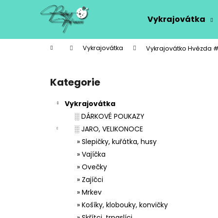
K
Přejít
na
o
Vykrajovátka
obsah
Zpět
Zpět
š
do
do
í
Domů
Vykrajovátka
Vykrajovátko Hvězda 
k
obchodu
obchodu
P
o
Kategorie
Přeskočit
s
kategorie
t
Vykrajovátka
r
░ DÁRKOVÉ POUKAZY
a
░ JARO, VELIKONOCE
n
» Slepičky, kuřátka, husy
n
» Vajíčka
í
» Ovečky
p
» Zajíčci
a
» Mrkev
n
» Košíky, klobouky, konvičky
e
» Skřítci, trpaslíci