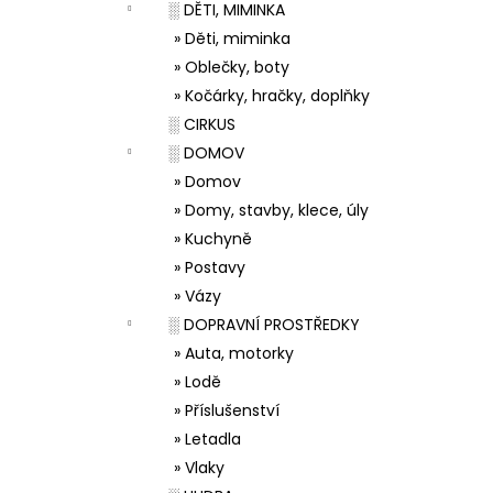
░ DĚTI, MIMINKA
» Děti, miminka
» Oblečky, boty
» Kočárky, hračky, doplňky
░ CIRKUS
░ DOMOV
» Domov
» Domy, stavby, klece, úly
» Kuchyně
» Postavy
» Vázy
░ DOPRAVNÍ PROSTŘEDKY
» Auta, motorky
» Lodě
» Příslušenství
» Letadla
» Vlaky