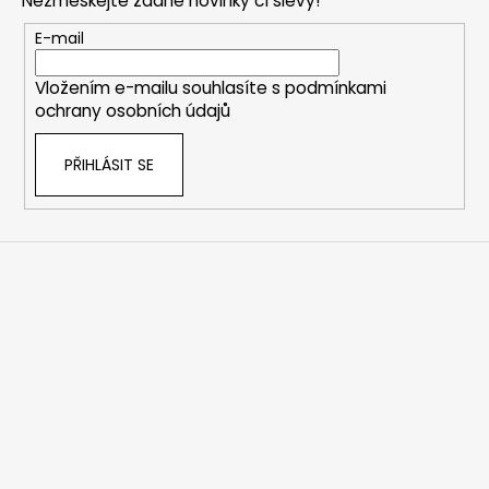
Nezmeškejte žádné novinky či slevy!
a
t
E-mail
í
Vložením e-mailu souhlasíte s
podmínkami
ochrany osobních údajů
PŘIHLÁSIT SE