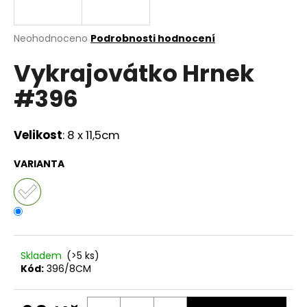
a
j
Průměrné
Neohodnoceno
Podrobnosti hodnocení
í
hodnocení
Vykrajovátko Hrnek
produktu
t
je
?
#396
0,0
z
5
hvězdiček.
Velikost
: 8 x 11,5cm
HLEDAT
VARIANTA
D
o
p
Skladem
(>5 ks)
o
Kód:
396/8CM
r
u