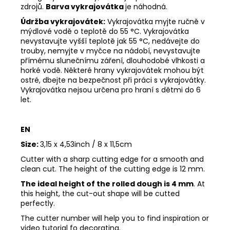
zdrojů.
Barva vykrajovátka
je náhodná.
Údržba vykrajovátek:
Vykrajovátka myjte ručně v
mýdlové vodě o teplotě do 55
°C. Vykrajovátka
nevystavujte vyšší teplotě jak 55
°C, nedávejte do
trouby, nemyjte v myčce na nádobí, nevystavujte
přímému slunečnímu záření, dlouhodobé vlhkosti a
horké vodě. Některé hrany vykrajovátek mohou být
ostré, dbejte na bezpečnost při práci s vykrajovátky.
Vykrajovátka nejsou určena pro hraní s dětmi do 6
let.
EN
Size:
3,15 x 4,53inch / 8 x 11,5cm
Cutter with a sharp cutting edge for a smooth and
clean cut. The height of the cutting edge is 12 mm.
The ideal height of the rolled dough is 4 mm
. At
this height, the cut-out shape will be cutted
perfectly.
The cutter number will help you to find inspiration or
video tutorial fo decorating.