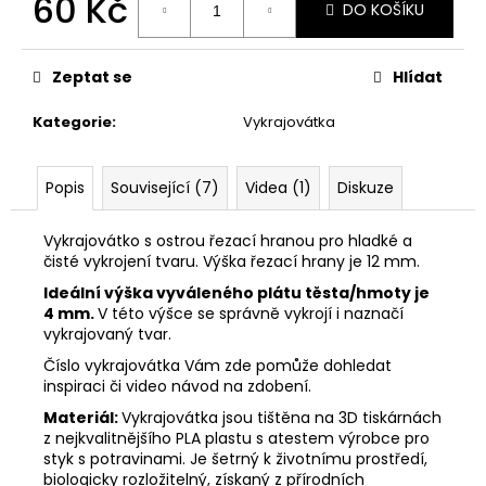
60 Kč
č
DO KOŠÍKU
u
Měrná
j
cena:
e
Zeptat se
Hlídat
m
e
Kategorie
:
Vykrajovátka
VYKRAJOVÁTKA
Popis
Související (7)
Videa (1)
Diskuze
PODZIMNÍ
KOLEKCE
#1584
Vykrajovátko s ostrou řezací hranou pro hladké a
čisté vykrojení tvaru. Výška řezací hrany je 12 mm.
39
Kč
Ideální výška vyváleného plátu těsta/hmoty je
4 mm.
V této výšce se správně vykrojí i naznačí
vykrajovaný tvar.
Číslo vykrajovátka Vám zde pomůže dohledat
inspiraci či video návod na zdobení.
Materiál:
Vykrajovátka jsou tištěna na 3D tiskárnách
z nejkvalitnějšího PLA plastu s atestem výrobce pro
styk s potravinami. Je šetrný k životnímu prostředí,
biologicky rozložitelný, získaný z přírodních