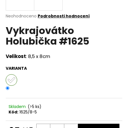
a
j
Průměrné
Neohodnoceno
Podrobnosti hodnocení
í
hodnocení
Vykrajovátko
produktu
t
je
?
Holubička #1625
0,0
z
5
hvězdiček.
Velikost
: 8,5 x 8cm
HLEDAT
VARIANTA
D
o
p
Skladem
(>5 ks)
o
Kód:
1625/8-5
r
u