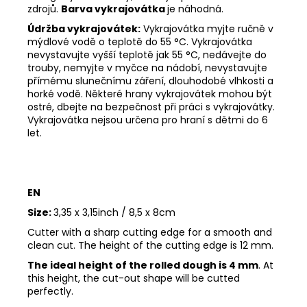
zdrojů.
Barva vykrajovátka
je náhodná.
Údržba vykrajovátek:
Vykrajovátka myjte ručně v
mýdlové vodě o teplotě do 55
°C. Vykrajovátka
nevystavujte vyšší teplotě jak 55
°C, nedávejte do
trouby, nemyjte v myčce na nádobí, nevystavujte
přímému slunečnímu záření, dlouhodobé vlhkosti a
horké vodě. Některé hrany vykrajovátek mohou být
ostré, dbejte na bezpečnost při práci s vykrajovátky.
Vykrajovátka nejsou určena pro hraní s dětmi do 6
let.
EN
Size:
3,35 x 3,15inch / 8,5 x 8cm
Cutter with a sharp cutting edge for a smooth and
clean cut. The height of the cutting edge is 12 mm.
The ideal height of the rolled dough is 4 mm
. At
this height, the cut-out shape will be cutted
perfectly.