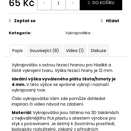
65 Kč
č
DO KOŠÍKU
u
Měrná
j
cena:
e
Zeptat se
Hlídat
m
e
Kategorie
:
Vykrajovátka
VYKRAJOVÁTKA
Popis
Související (8)
Videa (1)
Diskuze
ZAJÍČCI
#1515
Vykrajovátko s ostrou řezací hranou pro hladké a
49
čisté vykrojení tvaru. Výška řezací hrany je 12 mm.
Kč
Ideální výška vyváleného plátu těsta/hmoty je
4 mm.
V této výšce se správně vykrojí i naznačí
vykrajovaný tvar.
Číslo vykrajovátka Vám zde pomůže dohledat
inspiraci či video návod na zdobení.
Materiál:
Vykrajovátka jsou tištěna na 3D tiskárnách
z nejkvalitnějšího PLA plastu s atestem výrobce pro
styk s potravinami. Je šetrný k životnímu prostředí,
biologicky rozložitelný, získaný z přírodních