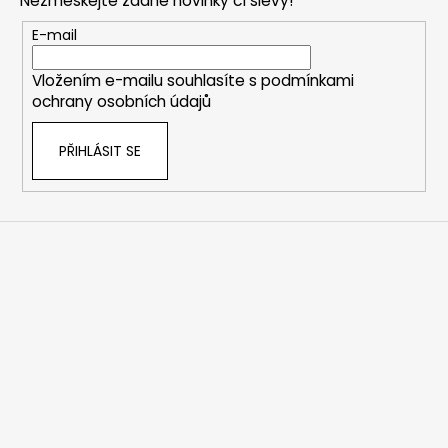
Nezmeškejte žádné novinky či slevy!
a
t
E-mail
í
Vložením e-mailu souhlasíte s
podmínkami
ochrany osobních údajů
PŘIHLÁSIT SE