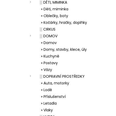
░ DĚTI, MIMINKA
» Děti, miminka
» Oblečky, boty
» Kočárky, hračky, doplňky
░ CIRKUS
░ DOMOV
» Domov
» Domy, stavby, klece, úly
» Kuchyně
» Postavy
» Vázy
░ DOPRAVNÍ PROSTŘEDKY
» Auta, motorky
» Lodě
» Příslušenství
» Letadla
» Vlaky