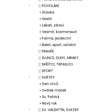
░ POVOLÁNÍ
» Stavba
» Hasiči
» Lékaři, zdraví
» Vesmír, kosmonauti
» Farma, jezdectví
» Balet, sport, ostatní
░ PRAVĚK
░ SLUNCE, DUHY, MRAKY
░ SKŘÍTCI, TRPASLÍCI
░ SPORT
░ SVÁTKY
» Den otců
» Svátek matek
» Sv. Patrick
» Nový rok
░ SV. VALENTÝN, SVATBY