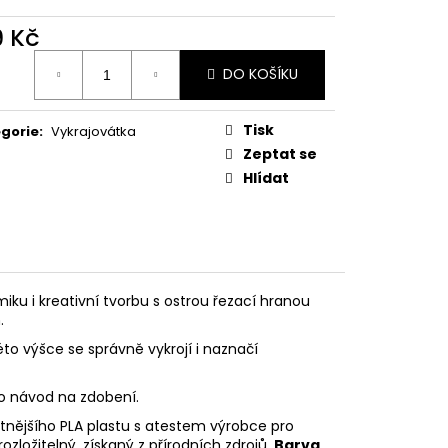
PODZIMNÍ KOLEKCE
9 Kč
ná
DO KOŠÍKU
:
Tisk
gorie
:
Vykrajovátka
Zeptat se
Hlídat
iku i kreativní tvorbu s ostrou řezací hranou
.
éto výšce se správně vykrojí i naznačí
eo návod na zdobení.
litnějšího PLA plastu s atestem výrobce pro
rozložitelný, získaný z přírodních zdrojů.
Barva