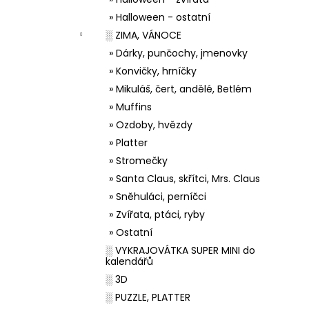
» Halloween - ostatní
░ ZIMA, VÁNOCE
» Dárky, punčochy, jmenovky
» Konvičky, hrníčky
» Mikuláš, čert, andělé, Betlém
» Muffins
» Ozdoby, hvězdy
» Platter
» Stromečky
» Santa Claus, skřítci, Mrs. Claus
» Sněhuláci, perníčci
» Zvířata, ptáci, ryby
» Ostatní
░ VYKRAJOVÁTKA SUPER MINI do
kalendářů
░ 3D
░ PUZZLE, PLATTER