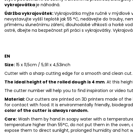
vykrajovátka
je náhodná.
Údržba vykrajovátek:
Vykrajovátka myjte ručně v mýdlové v
nevystavujte vyšší teplotě jak 55
°C, nedávejte do trouby, ne
přímému slunečnímu záření, dlouhodobé vlhkosti a horké vod
ostré, dbejte na bezpečnost při práci s vykrajovátky. Vykrajová
EN
Size:
15 x 11,5cm / 5,91 x 4,53inch
Cutter with a sharp cutting edge for a smooth and clean cut.
The ideal height of the rolled dough is 4 mm
. At this heig
The cutter number will help you to find inspiration or video tu
Material:
Our cutters are printed on 3D printers made of the h
for contact with food. It is environmentally friendly, biodegr
color of the cutter is always random.
Care:
Wash them by hand in soapy water with a temperature 
temperature higher than 55°C, do not put them in the oven, 
expose them to direct sunlight, prolonged humidity and hot 