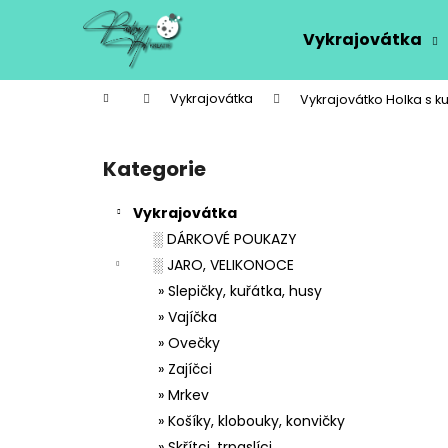
K
Přejít
na
o
Vykrajovátka
obsah
Zpět
Zpět
š
do
do
í
Domů
Vykrajovátka
Vykrajovátko Holka s k
k
obchodu
obchodu
P
o
Kategorie
Přeskočit
s
kategorie
t
Vykrajovátka
r
░ DÁRKOVÉ POUKAZY
a
░ JARO, VELIKONOCE
n
» Slepičky, kuřátka, husy
n
» Vajíčka
í
» Ovečky
p
» Zajíčci
a
» Mrkev
n
» Košíky, klobouky, konvičky
e
» Skřítci, trpaslíci