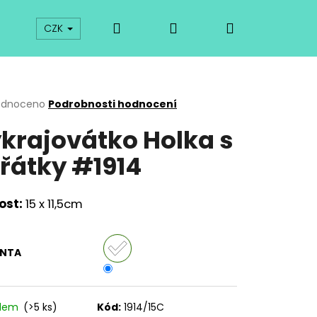
Hledat
Přihlášení
Nákupní
prodej
Kurzy
Odkazy
O vykrajovátkách
CZK
košík
rné
odnoceno
Podrobnosti hodnocení
cení
krajovátko Holka s
ktu
řátky #1914
ček.
kost:
15 x 11,5cm
ANTA
Následující
adem
(>5 ks)
Kód:
1914/15C