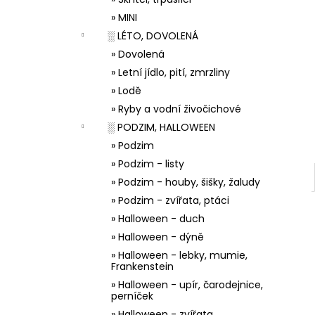
33001 ZDOBÍCÍ SÁČEK
l
» MINI
5 Kč
░ LÉTO, DOVOLENÁ
» Dovolená
» Letní jídlo, pití, zmrzliny
» Lodě
» Ryby a vodní živočichové
░ PODZIM, HALLOWEEN
» Podzim
» Podzim - listy
» Podzim - houby, šišky, žaludy
» Podzim - zvířata, ptáci
» Halloween - duch
» Halloween - dýně
» Halloween - lebky, mumie,
Frankenstein
» Halloween - upír, čarodejnice,
perníček
» Halloween - zvířata