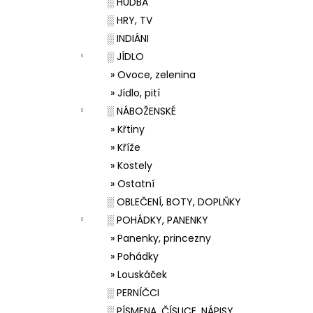
░ HUDBA
░ HRY, TV
░ INDIÁNI
░ JÍDLO
» Ovoce, zelenina
» Jídlo, pití
░ NÁBOŽENSKÉ
» Křtiny
» Kříže
» Kostely
» Ostatní
░ OBLEČENÍ, BOTY, DOPLŇKY
░ POHÁDKY, PANENKY
» Panenky, princezny
» Pohádky
» Louskáček
░ PERNÍČCI
░ PÍSMENA, ČÍSLICE, NÁPISY