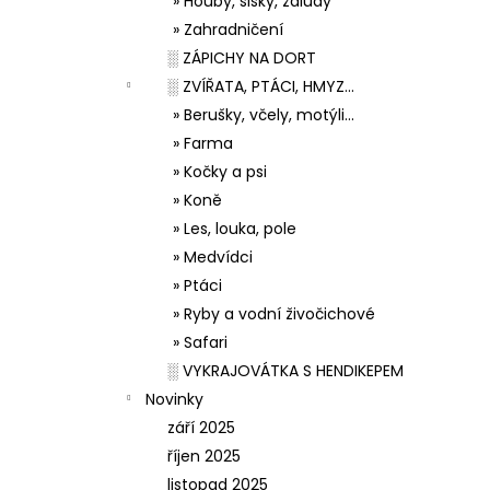
» Houby, šišky, žaludy
» Zahradničení
░ ZÁPICHY NA DORT
░ ZVÍŘATA, PTÁCI, HMYZ...
» Berušky, včely, motýli...
» Farma
» Kočky a psi
» Koně
» Les, louka, pole
» Medvídci
» Ptáci
» Ryby a vodní živočichové
» Safari
░ VYKRAJOVÁTKA S HENDIKEPEM
Novinky
září 2025
říjen 2025
listopad 2025