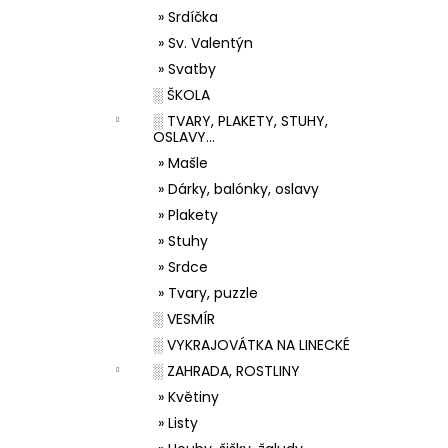
» Srdíčka
» Sv. Valentýn
» Svatby
░ ŠKOLA
░ TVARY, PLAKETY, STUHY,
OSLAVY...
» Mašle
» Dárky, balónky, oslavy
» Plakety
» Stuhy
» Srdce
» Tvary, puzzle
░ VESMÍR
░ VYKRAJOVÁTKA NA LINECKÉ
░ ZAHRADA, ROSTLINY
» Květiny
» Listy