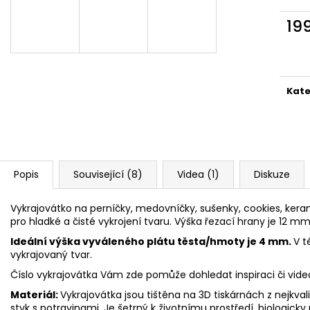
VYKRAJOVÁTKA CHRISTMAS JOY #423
VYKRAJOVÁTKA 
#1584
49 Kč
19
39 Kč
Měr
cena
Kate
Popis
Související (8)
Videa (1)
Diskuze
Vykrajovátko na perníčky, medovníčky, sušenky, cookies, keram
pro hladké a čisté vykrojení tvaru. Výška řezací hrany je 12 mm
Ideální výška vyváleného plátu těsta/hmoty je 4 mm.
V t
vykrajovaný tvar.
Číslo vykrajovátka Vám zde pomůže dohledat inspiraci či vid
Materiál:
Vykrajovátka jsou tištěna na 3D tiskárnách z nejkva
styk s potravinami. Je šetrný k životnímu prostředí, biologicky 