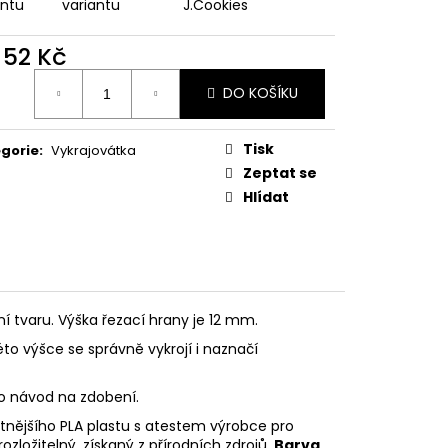
PODZIMNÍ KOLEKCE
antu
variantu
J.Cookies
d
52 Kč
ná
DO KOŠÍKU
:
Tisk
gorie
:
Vykrajovátka
Zeptat se
Hlídat
ní tvaru. Výška řezací hrany je 12 mm.
éto výšce se správně vykrojí i naznačí
eo návod na zdobení.
litnějšího PLA plastu s atestem výrobce pro
rozložitelný, získaný z přírodních zdrojů.
Barva