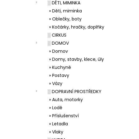
░ DĚTI, MIMINKA
» Děti, miminka
» Oblečky, boty
» Kočárky, hračky, doplňky
░ CIRKUS
░ DOMOV
» Domov
» Domy, stavby, klece, úly
» Kuchyně
» Postavy
» Vázy
░ DOPRAVNÍ PROSTŘEDKY
» Auta, motorky
» Lodě
» Příslušenství
» Letadla
» Vlaky