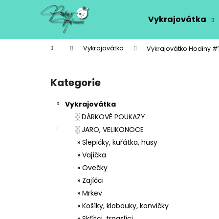
K
Přejít
na
o
Vykrajovátka
obsah
Zpět
Zpět
š
do
do
í
Domů
Vykrajovátka
Vykrajovátko Hodiny #
k
obchodu
obchodu
P
o
Kategorie
Přeskočit
s
kategorie
t
Vykrajovátka
r
░ DÁRKOVÉ POUKAZY
a
░ JARO, VELIKONOCE
n
» Slepičky, kuřátka, husy
n
» Vajíčka
í
» Ovečky
p
» Zajíčci
a
» Mrkev
n
» Košíky, klobouky, konvičky
e
» Skřítci, trpaslíci