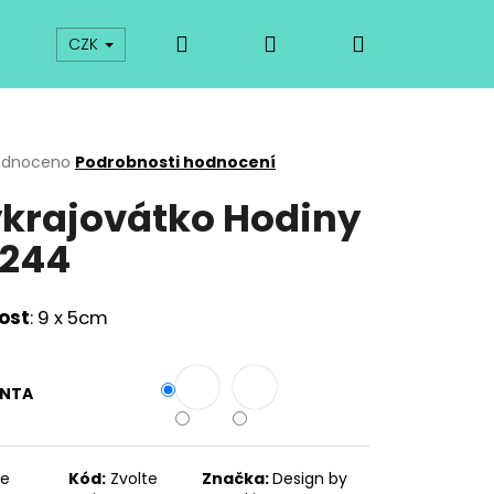
Hledat
Přihlášení
Nákupní
prodej
Kurzy
Odkazy
O vykrajovátkách
CZK
košík
rné
odnoceno
Podrobnosti hodnocení
cení
krajovátko Hodiny
ktu
244
ček.
kost
: 9 x 5cm
ANTA
Následující
te
Kód:
Zvolte
Značka:
Design by