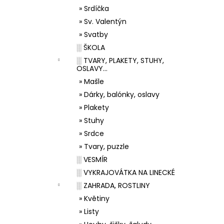
» Srdíčka
» Sv. Valentýn
» Svatby
░ ŠKOLA
░ TVARY, PLAKETY, STUHY,
OSLAVY...
» Mašle
» Dárky, balónky, oslavy
» Plakety
» Stuhy
» Srdce
» Tvary, puzzle
░ VESMÍR
░ VYKRAJOVÁTKA NA LINECKÉ
░ ZAHRADA, ROSTLINY
» Květiny
» Listy