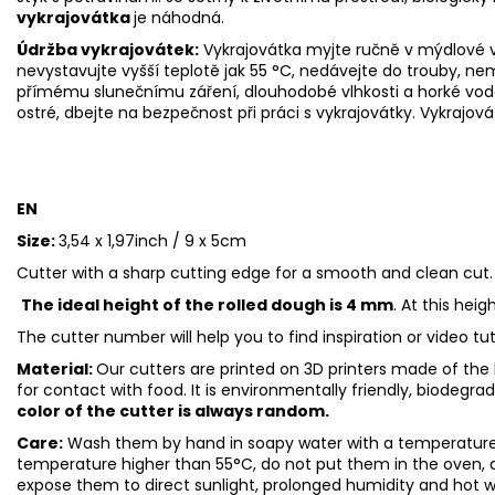
vykrajovátka
je náhodná.
Údržba vykrajovátek:
Vykrajovátka myjte ručně v mýdlové v
nevystavujte vyšší teplotě jak 55
°C, nedávejte do trouby, ne
přímému slunečnímu záření, dlouhodobé vlhkosti a horké vod
ostré, dbejte na bezpečnost při práci s vykrajovátky. Vykrajová
EN
Size:
3,54 x 1,97inch / 9 x 5cm
Cutter with a sharp cutting edge for a smooth and clean cut.
The ideal height of the rolled dough is 4 mm
. At this hei
The cutter number will help you to find inspiration or video tu
Material:
Our cutters are printed on 3D printers made of the h
for contact with food. It is environmentally friendly, biodegr
color of the cutter is always random.
Care:
Wash them by hand in soapy water with a temperature 
temperature higher than 55°C, do not put them in the oven, 
expose them to direct sunlight, prolonged humidity and hot 