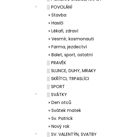
░ POVOLÁNÍ
» Stavba
» Hasiči
» Lékaři, zdraví
» Vesmír, kosmonauti
» Farma, jezdectví
» Balet, sport, ostatní
░ PRAVĚK
░ SLUNCE, DUHY, MRAKY
░ SKŘÍTCI, TRPASLÍCI
░ SPORT
░ SVÁTKY
» Den otců
» Svátek matek
» Sv. Patrick
» Nový rok
░ SV. VALENTÝN, SVATBY