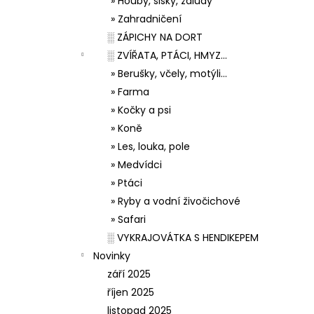
» Houby, šišky, žaludy
» Zahradničení
░ ZÁPICHY NA DORT
░ ZVÍŘATA, PTÁCI, HMYZ...
» Berušky, včely, motýli...
» Farma
» Kočky a psi
» Koně
» Les, louka, pole
» Medvídci
» Ptáci
» Ryby a vodní živočichové
» Safari
░ VYKRAJOVÁTKA S HENDIKEPEM
Novinky
září 2025
říjen 2025
listopad 2025