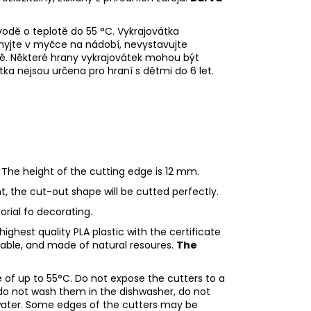
odě o teplotě do 55
°C. Vykrajovátka
myjte v myčce na nádobí, nevystavujte
ě. Některé hrany vykrajovátek mohou být
tka nejsou určena pro hraní s dětmi do 6 let.
 The height of the cutting edge is 12 mm.
ght, the cut-out shape will be cutted perfectly.
torial fo decorating.
ighest quality PLA plastic with the certificate
adable, and made of natural resoures.
The
of up to 55°C. Do not expose the cutters to a
do not wash them in the dishwasher, do not
water. Some edges of the cutters may be