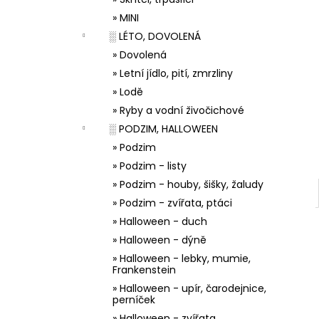
33001 ZDOBÍCÍ SÁČEK
l
» MINI
5 Kč
░ LÉTO, DOVOLENÁ
» Dovolená
» Letní jídlo, pití, zmrzliny
» Lodě
» Ryby a vodní živočichové
░ PODZIM, HALLOWEEN
» Podzim
» Podzim - listy
» Podzim - houby, šišky, žaludy
» Podzim - zvířata, ptáci
» Halloween - duch
» Halloween - dýně
» Halloween - lebky, mumie,
Frankenstein
» Halloween - upír, čarodejnice,
perníček
» Halloween - zvířata