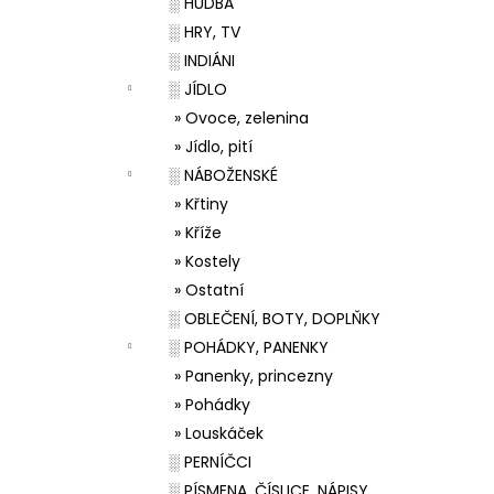
░ HUDBA
░ HRY, TV
░ INDIÁNI
░ JÍDLO
» Ovoce, zelenina
» Jídlo, pití
░ NÁBOŽENSKÉ
» Křtiny
» Kříže
» Kostely
» Ostatní
░ OBLEČENÍ, BOTY, DOPLŇKY
░ POHÁDKY, PANENKY
» Panenky, princezny
» Pohádky
» Louskáček
░ PERNÍČCI
░ PÍSMENA, ČÍSLICE, NÁPISY