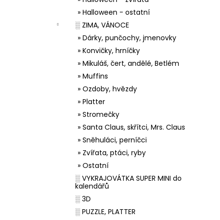
» Halloween - ostatní
░ ZIMA, VÁNOCE
» Dárky, punčochy, jmenovky
» Konvičky, hrníčky
» Mikuláš, čert, andělé, Betlém
» Muffins
» Ozdoby, hvězdy
» Platter
» Stromečky
» Santa Claus, skřítci, Mrs. Claus
» Sněhuláci, perníčci
» Zvířata, ptáci, ryby
» Ostatní
░ VYKRAJOVÁTKA SUPER MINI do
kalendářů
░ 3D
░ PUZZLE, PLATTER