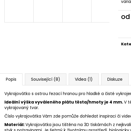
VYKRAJOVÁTKA CHRISTMAS JOY #423
VYKRAJOVÁTKA 
vari
#1584
49 Kč
39 Kč
o
Měr
cena
Kate
Popis
Související (8)
Videa (1)
Diskuze
Vykrajovátko s ostrou řezací hranou pro hladké a čisté vykroje
Ideální výška vyváleného plátu těsta/hmoty je 4 mm.
V t
vykrajovaný tvar.
Číslo vykrajovátka Vám zde pomůže dohledat inspiraci či vid
Materiál:
Vykrajovátka jsou tištěna na 3D tiskárnách z nejkva
styk s potravinami. Je šetrný k životnímu prostředí, biologicky 