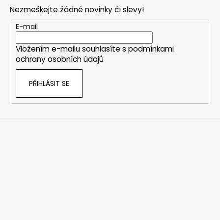
p
Nezmeškejte žádné novinky či slevy!
a
t
E-mail
í
Vložením e-mailu souhlasíte s
podmínkami
ochrany osobních údajů
PŘIHLÁSIT SE