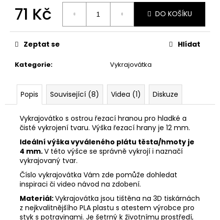
č
71 Kč
u
DO KOŠÍKU
j
Měrná
e
cena:
m
Zeptat se
Hlídat
e
Kategorie
:
Vykrajovátka
VYKRAJOVÁTKA
VELIKONOČNÍ
Popis
Související (8)
Videa (1)
Diskuze
ZVÍŘÁTKA
#1988
Vykrajovátko s ostrou řezací hranou pro hladké a
25
čisté vykrojení tvaru. Výška řezací hrany je 12 mm.
Kč
Ideální výška vyváleného plátu těsta/hmoty je
4 mm.
V této výšce se správně vykrojí i naznačí
vykrajovaný tvar.
Číslo vykrajovátka Vám zde pomůže dohledat
inspiraci či video návod na zdobení.
Materiál:
Vykrajovátka jsou tištěna na 3D tiskárnách
z nejkvalitnějšího PLA plastu s atestem výrobce pro
styk s potravinami. Je šetrný k životnímu prostředí,