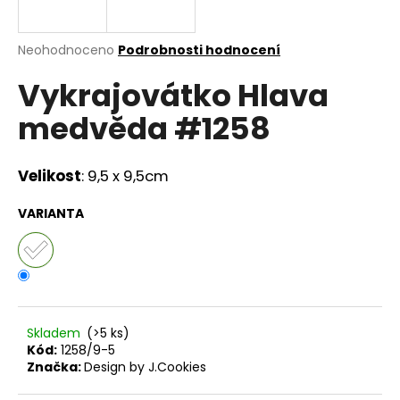
a
j
Průměrné
Neohodnoceno
Podrobnosti hodnocení
í
hodnocení
Vykrajovátko Hlava
produktu
t
je
?
medvěda #1258
0,0
z
5
hvězdiček.
Velikost
: 9,5 x 9,5cm
HLEDAT
VARIANTA
D
o
p
Skladem
(>5 ks)
o
Kód:
1258/9-5
r
Značka:
Design by J.Cookies
u