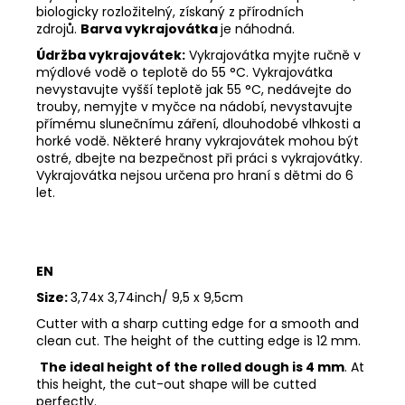
biologicky rozložitelný, získaný z přírodních
zdrojů.
Barva vykrajovátka
je náhodná.
Údržba vykrajovátek:
Vykrajovátka myjte ručně v
mýdlové vodě o teplotě do 55
°C. Vykrajovátka
nevystavujte vyšší teplotě jak 55
°C, nedávejte do
trouby, nemyjte v myčce na nádobí, nevystavujte
přímému slunečnímu záření, dlouhodobé vlhkosti a
horké vodě. Některé hrany vykrajovátek mohou být
ostré, dbejte na bezpečnost při práci s vykrajovátky.
Vykrajovátka nejsou určena pro hraní s dětmi do 6
let.
EN
Size:
3,74x 3,74inch/ 9,5 x 9,5cm
Cutter with a sharp cutting edge for a smooth and
clean cut. The height of the cutting edge is 12 mm.
The ideal height of the rolled dough is 4 mm
. At
this height, the cut-out shape will be cutted
perfectly.