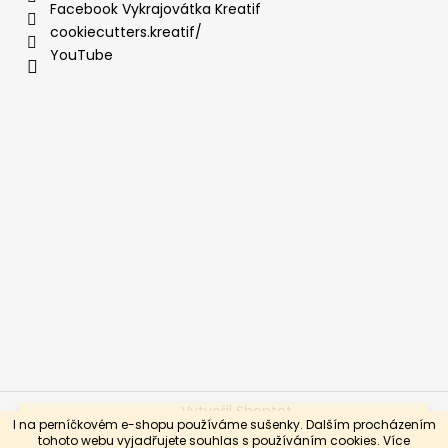
Facebook Vykrajovátka Kreatif
cookiecutters.kreatif/
YouTube
Vytvořil Shoptet
Vážení a milí, jedeme soutěžit na Cake International, takže
I na perníčkovém e-shopu používáme sušenky. Dalším procházením
od 24.10. do 3.11. bude eshop v režimu dovolená.
Copyright 2026
PastryArt KreatiF
. Všechna práva
tohoto webu vyjadřujete souhlas s používáním cookies. Více