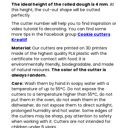
The ideal height of the rolled dough is 4 mm
. At
this height, the cut-out shape will be cutted
perfectly.
The cutter number will help you to find inspiration or
video tutorial fo decorating. You can find some
more tips in the
Facebook group
Cookie cutters
Kreatif
Material:
Our cutters are printed on 3D printers
made of the highest quality PLA plastic with the
certificate for contact with food. It is
environmentally friendly, biodegradable, and made
of natural resoures.
The color of the cutter is
always random.
Care:
Wash them by hand in soapy water with a
temperature of up to 55°C. Do not expose the
cutters to a temperature higher than 55°C, do not
put them in the oven, do not wash them in the
dishwasher, do not expose them to direct sunlight,
prolonged humidity and hot water. Some edges of
the cutters may be sharp, pay attention to safety
when working with it. Cutters are not intended for
children under 6 years.