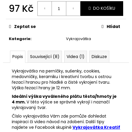
č
97 Kč
u
DO KOŠÍKU
j
Měrná
e
cena:
m
Zeptat se
Hlídat
e
Kategorie
:
Vykrajovátka
33001
ZDOBÍCÍ
Popis
Související (8)
Videa (1)
Diskuze
SÁČEK
5
Vykrajovátko na perníčky, sušenky, cookies,
Kč
medovníčky, keramiku i kreativní tvorbu s ostrou
řezací hranou pro hladké a čisté vykrojení tvaru.
Výška řezací hrany je 12 mm.
Ideální výška vyváleného plátu těsta/hmoty je
4 mm.
V této výšce se správně vykrojí i naznačí
vykrajovaný tvar.
Číslo vykrajovátka Vám zde pomůže dohledat
inspiraci či video návod na zdobení. Další tipy
najdete ve Facebook
skupině
Vykrajovátka Kreatif