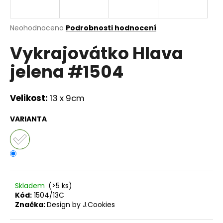
a
j
Průměrné
Neohodnoceno
Podrobnosti hodnocení
í
hodnocení
Vykrajovátko Hlava
produktu
t
je
?
jelena #1504
0,0
z
5
hvězdiček.
Velikost:
13 x 9cm
HLEDAT
VARIANTA
D
o
p
Skladem
(>5 ks)
o
Kód:
1504/13C
r
Značka:
Design by J.Cookies
u