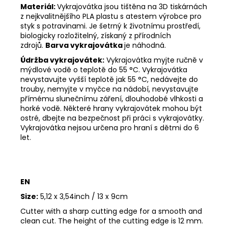
Materiál:
Vykrajovátka jsou tištěna na 3D tiskárnách
z nejkvalitnějšího PLA plastu s atestem výrobce pro
styk s potravinami. Je šetrný k životnímu prostředí,
biologicky rozložitelný, získaný z přírodních
zdrojů.
Barva vykrajovátka
je náhodná.
Údržba vykrajovátek:
Vykrajovátka myjte ručně v
mýdlové vodě o teplotě do 55
°C. Vykrajovátka
nevystavujte vyšší teplotě jak 55
°C, nedávejte do
trouby, nemyjte v myčce na nádobí, nevystavujte
přímému slunečnímu záření, dlouhodobé vlhkosti a
horké vodě. Některé hrany vykrajovátek mohou být
ostré, dbejte na bezpečnost při práci s vykrajovátky.
Vykrajovátka nejsou určena pro hraní s dětmi do 6
let.
EN
Size:
5,12 x 3,54inch / 13 x 9cm
Cutter with a sharp cutting edge for a smooth and
clean cut. The height of the cutting edge is 12 mm.