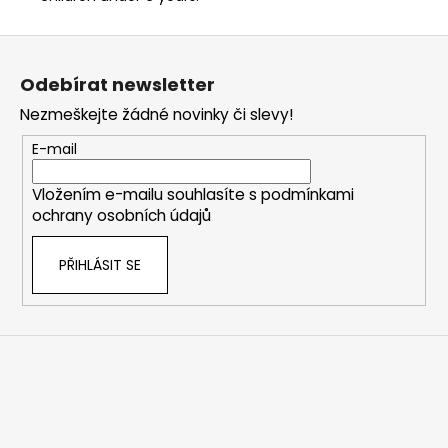
Z
á
Odebírat newsletter
p
Nezmeškejte žádné novinky či slevy!
a
t
E-mail
í
Vložením e-mailu souhlasíte s
podmínkami
ochrany osobních údajů
PŘIHLÁSIT SE