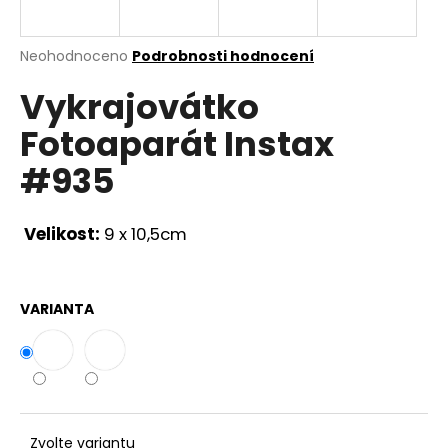
a
j
Průměrné
Neohodnoceno
Podrobnosti hodnocení
í
hodnocení
Vykrajovátko
produktu
t
je
?
Fotoaparát Instax
0,0
z
#935
5
hvězdiček.
Velikost:
9 x 10,5cm
HLEDAT
VARIANTA
D
o
p
o
r
u
Zvolte variantu