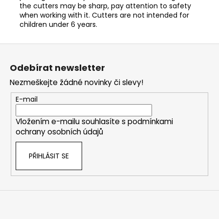
the cutters may be sharp, pay attention to safety
when working with it. Cutters are not intended for
children under 6 years.
Z
á
Odebírat newsletter
p
Nezmeškejte žádné novinky či slevy!
a
t
E-mail
í
Vložením e-mailu souhlasíte s
podmínkami
ochrany osobních údajů
PŘIHLÁSIT SE