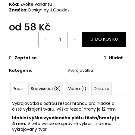
č
Kód:
Zvolte variantu
u
Značka:
Design by J.Cookies
j
e
od
58 Kč
m
e
Měrná
DO KOŠÍKU
cena:
VYKRAJOVÁTKA
ŠKOLA
Zeptat se
Hlídat
#860
37
Kategorie
:
Vykrajovátka
Kč
Popis
Související (8)
Videa (1)
Diskuze
Vykrajovátka s ostrou řezací hranou pro hladké a
čisté vykrojení tvaru. Výška řezací hrany je 12 mm.
Ideální výška vyváleného plátu těsta/hmoty je
4 mm.
V této výšce se správně vykrojí i naznačí
vykrajovaný tvar.