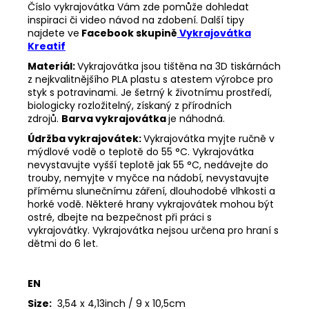
Číslo vykrajovátka Vám zde pomůže dohledat
inspiraci či video návod na zdobení. Další tipy
najdete ve
Facebook skupině
Vykrajovátka
Kreatif
Materiál:
Vykrajovátka jsou tištěna na 3D tiskárnách
z nejkvalitnějšího PLA plastu s atestem výrobce pro
styk s potravinami. Je šetrný k životnímu prostředí,
biologicky rozložitelný, získaný z přírodních
zdrojů.
Barva vykrajovátka
je náhodná.
Údržba vykrajovátek:
Vykrajovátka myjte ručně v
mýdlové vodě o teplotě do 55 °C.
Vykrajovátka
nevystavujte vyšší teplotě jak 55 °C, nedávejte do
trouby, nemyjte v myčce na nádobí, nevystavujte
přímému slunečnímu záření, dlouhodobé vlhkosti a
horké vodě.
Některé hrany vykrajovátek mohou být
ostré, dbejte na bezpečnost při práci s
vykrajovátky.
Vykrajovátka nejsou určena pro hraní s
dětmi do 6 let.
EN
Size:
3,54 x 4,13inch / 9 x 10,5cm