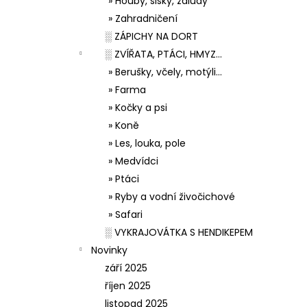
» Houby, šišky, žaludy
» Zahradničení
░ ZÁPICHY NA DORT
░ ZVÍŘATA, PTÁCI, HMYZ...
» Berušky, včely, motýli...
» Farma
» Kočky a psi
» Koně
» Les, louka, pole
» Medvídci
» Ptáci
» Ryby a vodní živočichové
» Safari
░ VYKRAJOVÁTKA S HENDIKEPEM
Novinky
září 2025
říjen 2025
listopad 2025