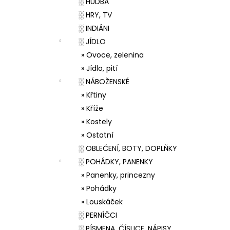
░ HUDBA
░ HRY, TV
░ INDIÁNI
░ JÍDLO
» Ovoce, zelenina
» Jídlo, pití
░ NÁBOŽENSKÉ
» Křtiny
» Kříže
» Kostely
» Ostatní
░ OBLEČENÍ, BOTY, DOPLŇKY
░ POHÁDKY, PANENKY
» Panenky, princezny
» Pohádky
» Louskáček
░ PERNÍČCI
░ PÍSMENA, ČÍSLICE, NÁPISY