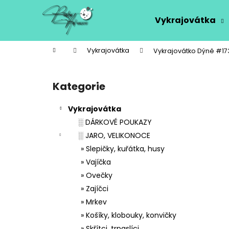
K
Přejít
na
o
Vykrajovátka
obsah
Zpět
Zpět
š
do
do
í
Domů
Vykrajovátka
Vykrajovátko Dýně #17
k
obchodu
obchodu
P
o
Kategorie
Přeskočit
s
kategorie
t
Vykrajovátka
r
░ DÁRKOVÉ POUKAZY
a
░ JARO, VELIKONOCE
n
» Slepičky, kuřátka, husy
n
» Vajíčka
í
» Ovečky
p
» Zajíčci
a
» Mrkev
n
» Košíky, klobouky, konvičky
e
» Skřítci, trpaslíci