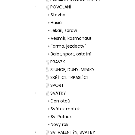
░ POVOLÁNÍ
» Stavba
» Hasiči
» Lékaři, zdraví
» Vesmír, kosmonauti
» Farma, jezdectví
» Balet, sport, ostatní
░ PRAVĚK
░ SLUNCE, DUHY, MRAKY
░ SKŘÍTCI, TRPASLÍCI
░ SPORT
░ SVÁTKY
» Den otců
» Svátek matek
» Sv. Patrick
» Nový rok
░ SV. VALENTÝN, SVATBY