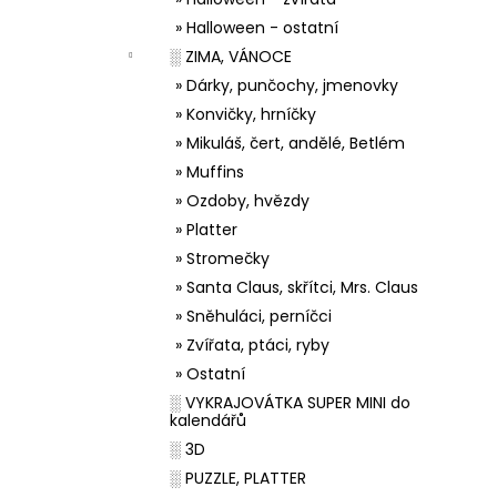
» Halloween - ostatní
░ ZIMA, VÁNOCE
» Dárky, punčochy, jmenovky
» Konvičky, hrníčky
» Mikuláš, čert, andělé, Betlém
» Muffins
» Ozdoby, hvězdy
» Platter
» Stromečky
» Santa Claus, skřítci, Mrs. Claus
» Sněhuláci, perníčci
» Zvířata, ptáci, ryby
» Ostatní
░ VYKRAJOVÁTKA SUPER MINI do
kalendářů
░ 3D
░ PUZZLE, PLATTER