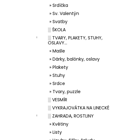
» Srdíčka
» Sv. Valentýn
» Svatby
░ ŠKOLA
░ TVARY, PLAKETY, STUHY,
OSLAVY...
» Mašle
» Dárky, balónky, oslavy
» Plakety
» Stuhy
» Srdce
» Tvary, puzzle
░ VESMÍR
░ VYKRAJOVÁTKA NA LINECKÉ
░ ZAHRADA, ROSTLINY
» Květiny
» Listy