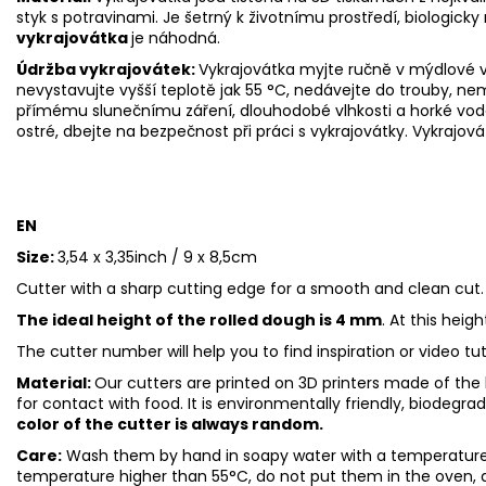
styk s potravinami. Je šetrný k životnímu prostředí, biologicky 
vykrajovátka
je náhodná.
Údržba vykrajovátek:
Vykrajovátka myjte ručně v mýdlové v
nevystavujte vyšší teplotě jak 55
°C, nedávejte do trouby, ne
přímému slunečnímu záření, dlouhodobé vlhkosti a horké vod
ostré, dbejte na bezpečnost při práci s vykrajovátky. Vykrajová
EN
Size:
3,54 x 3,35inch / 9 x 8,5cm
Cutter with a sharp cutting edge for a smooth and clean cut.
The ideal height of the rolled dough is 4 mm
. At this heig
The cutter number will help you to find inspiration or video tu
Material:
Our cutters are printed on 3D printers made of the h
for contact with food. It is environmentally friendly, biodegr
color of the cutter is always random.
Care:
Wash them by hand in soapy water with a temperature 
temperature higher than 55°C, do not put them in the oven, 