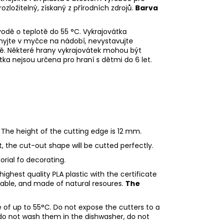
rozložitelný, získaný z přírodních zdrojů.
Barva
odě o teplotě do 55
°C. Vykrajovátka
myjte v myčce na nádobí, nevystavujte
ě. Některé hrany vykrajovátek mohou být
tka nejsou určena pro hraní s dětmi do 6 let.
 The height of the cutting edge is 12 mm.
ht, the cut-out shape will be cutted perfectly.
torial fo decorating.
ighest quality PLA plastic with the certificate
adable, and made of natural resoures.
The
of up to 55°C. Do not expose the cutters to a
do not wash them in the dishwasher, do not