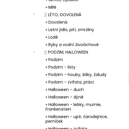
33001 ZDOBÍCÍ SÁČEK
l
» MINI
5 Kč
░ LÉTO, DOVOLENÁ
» Dovolená
» Letní jídlo, pití, zmrzliny
» Lodě
» Ryby a vodní živočichové
░ PODZIM, HALLOWEEN
» Podzim
» Podzim - listy
» Podzim - houby, šišky, žaludy
» Podzim - zvířata, ptáci
» Halloween - duch
» Halloween - dýně
» Halloween - lebky, mumie,
Frankenstein
» Halloween - upír, čarodejnice,
perníček
» Halloween - zvířata