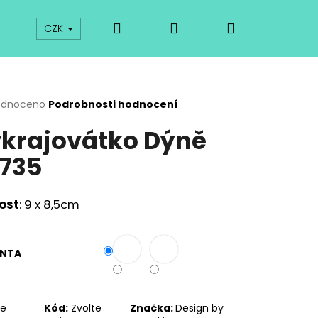
Hledat
Přihlášení
Nákupní
prodej
Kurzy
Odkazy
O vykrajovátkách
CZK
košík
rné
odnoceno
Podrobnosti hodnocení
cení
krajovátko Dýně
ktu
735
ček.
kost
: 9 x 8,5cm
ANTA
Následující
te
Kód:
Zvolte
Značka:
Design by