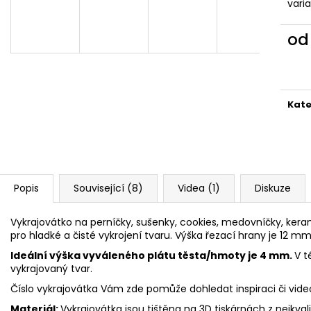
VYKRAJOVÁTKA CHRISTMAS JOY #423
VYKRAJOVÁTKA 
vari
#1584
49 Kč
39 Kč
o
Měr
cena
Kate
Popis
Související (8)
Videa (1)
Diskuze
Vykrajovátko na perníčky, sušenky, cookies, medovníčky, keram
pro hladké a čisté vykrojení tvaru. Výška řezací hrany je 12 mm
Ideální výška vyváleného plátu těsta/hmoty je 4 mm.
V t
vykrajovaný tvar.
Číslo vykrajovátka Vám zde pomůže dohledat inspiraci či vid
Materiál:
Vykrajovátka jsou tištěna na 3D tiskárnách z nejkva