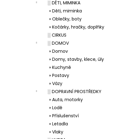
░ DĚTI, MIMINKA
» Děti, miminka
» Oblečky, boty
» Kočárky, hračky, doplňky
░ CIRKUS
░ DOMOV
» Domov
» Domy, stavby, klece, úly
» Kuchyně
» Postavy
» Vázy
░ DOPRAVNÍ PROSTŘEDKY
» Auta, motorky
» Lodě
» Příslušenství
» Letadla
» Vlaky