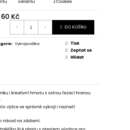
PODZIMNÍ KOLEKCE
antu
variantu
J.Cookies
d
60 Kč
ná
DO KOŠÍKU
:
Tisk
gorie
:
Vykrajovátka
Zeptat se
Hlídat
iku i kreativní hmotu s ostrou řezací hranou
.
éto výšce se správně vykrojí i naznačí
eo návod na zdobení.
litnějšího PLA plastu s atestem výrobce pro