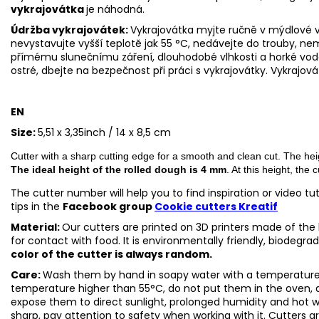
vykrajovátka
je náhodná.
Údržba vykrajovátek:
Vykrajovátka myjte ručně v mýdlové v
nevystavujte vyšší teplotě jak 55 °C, nedávejte do trouby, n
přímému slunečnímu záření, dlouhodobé vlhkosti a horké vo
ostré, dbejte na bezpečnost při práci s vykrajovátky.
Vykrajová
EN
Size:
5,51 x 3,35inch / 14 x 8,5 cm
Cutter with a sharp cutting edge for a smooth and clean cut. The hei
The ideal height of the rolled dough is 4 mm
. At this height, the 
The cutter number will help you to find inspiration or video t
tips in the
Facebook group
Cookie cutters Kreatif
Material:
Our cutters are printed on 3D printers made of the h
for contact with food. It is environmentally friendly, biodegr
color of the cutter is always random.
Care:
Wash them by hand in soapy water with a temperature 
temperature higher than 55°C, do not put them in the oven, 
expose them to direct sunlight, prolonged humidity and hot 
sharp, pay attention to safety when working with it. Cutters a