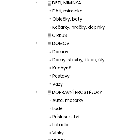
░ DĚTI, MIMINKA
» Děti, miminka
» Oblečky, boty
» Kočárky, hračky, doplňky
░ CIRKUS
░ DOMOV
» Domov
» Domy, stavby, klece, úly
» Kuchyně
» Postavy
» Vázy
░ DOPRAVNÍ PROSTŘEDKY
» Auta, motorky
» Lodě
» Příslušenství
» Letadla
» Vlaky