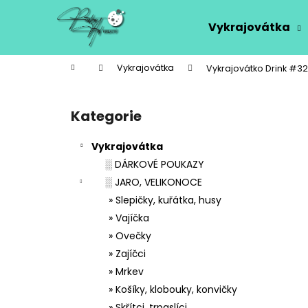
K
Přejít
na
o
Vykrajovátka
obsah
Zpět
Zpět
š
do
do
í
Domů
Vykrajovátka
Vykrajovátko Drink #3
k
obchodu
obchodu
P
o
Kategorie
Přeskočit
s
kategorie
t
Vykrajovátka
r
░ DÁRKOVÉ POUKAZY
a
░ JARO, VELIKONOCE
n
» Slepičky, kuřátka, husy
n
» Vajíčka
í
» Ovečky
p
» Zajíčci
a
» Mrkev
n
» Košíky, klobouky, konvičky
e
» Skřítci, trpaslíci