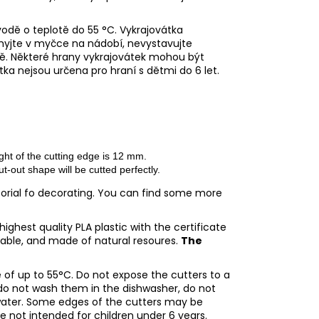
odě o teplotě do 55 °C.
Vykrajovátka
emyjte v myčce na nádobí, nevystavujte
dě.
Některé hrany vykrajovátek mohou být
tka nejsou určena pro hraní s dětmi do 6 let.
ght of the cutting edge is 12 mm. 
cut-out shape will be cutted perfectly.
utorial fo decorating. You can find some more
ighest quality PLA plastic with the certificate
adable, and made of natural resoures.
The
of up to 55°C. Do not expose the cutters to a
do not wash them in the dishwasher, do not
water. Some edges of the cutters may be
re not intended for children under 6 years.