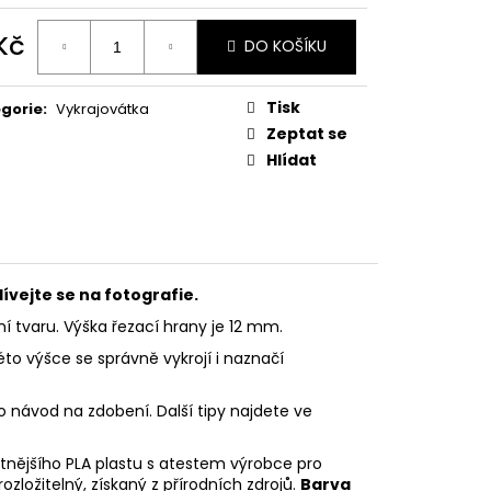
PODZIMNÍ KOLEKCE
 Kč
DO KOŠÍKU
ná
:
Tisk
gorie
:
Vykrajovátka
Zeptat se
Hlídat
ívejte se na fotografie.
ní tvaru.
Výška řezací hrany je 12 mm.
éto výšce se správně vykrojí i naznačí
o návod na zdobení. Další tipy najdete ve
litnějšího PLA plastu s atestem výrobce pro
rozložitelný, získaný z přírodních zdrojů.
Barva