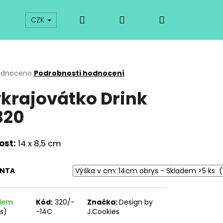
Hledat
Přihlášení
Nákupní
prodej
Kurzy
Odkazy
O vykrajovátkách
CZK
košík
rné
odnoceno
Podrobnosti hodnocení
cení
krajovátko Drink
ktu
320
ček.
ost:
14 x 8,5 cm
ANTA
Následující
adem
Kód:
320/-
Značka:
Design by
ks)
-14C
J.Cookies