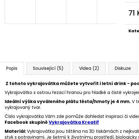
VYKRAJOVÁTKA CHRISTMAS JOY #423
VYKRAJOVÁTKA 
#1584
49 Kč
71
39 Kč
Měr
cena
Kate
Popis
Související (5)
Videa (2)
Diskuze
Z tohoto vykrajovátka můžete vytvořit i letní drink - pod
Vykrajovátko s ostrou řezací hranou pro hladké a čisté vykroje
Ideální výška vyváleného plátu těsta/hmoty je 4 mm.
V t
vykrajovaný tvar.
Číslo vykrajovátka Vám zde pomůže dohledat inspiraci či vide
Facebook skupině
Vykrajovátka Kreatif
Materiál:
Vykrajovátka jsou tištěna na 3D tiskárnách z nejkva
styk s potravinami. Je šetrný k životnímu prostředí, biologicky 