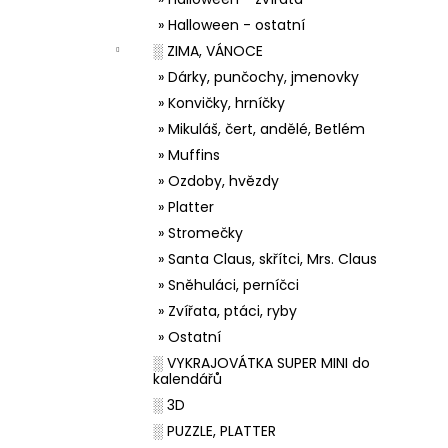
» Halloween - ostatní
░ ZIMA, VÁNOCE
» Dárky, punčochy, jmenovky
» Konvičky, hrníčky
» Mikuláš, čert, andělé, Betlém
» Muffins
» Ozdoby, hvězdy
» Platter
» Stromečky
» Santa Claus, skřítci, Mrs. Claus
» Sněhuláci, perníčci
» Zvířata, ptáci, ryby
» Ostatní
░ VYKRAJOVÁTKA SUPER MINI do
kalendářů
░ 3D
░ PUZZLE, PLATTER