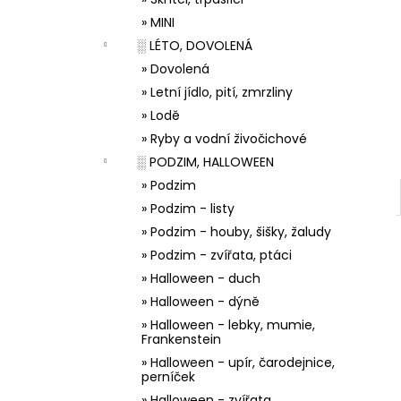
33001 ZDOBÍCÍ SÁČEK
l
» MINI
5 Kč
░ LÉTO, DOVOLENÁ
» Dovolená
» Letní jídlo, pití, zmrzliny
» Lodě
» Ryby a vodní živočichové
░ PODZIM, HALLOWEEN
» Podzim
» Podzim - listy
» Podzim - houby, šišky, žaludy
» Podzim - zvířata, ptáci
» Halloween - duch
» Halloween - dýně
» Halloween - lebky, mumie,
Frankenstein
» Halloween - upír, čarodejnice,
perníček
» Halloween - zvířata