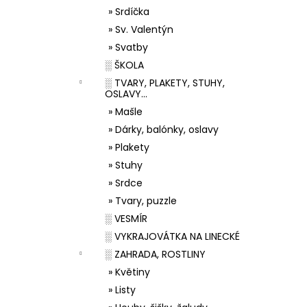
» Srdíčka
» Sv. Valentýn
» Svatby
░ ŠKOLA
░ TVARY, PLAKETY, STUHY,
OSLAVY...
» Mašle
» Dárky, balónky, oslavy
» Plakety
» Stuhy
» Srdce
» Tvary, puzzle
░ VESMÍR
░ VYKRAJOVÁTKA NA LINECKÉ
░ ZAHRADA, ROSTLINY
» Květiny
» Listy