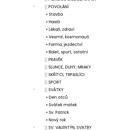
░ POVOLÁNÍ
» Stavba
» Hasiči
» Lékaři, zdraví
» Vesmír, kosmonauti
» Farma, jezdectví
» Balet, sport, ostatní
░ PRAVĚK
░ SLUNCE, DUHY, MRAKY
░ SKŘÍTCI, TRPASLÍCI
░ SPORT
░ SVÁTKY
» Den otců
» Svátek matek
» Sv. Patrick
» Nový rok
░ SV. VALENTÝN, SVATBY