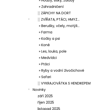
» Houby, šišky, žaludy
» Zahradničení
░ ZÁPICHY NA DORT
░ ZVÍŘATA, PTÁCI, HMYZ...
» Berušky, včely, motýli...
» Farma
» Kočky a psi
» Koně
» Les, louka, pole
» Medvídci
» Ptáci
» Ryby a vodní živočichové
» Safari
░ VYKRAJOVÁTKA S HENDIKEPEM
Novinky
září 2025
říjen 2025
listopad 2025