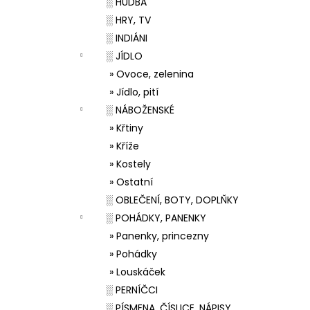
░ HUDBA
░ HRY, TV
░ INDIÁNI
░ JÍDLO
» Ovoce, zelenina
» Jídlo, pití
░ NÁBOŽENSKÉ
» Křtiny
» Kříže
» Kostely
» Ostatní
░ OBLEČENÍ, BOTY, DOPLŇKY
░ POHÁDKY, PANENKY
» Panenky, princezny
» Pohádky
» Louskáček
░ PERNÍČCI
░ PÍSMENA, ČÍSLICE, NÁPISY