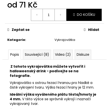
č
od
71 Kč
u
j
Měrná
DO KOŠÍKU
cena:
e
m
e
Zeptat se
Hlídat
Kategorie
:
Vykrajovátka
VYKRAJOVÁTKA
PODZIMNÍ
KOLEKCE
#1584
Popis
Související (8)
Videa (2)
Diskuze
39
Kč
Z tohoto vykrajovátka můžete vytvořit i
halloweenský drink - podívejte se na
fotografie.
Vykrajovátko s ostrou řezací hranou pro hladké a
čisté vykrojení tvaru.
Výška řezací hrany je 12 mm.
Ideální výška vyváleného plátu těsta/hmoty je
4 mm.
V této výšce se správně vykrojí i naznačí
vykrajovaný tvar.