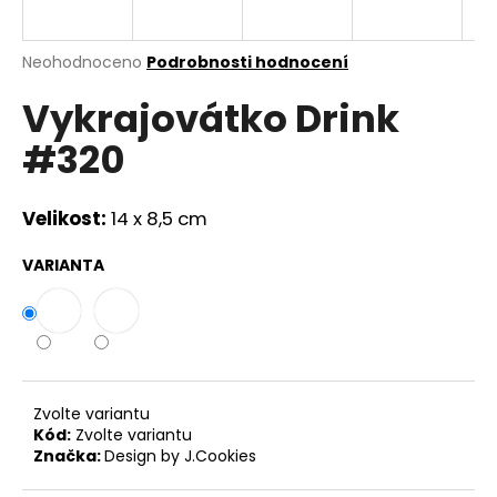
a
j
Průměrné
Neohodnoceno
Podrobnosti hodnocení
í
hodnocení
Vykrajovátko Drink
produktu
t
je
?
#320
0,0
z
5
hvězdiček.
Velikost:
14 x 8,5 cm
HLEDAT
VARIANTA
D
o
p
Zvolte variantu
o
Kód:
Zvolte variantu
r
Značka:
Design by J.Cookies
u