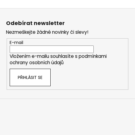
Z
á
Odebírat newsletter
p
Nezmeškejte žádné novinky či slevy!
a
t
E-mail
í
Vložením e-mailu souhlasíte s
podmínkami
ochrany osobních údajů
PŘIHLÁSIT SE