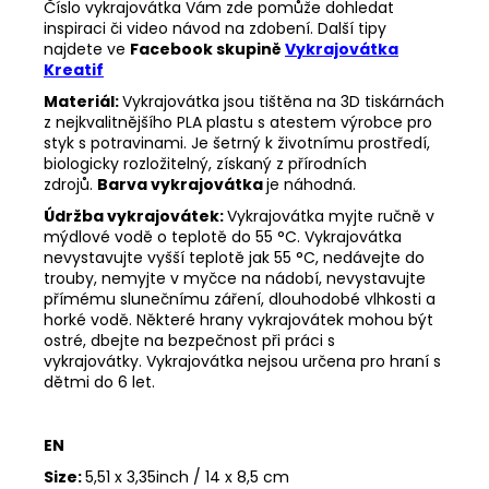
Číslo vykrajovátka Vám zde pomůže dohledat
inspiraci či video návod na zdobení. Další tipy
najdete ve
Facebook skupině
Vykrajovátka
Kreatif
Materiál:
Vykrajovátka jsou tištěna na 3D tiskárnách
z nejkvalitnějšího PLA plastu s atestem výrobce pro
styk s potravinami. Je šetrný k životnímu prostředí,
biologicky rozložitelný, získaný z přírodních
zdrojů.
Barva vykrajovátka
je náhodná.
Údržba vykrajovátek:
Vykrajovátka myjte ručně v
mýdlové vodě o teplotě do 55 °C.
Vykrajovátka
nevystavujte vyšší teplotě jak 55 °C, nedávejte do
trouby, nemyjte v myčce na nádobí, nevystavujte
přímému slunečnímu záření, dlouhodobé vlhkosti a
horké vodě.
Některé hrany vykrajovátek mohou být
ostré, dbejte na bezpečnost při práci s
vykrajovátky.
Vykrajovátka nejsou určena pro hraní s
dětmi do 6 let.
EN
Size:
5,51 x 3,35inch / 14 x 8,5 cm