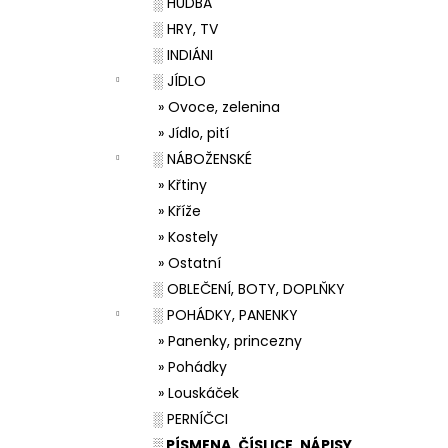
░ HUDBA
░ HRY, TV
░ INDIÁNI
░ JÍDLO
» Ovoce, zelenina
» Jídlo, pití
░ NÁBOŽENSKÉ
» Křtiny
» Kříže
» Kostely
» Ostatní
░ OBLEČENÍ, BOTY, DOPLŇKY
░ POHÁDKY, PANENKY
» Panenky, princezny
» Pohádky
» Louskáček
░ PERNÍČCI
░ PÍSMENA, ČÍSLICE, NÁPISY