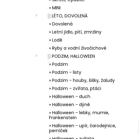
33001 ZDOBÍCÍ SÁČEK
l
» MINI
5 Kč
░ LÉTO, DOVOLENÁ
» Dovolená
» Letní jídlo, pití, zmrzliny
» Lodě
» Ryby a vodní živočichové
░ PODZIM, HALLOWEEN
» Podzim
» Podzim - listy
» Podzim - houby, šišky, žaludy
» Podzim - zvířata, ptáci
» Halloween - duch
» Halloween - dýně
» Halloween - lebky, mumie,
Frankenstein
» Halloween - upír, čarodejnice,
perníček
» Halloween - zvířata