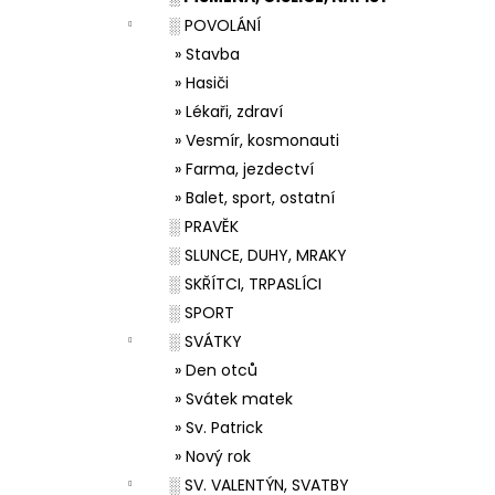
░ POVOLÁNÍ
» Stavba
» Hasiči
» Lékaři, zdraví
» Vesmír, kosmonauti
» Farma, jezdectví
» Balet, sport, ostatní
░ PRAVĚK
░ SLUNCE, DUHY, MRAKY
░ SKŘÍTCI, TRPASLÍCI
░ SPORT
░ SVÁTKY
» Den otců
» Svátek matek
» Sv. Patrick
» Nový rok
░ SV. VALENTÝN, SVATBY