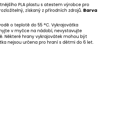
litnějšího PLA plastu s atestem výrobce pro
rozložitelný, získaný z přírodních zdrojů.
Barva
odě o teplotě do 55
°C. Vykrajovátka
myjte v myčce na nádobí, nevystavujte
ě. Některé hrany vykrajovátek mohou být
tka nejsou určena pro hraní s dětmi do 6 let.