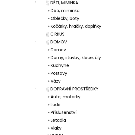
░ DĚTI, MIMINKA
» Děti, miminka
» Oblečky, boty
» Kočárky, hračky, doplňky
░ CIRKUS
░ DOMOV
» Domov
» Domy, stavby, klece, úly
» Kuchyně
» Postavy
» Vázy
░ DOPRAVNÍ PROSTŘEDKY
» Auta, motorky
» Lodě
» Příslušenství
» Letadla
» Vlaky