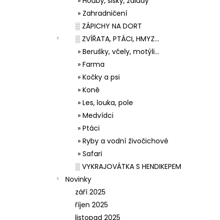
» Houby, šišky, žaludy
» Zahradničení
░ ZÁPICHY NA DORT
░ ZVÍŘATA, PTÁCI, HMYZ...
» Berušky, včely, motýli...
» Farma
» Kočky a psi
» Koně
» Les, louka, pole
» Medvídci
» Ptáci
» Ryby a vodní živočichové
» Safari
░ VYKRAJOVÁTKA S HENDIKEPEM
Novinky
září 2025
říjen 2025
listopad 2025