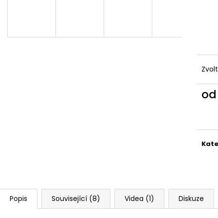
VYKRAJOVÁTKA CHRISTMAS JOY #423
VYKRAJOVÁTKA 
#1584
49 Kč
39 Kč
Zvol
o
Měr
cena
Kate
Popis
Související (8)
Videa (1)
Diskuze