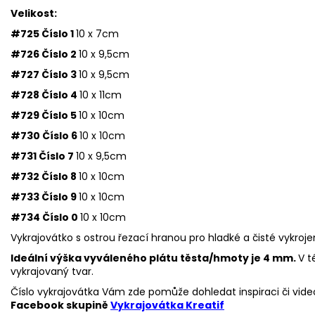
Velikost:
#725 Číslo 1
10 x 7cm
#726 Číslo 2
10 x 9,5cm
#727 Číslo 3
10 x 9,5cm
#728 Číslo 4
10 x 11cm
#729 Číslo 5
10 x 10cm
#730 Číslo 6
10 x 10cm
#731 Číslo 7
10 x 9,5cm
#732 Číslo 8
10 x 10cm
#733 Číslo 9
10 x 10cm
#734 Číslo 0
10 x 10cm
Vykrajovátko s ostrou řezací hranou pro hladké a čisté vykroje
Ideální výška vyváleného plátu těsta/hmoty je 4 mm.
V t
vykrajovaný tvar.
Číslo vykrajovátka Vám zde pomůže dohledat inspiraci či vide
Facebook skupině
Vykrajovátka Kreatif