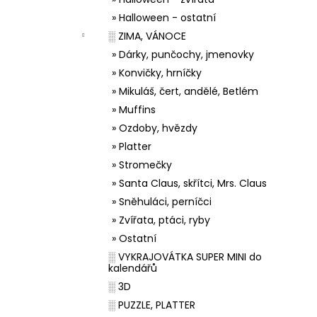
» Halloween - ostatní
░ ZIMA, VÁNOCE
» Dárky, punčochy, jmenovky
» Konvičky, hrníčky
» Mikuláš, čert, andělé, Betlém
» Muffins
» Ozdoby, hvězdy
» Platter
» Stromečky
» Santa Claus, skřítci, Mrs. Claus
» Sněhuláci, perníčci
» Zvířata, ptáci, ryby
» Ostatní
░ VYKRAJOVÁTKA SUPER MINI do
kalendářů
░ 3D
░ PUZZLE, PLATTER