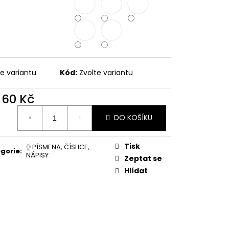
PODZIMNÍ KOLEKCE
te variantu
Kód:
Zvolte variantu
d
60 Kč
ná
DO KOŠÍKU
:
Tisk
░ PÍSMENA, ČÍSLICE,
gorie
:
NÁPISY
Zeptat se
Hlídat