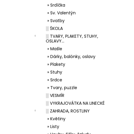
» Srdíčka
» Sv. Valentýn
» Svatby
░ ŠKOLA
░ TVARY, PLAKETY, STUHY,
OSLAVY...
» Mašle
» Dárky, balónky, oslavy
» Plakety
» Stuhy
» Srdce
» Tvary, puzzle
░ VESMÍR
░ VYKRAJOVÁTKA NA LINECKÉ
░ ZAHRADA, ROSTLINY
» Květiny
» Listy