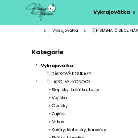
K
Přejít
na
o
Vykrajovátka
obsah
Zpět
Zpět
š
do
do
í
Domů
Vykrajovátka
░ PÍSMENA, ČÍSLICE, NÁP
k
obchodu
obchodu
P
o
Kategorie
Přeskočit
s
kategorie
t
Vykrajovátka
r
░ DÁRKOVÉ POUKAZY
a
░ JARO, VELIKONOCE
n
» Slepičky, kuřátka, husy
n
» Vajíčka
í
» Ovečky
p
» Zajíčci
a
» Mrkev
n
» Košíky, klobouky, konvičky
e
» Skřítci, trpaslíci