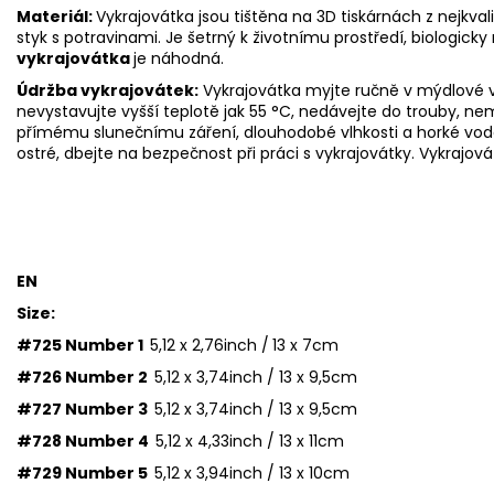
Materiál:
Vykrajovátka jsou tištěna na 3D tiskárnách z nejkva
styk s potravinami. Je šetrný k životnímu prostředí, biologicky 
vykrajovátka
je náhodná.
Údržba vykrajovátek:
Vykrajovátka myjte ručně v mýdlové v
nevystavujte vyšší teplotě jak 55
°C, nedávejte do trouby, ne
přímému slunečnímu záření, dlouhodobé vlhkosti a horké vod
ostré, dbejte na bezpečnost při práci s vykrajovátky. Vykrajová
EN
Size:
#725 Number 1
5,12 x 2,76inch /
13 x 7cm
#726 Number 2
5,12 x 3,74inch / 13 x 9,5cm
#727 Number 3
5,12 x 3,74inch / 13 x 9,5cm
#728 Number 4
5,12 x 4,33inch / 13 x 11cm
#729 Number 5
5,12 x 3,94inch / 13 x 10cm