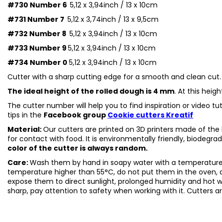
#730 Number 6
5,12 x 3,94inch / 13 x 10cm
#731 Number 7
5,12 x 3,74inch / 13 x 9,5cm
#732 Number 8
5,12 x 3,94inch / 13 x 10cm
#733 Number 9
5,12 x 3,94inch / 13 x 10cm
#734 Number 0
5,12 x 3,94inch / 13 x 10cm
Cutter with a sharp cutting edge for a smooth and clean cut.
The ideal height of the rolled dough is 4 mm
. At this heig
The cutter number will help you to find inspiration or video t
tips in the
Facebook group
Cookie cutters Kreatif
Material:
Our cutters are printed on 3D printers made of the h
for contact with food. It is environmentally friendly, biodegr
color of the cutter is always random.
Care:
Wash them by hand in soapy water with a temperature 
temperature higher than 55°C, do not put them in the oven, 
expose them to direct sunlight, prolonged humidity and hot 
sharp, pay attention to safety when working with it. Cutters a