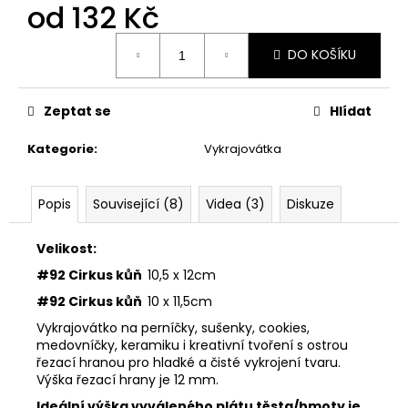
č
od
132 Kč
u
j
Měrná
DO KOŠÍKU
cena:
e
m
e
Zeptat se
Hlídat
Kategorie
:
Vykrajovátka
VYKRAJOVÁTKA
ŠKOLA
#860
Popis
Související (8)
Videa (3)
Diskuze
37
Kč
Velikost:
#92 Cirkus kůň
10,5 x 12cm
#92 Cirkus kůň
10 x 11,5cm
Vykrajovátko na perníčky, sušenky, cookies,
medovníčky, keramiku i kreativní tvoření s ostrou
řezací hranou pro hladké a čisté vykrojení tvaru.
Výška řezací hrany je 12 mm.
Ideální výška vyváleného plátu těsta/hmoty je