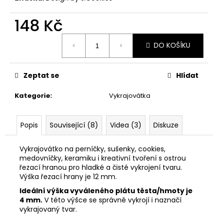
č
u
148 Kč
j
e
Měrná
m
DO KOŠÍKU
cena:
e
Zeptat se
Hlídat
VYKRAJOVÁTKA
CHRISTMAS
Kategorie
:
Vykrajovátka
JOY
#423
49
Popis
Související (8)
Videa (3)
Diskuze
Kč
Vykrajovátko na perníčky, sušenky, cookies,
medovníčky, keramiku i kreativní tvoření s ostrou
řezací hranou pro hladké a čisté vykrojení tvaru.
Výška řezací hrany je 12 mm.
Ideální výška vyváleného plátu těsta/hmoty je
4 mm.
V této výšce se správně vykrojí i naznačí
vykrajovaný tvar.