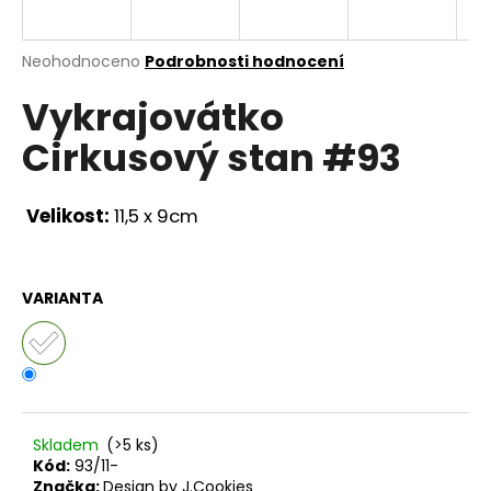
a
j
Průměrné
Neohodnoceno
Podrobnosti hodnocení
í
hodnocení
Vykrajovátko
produktu
t
je
?
Cirkusový stan #93
0,0
z
5
hvězdiček.
Velikost:
11,5 x 9cm
HLEDAT
VARIANTA
D
o
p
o
r
Skladem
(>5 ks)
Kód:
93/11-
u
Značka:
Design by J.Cookies