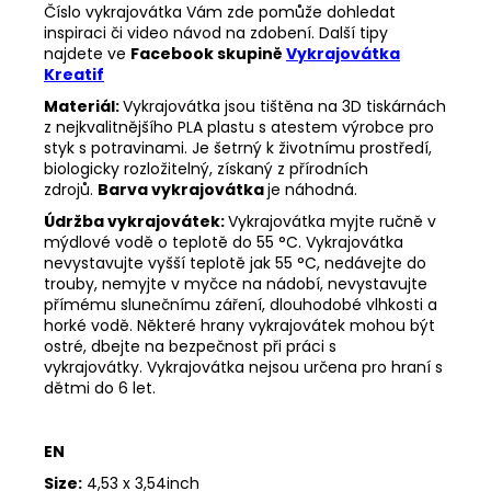
Číslo vykrajovátka Vám zde pomůže dohledat
inspiraci či video návod na zdobení. Další tipy
najdete ve
Facebook skupině
Vykrajovátka
Kreatif
Materiál:
Vykrajovátka jsou tištěna na 3D tiskárnách
z nejkvalitnějšího PLA plastu s atestem výrobce pro
styk s potravinami. Je šetrný k životnímu prostředí,
biologicky rozložitelný, získaný z přírodních
zdrojů.
Barva vykrajovátka
je náhodná.
Údržba vykrajovátek:
Vykrajovátka myjte ručně v
mýdlové vodě o teplotě do 55 °C.
Vykrajovátka
nevystavujte vyšší teplotě jak 55 °C, nedávejte do
trouby, nemyjte v myčce na nádobí, nevystavujte
přímému slunečnímu záření, dlouhodobé vlhkosti a
horké vodě.
Některé hrany vykrajovátek mohou být
ostré, dbejte na bezpečnost při práci s
vykrajovátky.
Vykrajovátka nejsou určena pro hraní s
dětmi do 6 let.
EN
Size:
4,53 x 3,54inch