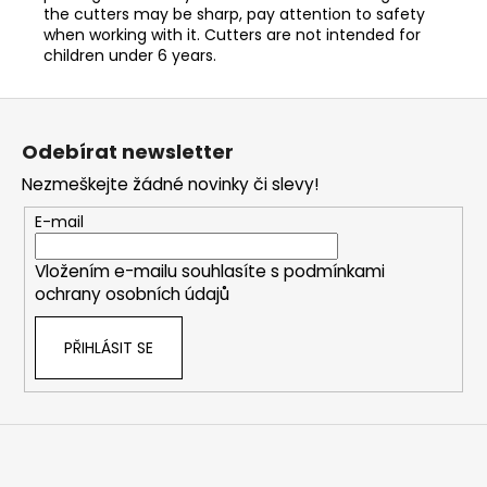
the cutters may be sharp, pay attention to safety
when working with it. Cutters are not intended for
children under 6 years.
Z
á
Odebírat newsletter
p
Nezmeškejte žádné novinky či slevy!
a
t
E-mail
í
Vložením e-mailu souhlasíte s
podmínkami
ochrany osobních údajů
PŘIHLÁSIT SE