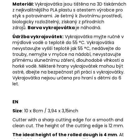
Materiál:
Vykrajovátka jsou tištěna na 3D tiskárnách
z nejkvalitnějšího PLA plastu s atestem výrobce pro
styk s potravinami. Je šetrný k životnímu prostředí,
biologicky rozložitelný, získaný z přírodních
zdrojů.
Barva vykrajovátka
je náhodná.
Údržba vykrajovátek:
Vykrajovátka myjte ručně v
mýdlové vodě o teplotě do 55
°C. Vykrajovátka
nevystavujte vyšší teplotě jak 55
°C, nedávejte do
trouby, nemyjte v myčce na nádobí, nevystavujte
přímému slunečnímu záření, dlouhodobé vlhkosti a
horké vodě. Některé hrany vykrajovátek mohou být
ostré, dbejte na bezpečnost při práci s vykrajovátky.
Vykrajovátka nejsou určena pro hraní s dětmi do 6
let.
EN
Size
:
10 x 8cm / 3,94 x 3,15inch
Cutter with a sharp cutting edge for a smooth and
clean cut. The height of the cutting edge is 12 mm.
The ideal height of the rolled dough is 4 mm
. At