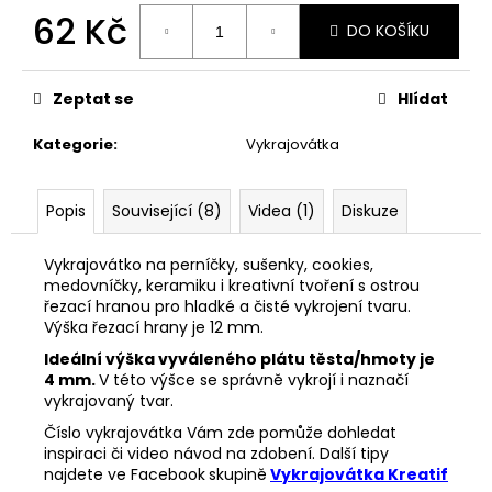
č
62 Kč
u
DO KOŠÍKU
j
Měrná
e
cena:
m
Zeptat se
Hlídat
e
Kategorie
:
Vykrajovátka
VYKRAJOVÁTKA
ŠKOLA
Popis
Související (8)
Videa (1)
Diskuze
#860
37
Vykrajovátko na perníčky, sušenky, cookies,
Kč
medovníčky, keramiku i kreativní tvoření s ostrou
řezací hranou pro hladké a čisté vykrojení tvaru.
Výška řezací hrany je 12 mm.
Ideální výška vyváleného plátu těsta/hmoty je
4 mm.
V této výšce se správně vykrojí i naznačí
vykrajovaný tvar.
Číslo vykrajovátka Vám zde pomůže dohledat
inspiraci či video návod na zdobení. Další tipy
najdete ve Facebook
skupině
Vykrajovátka Kreatif