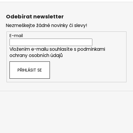
Z
á
Odebírat newsletter
p
Nezmeškejte žádné novinky či slevy!
a
t
E-mail
í
Vložením e-mailu souhlasíte s
podmínkami
ochrany osobních údajů
PŘIHLÁSIT SE