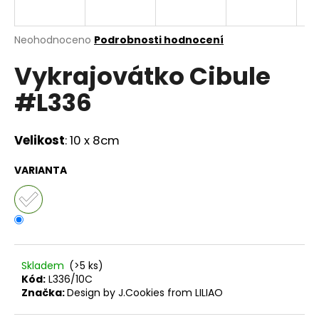
a
j
Průměrné
Neohodnoceno
Podrobnosti hodnocení
í
hodnocení
Vykrajovátko Cibule
produktu
t
je
?
#L336
0,0
z
5
hvězdiček.
Velikost
:
10 x 8cm
HLEDAT
VARIANTA
D
o
p
Skladem
(>5 ks)
o
Kód:
L336/10C
r
Značka:
Design by J.Cookies from LILIAO
u