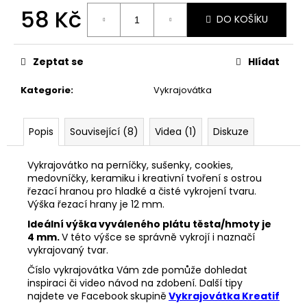
č
58 Kč
u
DO KOŠÍKU
j
Měrná
e
cena:
m
Zeptat se
Hlídat
e
Kategorie
:
Vykrajovátka
VYKRAJOVÁTKA
MINI
Popis
Související (8)
Videa (1)
Diskuze
VÁNOČNÍ
#1297
Vykrajovátko na perníčky, sušenky, cookies,
38
medovníčky, keramiku i kreativní tvoření s ostrou
Kč
řezací hranou pro hladké a čisté vykrojení tvaru.
Výška řezací hrany je 12 mm.
Ideální výška vyváleného plátu těsta/hmoty je
4 mm.
V této výšce se správně vykrojí i naznačí
vykrajovaný tvar.
Číslo vykrajovátka Vám zde pomůže dohledat
inspiraci či video návod na zdobení. Další tipy
najdete ve Facebook
skupině
Vykrajovátka Kreatif