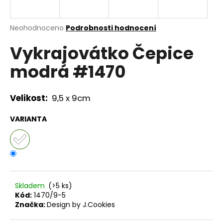
a
j
Průměrné
Neohodnoceno
Podrobnosti hodnocení
í
hodnocení
Vykrajovátko Čepice
produktu
t
je
?
modrá #1470
0,0
z
5
hvězdiček.
Velikost:
9,5 x 9cm
HLEDAT
VARIANTA
D
o
p
Skladem
(>5 ks)
o
Kód:
1470/9-5
r
Značka:
Design by J.Cookies
u