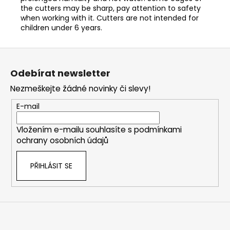
the cutters may be sharp, pay attention to safety
when working with it. Cutters are not intended for
children under 6 years.
Z
á
Odebírat newsletter
p
Nezmeškejte žádné novinky či slevy!
a
t
E-mail
í
Vložením e-mailu souhlasíte s
podmínkami
ochrany osobních údajů
PŘIHLÁSIT SE