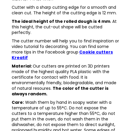
Cutter with a sharp cutting edge for a smooth and
clean cut. The height of the cutting edge is 12 mm.
The ideal height of the rolled dough is 4 mm
. At
this height, the cut-out shape will be cutted
perfectly.
The cutter number will help you to find inspiration or
video tutorial fo decorating. You can find some
more tips in the
Facebook group
Cookie cutters
Kreatif
Material:
Our cutters are printed on 3D printers
made of the highest quality PLA plastic with the
certificate for contact with food. It is
environmentally friendly, biodegradable, and made
of natural resoures.
The color of the cutter is
always random.
Care:
Wash them by hand in soapy water with a
temperature of up to 55°C. Do not expose the
cutters to a temperature higher than 55°C, do not
put them in the oven, do not wash them in the
dishwasher, do not expose them to direct sunlight,
prolonged humidity and hot water. Some edges of