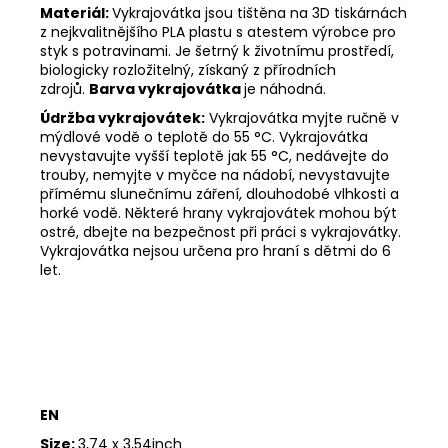
Materiál:
Vykrajovátka jsou tištěna na 3D tiskárnách
z nejkvalitnějšího PLA plastu s atestem výrobce pro
styk s potravinami. Je šetrný k životnímu prostředí,
biologicky rozložitelný, získaný z přírodních
zdrojů.
Barva vykrajovátka
je náhodná.
Údržba vykrajovátek:
Vykrajovátka myjte ručně v
mýdlové vodě o teplotě do 55
°C. Vykrajovátka
nevystavujte vyšší teplotě jak 55
°C, nedávejte do
trouby, nemyjte v myčce na nádobí, nevystavujte
přímému slunečnímu záření, dlouhodobé vlhkosti a
horké vodě. Některé hrany vykrajovátek mohou být
ostré, dbejte na bezpečnost při práci s vykrajovátky.
Vykrajovátka nejsou určena pro hraní s dětmi do 6
let.
EN
Size:
3,74 x 3,54inch