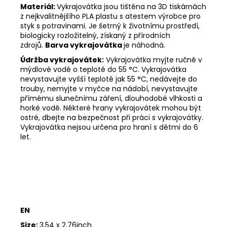
Materiál:
Vykrajovátka jsou tištěna na 3D tiskárnách
z nejkvalitnějšího PLA plastu s atestem výrobce pro
styk s potravinami. Je šetrný k životnímu prostředí,
biologicky rozložitelný, získaný z přírodních
zdrojů.
Barva vykrajovátka
je náhodná.
Údržba vykrajovátek:
Vykrajovátka myjte ručně v
mýdlové vodě o teplotě do 55
°C. Vykrajovátka
nevystavujte vyšší teplotě jak 55
°C, nedávejte do
trouby, nemyjte v myčce na nádobí, nevystavujte
přímému slunečnímu záření, dlouhodobé vlhkosti a
horké vodě. Některé hrany vykrajovátek mohou být
ostré, dbejte na bezpečnost při práci s vykrajovátky.
Vykrajovátka nejsou určena pro hraní s dětmi do 6
let.
EN
Size:
3,54 x 2,76inch