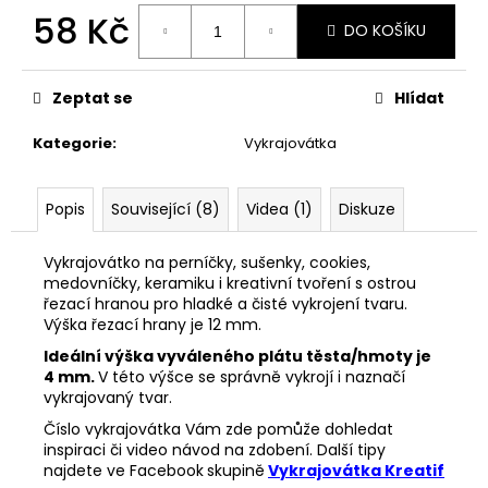
č
58 Kč
u
DO KOŠÍKU
j
Měrná
e
cena:
m
Zeptat se
Hlídat
e
Kategorie
:
Vykrajovátka
VYKRAJOVÁTKA
SNĚHULÁKOVÉ
Popis
Související (8)
Videa (1)
Diskuze
VÁNOCE
#1843
Vykrajovátko na perníčky, sušenky, cookies,
53
medovníčky, keramiku i kreativní tvoření s ostrou
Kč
řezací hranou pro hladké a čisté vykrojení tvaru.
Výška řezací hrany je 12 mm.
Ideální výška vyváleného plátu těsta/hmoty je
4 mm.
V této výšce se správně vykrojí i naznačí
vykrajovaný tvar.
Číslo vykrajovátka Vám zde pomůže dohledat
inspiraci či video návod na zdobení. Další tipy
najdete ve Facebook
skupině
Vykrajovátka Kreatif