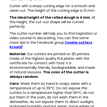
Cutter with a sharp cutting edge for a smooth and
clean cut. The height of the cutting edge is 12 mm.
The ideal height of the rolled dough is 4 mm
. At
this height, the cut-out shape will be cutted
perfectly.
The cutter number will help you to find inspiration or
video tutorial fo decorating. You can find some
more tips in the
Facebook group
Cookie cutters
Kreatif
Material:
Our cutters are printed on 3D printers
made of the highest quality PLA plastic with the
certificate for contact with food. It is
environmentally friendly, biodegradable, and made
of natural resoures.
The color of the cutter is
always random.
Care:
Wash them by hand in soapy water with a
temperature of up to 55°C. Do not expose the
cutters to a temperature higher than 55°C, do not
put them in the oven, do not wash them in the
dishwasher, do not expose them to direct sunlight,
prolonged humidity and hot water. Some edges of