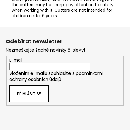
the cutters may be sharp, pay attention to safety
when working with it. Cutters are not intended for
children under 6 years.
Z
á
Odebírat newsletter
p
Nezmeškejte žádné novinky či slevy!
a
t
E-mail
í
Vložením e-mailu souhlasíte s
podmínkami
ochrany osobních údajů
PŘIHLÁSIT SE