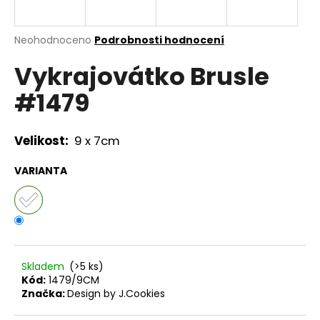
a
j
Průměrné
Neohodnoceno
Podrobnosti hodnocení
í
hodnocení
Vykrajovátko Brusle
produktu
t
je
?
#1479
0,0
z
5
hvězdiček.
Velikost:
9 x 7cm
HLEDAT
VARIANTA
D
o
p
Skladem
(>5 ks)
o
Kód:
1479/9CM
r
Značka:
Design by J.Cookies
u