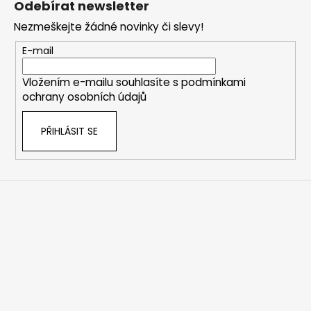
Odebírat newsletter
p
Nezmeškejte žádné novinky či slevy!
a
t
E-mail
í
Vložením e-mailu souhlasíte s
podmínkami
ochrany osobních údajů
PŘIHLÁSIT SE