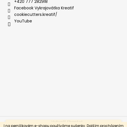
+420 777 282918
Facebook Vykrajovátka Kreatif
cookiecutters.kreatif/
YouTube
Vytvořil Shoptet
Vážení a milí, jedeme soutěžit na Cake International, takže
I na perníčkovém e-shopu používáme sušenky. Dalším procházením