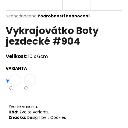
a
j
Průměrné
Neohodnoceno
Podrobnosti hodnocení
í
hodnocení
Vykrajovátko Boty
produktu
t
je
?
jezdecké #904
0,0
z
5
hvězdiček.
Velikost
: 10 x 6cm
HLEDAT
VARIANTA
D
o
p
Zvolte variantu
o
Kód:
Zvolte variantu
r
Značka:
Design by J.Cookies
u