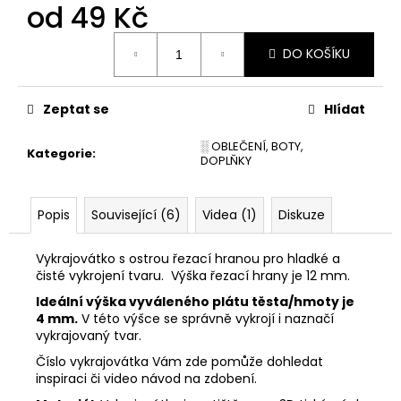
č
od
49 Kč
u
j
Měrná
DO KOŠÍKU
cena:
e
m
e
Zeptat se
Hlídat
░ OBLEČENÍ, BOTY,
VYKRAJOVÁTKA
Kategorie
:
DOPLŇKY
ŠKOLA
#860
37
Popis
Související (6)
Videa (1)
Diskuze
Kč
Vykrajovátko s ostrou řezací hranou pro hladké a
čisté vykrojení tvaru. Výška řezací hrany je 12 mm.
Ideální výška vyváleného plátu těsta/hmoty je
4 mm.
V této výšce se správně vykrojí i naznačí
vykrajovaný tvar.
Číslo vykrajovátka Vám zde pomůže dohledat
inspiraci či video návod na zdobení.