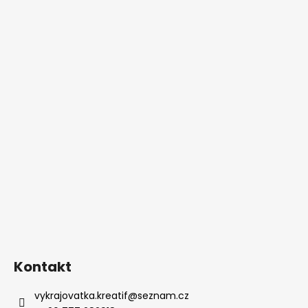
Kontakt
vykrajovatka.kreatif
@
seznam.cz