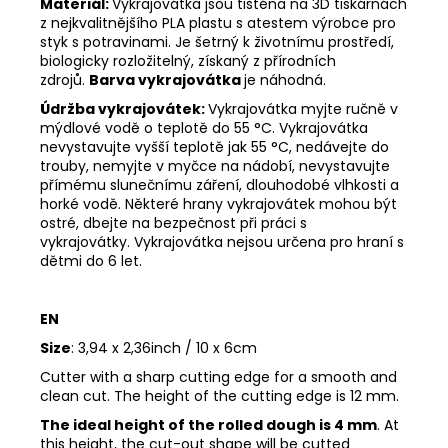
Materiál:
Vykrajovátka jsou tištěna na 3D tiskárnách
z nejkvalitnějšího PLA plastu s atestem výrobce pro
styk s potravinami. Je šetrný k životnímu prostředí,
biologicky rozložitelný, získaný z přírodních
zdrojů.
Barva vykrajovátka
je náhodná.
Údržba vykrajovátek:
Vykrajovátka myjte ručně v
mýdlové vodě o teplotě do 55 °C.
Vykrajovátka
nevystavujte vyšší teplotě jak 55 °C, nedávejte do
trouby, nemyjte v myčce na nádobí, nevystavujte
přímému slunečnímu záření, dlouhodobé vlhkosti a
horké vodě.
Některé hrany vykrajovátek mohou být
ostré, dbejte na bezpečnost při práci s
vykrajovátky.
Vykrajovátka nejsou určena pro hraní s
dětmi do 6 let.
EN
Size
: 3,94 x 2,36inch / 10 x 6cm
Cutter with a sharp cutting edge for a smooth and
clean cut. The height of the cutting edge is 12 mm.
The ideal height of the rolled dough is 4 mm
. At
this height, the cut-out shape will be cutted