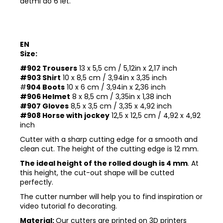
dětmi do 6 let.
EN
Size:
#902 Trousers
13 x 5,5 cm / 5,12in x 2,17 inch
#903 Shirt
10 x 8,5 cm / 3,94in x 3,35 inch
#
904 Boots
10 x 6 cm / 3,94in x 2,36 inch
#906 Helmet
8 x 8,5 cm / 3,35in x 1,38 inch
#907 Gloves
8,5 x 3,5 cm / 3,35 x 4,92 inch
#908 Horse with jockey
12,5 x 12,5 cm / 4,92 x 4,92
inch
Cutter with a sharp cutting edge for a smooth and
clean cut. The height of the cutting edge is 12 mm.
The ideal height of the rolled dough is 4 mm
. At
this height, the cut-out shape will be cutted
perfectly.
The cutter number will help you to find inspiration or
video tutorial fo decorating.
Material:
Our cutters are printed on 3D printers