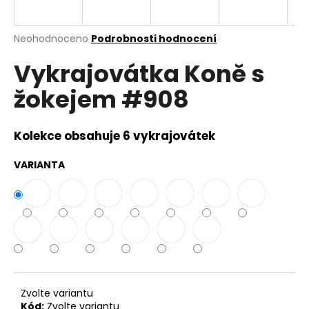
a
j
Průměrné
Neohodnoceno
Podrobnosti hodnocení
í
hodnocení
Vykrajovátka Koně s
produktu
t
je
?
žokejem #908
0,0
z
5
hvězdiček.
Kolekce obsahuje 6 vykrajovátek
HLEDAT
VARIANTA
D
o
p
o
r
Zvolte variantu
u
Kód:
Zvolte variantu