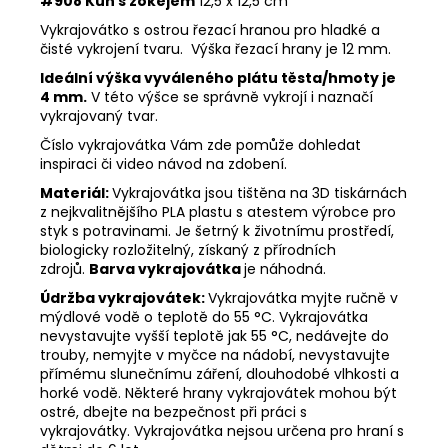
#908 Kůň s žokejem
12,5 x 12,5 cm
Vykrajovátko s ostrou řezací hranou pro hladké a
čisté vykrojení tvaru. Výška řezací hrany je 12 mm.
Ideální výška vyváleného plátu těsta/hmoty je
4 mm.
V této výšce se správně vykrojí i naznačí
vykrajovaný tvar.
Číslo vykrajovátka Vám zde pomůže dohledat
inspiraci či video návod na zdobení.
Materiál:
Vykrajovátka jsou tištěna na 3D tiskárnách
z nejkvalitnějšího PLA plastu s atestem výrobce pro
styk s potravinami. Je šetrný k životnímu prostředí,
biologicky rozložitelný, získaný z přírodních
zdrojů.
Barva vykrajovátka
je náhodná.
Údržba vykrajovátek:
Vykrajovátka myjte ručně v
mýdlové vodě o teplotě do 55 °C.
Vykrajovátka
nevystavujte vyšší teplotě jak 55 °C, nedávejte do
trouby, nemyjte v myčce na nádobí, nevystavujte
přímému slunečnímu záření, dlouhodobé vlhkosti a
horké vodě.
Některé hrany vykrajovátek mohou být
ostré, dbejte na bezpečnost při práci s
vykrajovátky.
Vykrajovátka nejsou určena pro hraní s