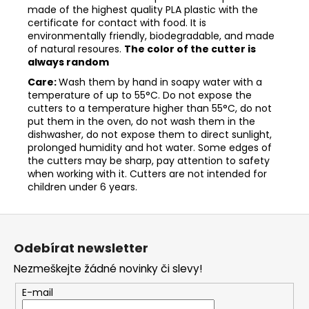
made of the highest quality PLA plastic with the
certificate for contact with food. It is
environmentally friendly, biodegradable, and made
of natural resoures.
The color of the cutter is
always random
Care:
Wash them by hand in soapy water with a
temperature of up to 55°C. Do not expose the
cutters to a temperature higher than 55°C, do not
put them in the oven, do not wash them in the
dishwasher, do not expose them to direct sunlight,
prolonged humidity and hot water. Some edges of
the cutters may be sharp, pay attention to safety
when working with it. Cutters are not intended for
children under 6 years.
Z
á
Odebírat newsletter
p
Nezmeškejte žádné novinky či slevy!
a
t
E-mail