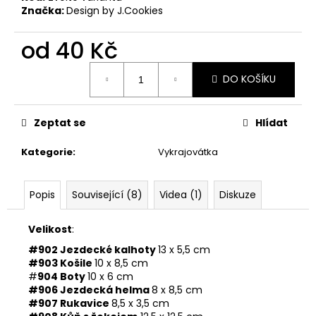
č
Značka:
Design by J.Cookies
u
j
od
40 Kč
e
m
Měrná
e
DO KOŠÍKU
cena:
VYKRAJOVÁTKA
Zeptat se
Hlídat
CHRISTMAS
JOY
Kategorie
:
Vykrajovátka
#423
49
Kč
Popis
Související (8)
Videa (1)
Diskuze
Velikost
:
#902 Jezdecké kalhoty
13 x 5,5 cm
#903 Košile
10 x 8,5 cm
#
904 Boty
10 x 6 cm
#906 Jezdecká helma
8 x 8,5 cm
#907 Rukavice
8,5 x 3,5 cm