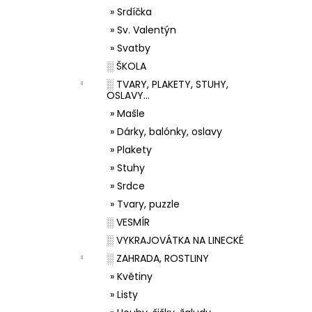
» Srdíčka
» Sv. Valentýn
» Svatby
░ ŠKOLA
░ TVARY, PLAKETY, STUHY,
OSLAVY...
» Mašle
» Dárky, balónky, oslavy
» Plakety
» Stuhy
» Srdce
» Tvary, puzzle
░ VESMÍR
░ VYKRAJOVÁTKA NA LINECKÉ
░ ZAHRADA, ROSTLINY
» Květiny
» Listy