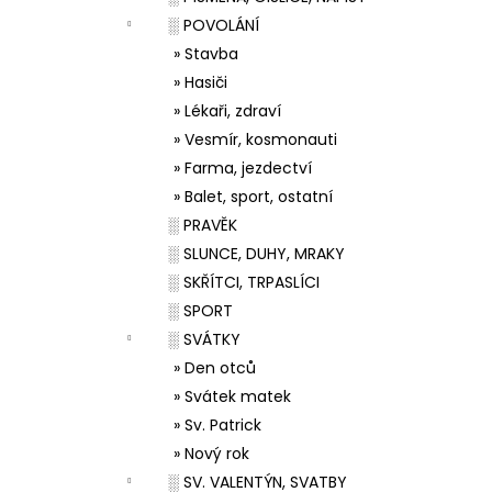
░ POVOLÁNÍ
» Stavba
» Hasiči
» Lékaři, zdraví
» Vesmír, kosmonauti
» Farma, jezdectví
» Balet, sport, ostatní
░ PRAVĚK
░ SLUNCE, DUHY, MRAKY
░ SKŘÍTCI, TRPASLÍCI
░ SPORT
░ SVÁTKY
» Den otců
» Svátek matek
» Sv. Patrick
» Nový rok
░ SV. VALENTÝN, SVATBY