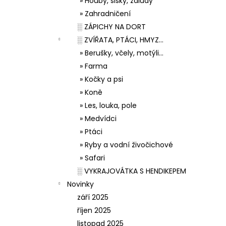
» Houby, šišky, žaludy
» Zahradničení
░ ZÁPICHY NA DORT
░ ZVÍŘATA, PTÁCI, HMYZ...
» Berušky, včely, motýli...
» Farma
» Kočky a psi
» Koně
» Les, louka, pole
» Medvídci
» Ptáci
» Ryby a vodní živočichové
» Safari
░ VYKRAJOVÁTKA S HENDIKEPEM
Novinky
září 2025
říjen 2025
listopad 2025