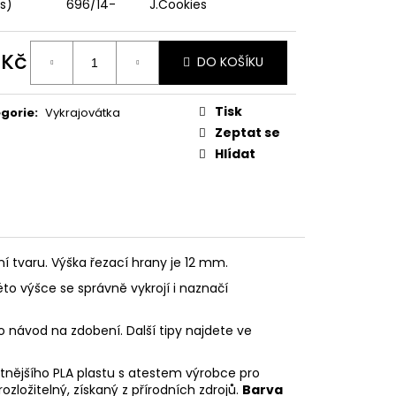
PODZIMNÍ KOLEKCE
ks)
696/14-
J.Cookies
 Kč
DO KOŠÍKU
ná
:
Tisk
gorie
:
Vykrajovátka
Zeptat se
Hlídat
ní tvaru. Výška řezací hrany je 12 mm.
éto výšce se správně vykrojí i naznačí
o návod na zdobení. Další tipy najdete ve
litnějšího PLA plastu s atestem výrobce pro
rozložitelný, získaný z přírodních zdrojů.
Barva