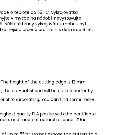
odě o teplotě do 55
°C. Vykrajovátka
myjte v myčce na nádobí, nevystavujte
ě. Některé hrany vykrajovátek mohou být
tka nejsou určena pro hraní s dětmi do 6 let.
 The height of the cutting edge is 12 mm.
ht, the cut-out shape will be cutted perfectly.
utorial fo decorating. You can find some more
ighest quality PLA plastic with the certificate
adable, and made of natural resoures.
The
of up to 55°C. Do not expose the cutters to a