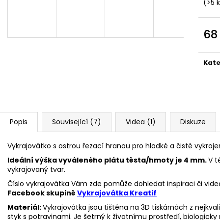
VYKRAJOVÁTKA CHRISTMAS JOY #423
VYKRAJOVÁTKA 
(>5 
#1584
49 Kč
39 Kč
68
Měr
cena
Kate
Popis
Související (7)
Videa (1)
Diskuze
Vykrajovátko s ostrou řezací hranou pro hladké a čisté vykroje
Ideální výška vyváleného plátu těsta/hmoty je 4 mm.
V t
vykrajovaný tvar.
Číslo vykrajovátka Vám zde pomůže dohledat inspiraci či vide
Facebook skupině
Vykrajovátka Kreatif
Materiál:
Vykrajovátka jsou tištěna na 3D tiskárnách z nejkva
styk s potravinami. Je šetrný k životnímu prostředí, biologicky 