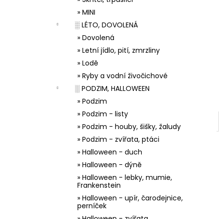
33001 ZDOBÍCÍ SÁČEK
l
» MINI
5 Kč
░ LÉTO, DOVOLENÁ
» Dovolená
» Letní jídlo, pití, zmrzliny
» Lodě
» Ryby a vodní živočichové
░ PODZIM, HALLOWEEN
» Podzim
» Podzim - listy
» Podzim - houby, šišky, žaludy
» Podzim - zvířata, ptáci
» Halloween - duch
» Halloween - dýně
» Halloween - lebky, mumie,
Frankenstein
» Halloween - upír, čarodejnice,
perníček
» Halloween - zvířata