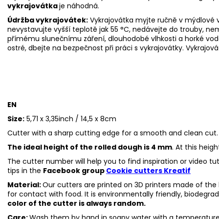
vykrajovátka
je náhodná.
Údržba vykrajovátek:
Vykrajovátka myjte ručně v mýdlové v
nevystavujte vyšší teplotě jak 55
°C, nedávejte do trouby, ne
přímému slunečnímu záření, dlouhodobé vlhkosti a horké vod
ostré, dbejte na bezpečnost při práci s vykrajovátky. Vykrajová
EN
Size:
5,71 x 3,35inch / 14,5 x 8cm
Cutter with a sharp cutting edge for a smooth and clean cut.
The ideal height of the rolled dough is 4 mm
. At this heig
The cutter number will help you to find inspiration or video t
tips in the
Facebook group
Cookie cutters Kreatif
Material:
Our cutters are printed on 3D printers made of the h
for contact with food. It is environmentally friendly, biodegr
color of the cutter is always random.
Care:
Wash them by hand in soapy water with a temperature 