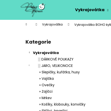
K
Přejít
na
o
Vykrajovátka
obsah
Zpět
Zpět
š
do
do
í
Domů
Vykrajovátka
Vykrajovátko BOHO kyt
k
obchodu
obchodu
P
o
Kategorie
Přeskočit
s
kategorie
t
Vykrajovátka
r
░ DÁRKOVÉ POUKAZY
a
░ JARO, VELIKONOCE
n
» Slepičky, kuřátka, husy
n
» Vajíčka
í
» Ovečky
p
» Zajíčci
a
» Mrkev
n
» Košíky, klobouky, konvičky
e
» Skřítci, trpaslíci