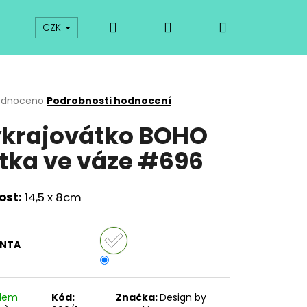
Hledat
Přihlášení
Nákupní
prodej
Kurzy
Odkazy
O vykrajovátkách
CZK
košík
rné
odnoceno
Podrobnosti hodnocení
cení
krajovátko BOHO
ktu
tka ve váze #696
ček.
ost:
14,5 x 8cm
ANTA
Následující
adem
Kód:
Značka:
Design by