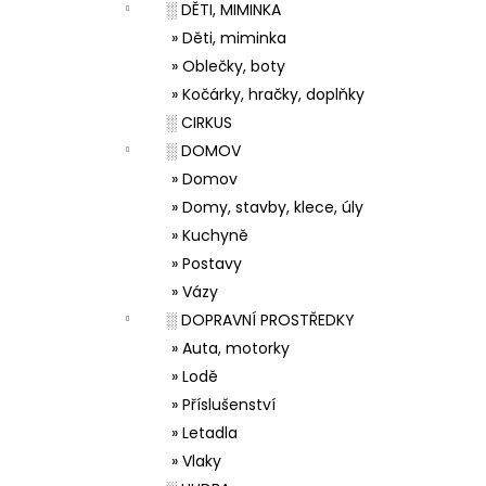
░ DĚTI, MIMINKA
» Děti, miminka
» Oblečky, boty
» Kočárky, hračky, doplňky
░ CIRKUS
░ DOMOV
» Domov
» Domy, stavby, klece, úly
» Kuchyně
» Postavy
» Vázy
░ DOPRAVNÍ PROSTŘEDKY
» Auta, motorky
» Lodě
» Příslušenství
» Letadla
» Vlaky