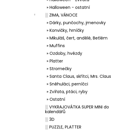
» Halloween - ostatní
░ ZIMA, VÁNOCE
» Dárky, punčochy, jmenovky
» Konvičky, hrníčky
» Mikuláš, čert, andělé, Betlém
» Muffins
» Ozdoby, hvězdy
» Platter
» Stromečky
» Santa Claus, skřítci, Mrs. Claus
» Sněhuláci, perníčci
» Zvířata, ptáci, ryby
» Ostatní
░ VYKRAJOVÁTKA SUPER MINI do
kalendářů
░ 3D
░ PUZZLE, PLATTER