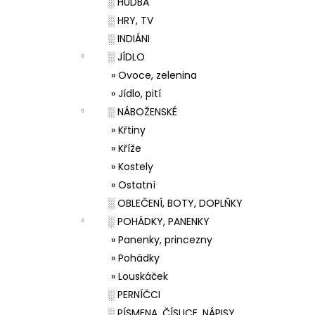
░ HUDBA
░ HRY, TV
░ INDIÁNI
░ JÍDLO
» Ovoce, zelenina
» Jídlo, pití
░ NÁBOŽENSKÉ
» Křtiny
» Kříže
» Kostely
» Ostatní
░ OBLEČENÍ, BOTY, DOPLŇKY
░ POHÁDKY, PANENKY
» Panenky, princezny
» Pohádky
» Louskáček
░ PERNÍČCI
░ PÍSMENA, ČÍSLICE, NÁPISY