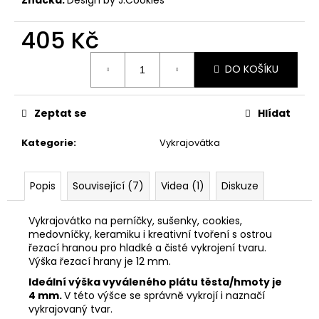
č
u
j
405 Kč
e
Měrná
m
DO KOŠÍKU
cena:
e
Zeptat se
Hlídat
VYKRAJOVÁTKA
VELIKONOČNÍ
Kategorie
:
Vykrajovátka
ZVÍŘÁTKA
#1988
25
Popis
Související (7)
Videa (1)
Diskuze
Kč
Vykrajovátko na perníčky, sušenky, cookies,
medovníčky, keramiku i kreativní tvoření s ostrou
řezací hranou pro hladké a čisté vykrojení tvaru.
Výška řezací hrany je 12 mm.
Ideální výška vyváleného plátu těsta/hmoty je
4 mm.
V této výšce se správně vykrojí i naznačí
vykrajovaný tvar.