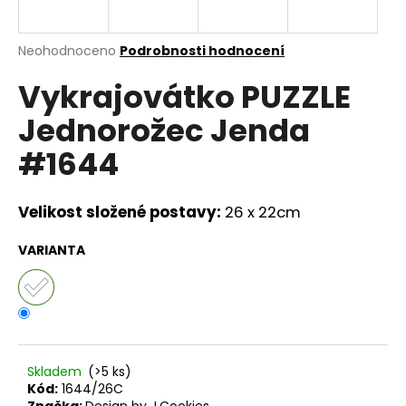
a
j
Průměrné
Neohodnoceno
Podrobnosti hodnocení
í
hodnocení
Vykrajovátko PUZZLE
produktu
t
je
?
Jednorožec Jenda
0,0
z
#1644
5
hvězdiček.
Velikost složené postavy:
26 x 22cm
HLEDAT
VARIANTA
D
o
p
o
r
Skladem
(>5 ks)
u
Kód:
1644/26C
Značka:
Design by J.Cookies