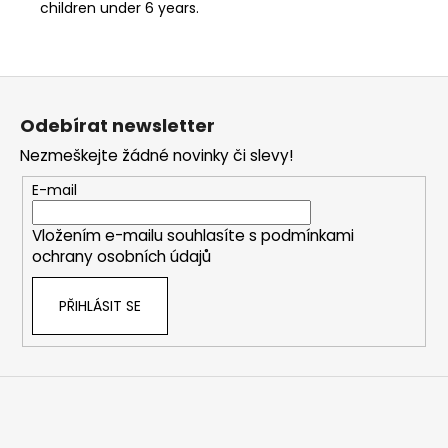
children under 6 years.
Z
á
Odebírat newsletter
p
Nezmeškejte žádné novinky či slevy!
a
t
E-mail
í
Vložením e-mailu souhlasíte s
podmínkami
ochrany osobních údajů
PŘIHLÁSIT SE