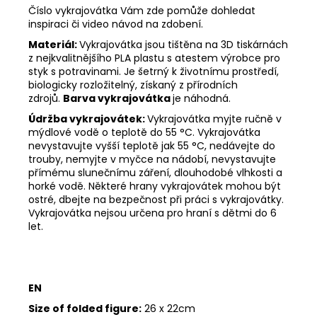
Číslo vykrajovátka Vám zde pomůže dohledat
inspiraci či video návod na zdobení.
Materiál:
Vykrajovátka jsou tištěna na 3D tiskárnách
z nejkvalitnějšího PLA plastu s atestem výrobce pro
styk s potravinami. Je šetrný k životnímu prostředí,
biologicky rozložitelný, získaný z přírodních
zdrojů.
Barva vykrajovátka
je náhodná.
Údržba vykrajovátek:
Vykrajovátka myjte ručně v
mýdlové vodě o teplotě do 55
°C. Vykrajovátka
nevystavujte vyšší teplotě jak 55
°C, nedávejte do
trouby, nemyjte v myčce na nádobí, nevystavujte
přímému slunečnímu záření, dlouhodobé vlhkosti a
horké vodě. Některé hrany vykrajovátek mohou být
ostré, dbejte na bezpečnost při práci s vykrajovátky.
Vykrajovátka nejsou určena pro hraní s dětmi do 6
let.
EN
Size of folded figure:
26 x 22cm