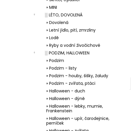
33001 ZDOBÍCÍ SÁČEK
l
» MINI
5 Kč
░ LÉTO, DOVOLENÁ
» Dovolená
» Letní jídlo, pití, zmrzliny
» Lodě
» Ryby a vodní živočichové
░ PODZIM, HALLOWEEN
» Podzim
» Podzim - listy
» Podzim - houby, šišky, žaludy
» Podzim - zvířata, ptáci
» Halloween - duch
» Halloween - dýně
» Halloween - lebky, mumie,
Frankenstein
» Halloween - upír, čarodejnice,
perníček
» Halloween - zvířata