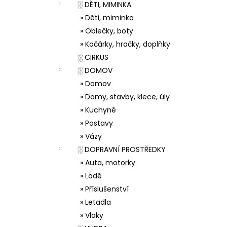
░ DĚTI, MIMINKA
» Děti, miminka
» Oblečky, boty
» Kočárky, hračky, doplňky
░ CIRKUS
░ DOMOV
» Domov
» Domy, stavby, klece, úly
» Kuchyně
» Postavy
» Vázy
░ DOPRAVNÍ PROSTŘEDKY
» Auta, motorky
» Lodě
» Příslušenství
» Letadla
» Vlaky