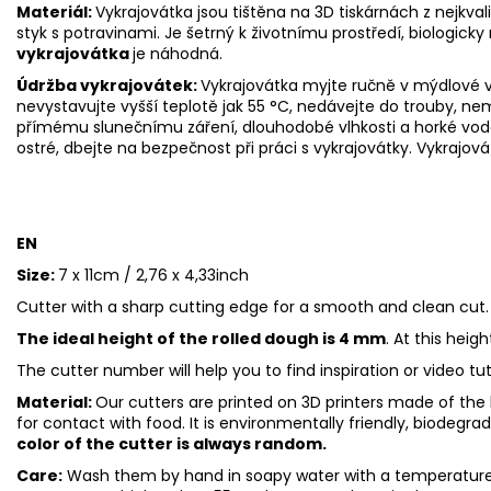
Materiál:
Vykrajovátka jsou tištěna na 3D tiskárnách z nejkva
styk s potravinami. Je šetrný k životnímu prostředí, biologicky 
vykrajovátka
je náhodná.
Údržba vykrajovátek:
Vykrajovátka myjte ručně v mýdlové v
nevystavujte vyšší teplotě jak 55
°C, nedávejte do trouby, ne
přímému slunečnímu záření, dlouhodobé vlhkosti a horké vod
ostré, dbejte na bezpečnost při práci s vykrajovátky. Vykrajová
EN
Size:
7 x 11cm / 2,76 x 4,33inch
Cutter with a sharp cutting edge for a smooth and clean cut.
The ideal height of the rolled dough is 4 mm
. At this heig
The cutter number will help you to find inspiration or video tu
Material:
Our cutters are printed on 3D printers made of the h
for contact with food. It is environmentally friendly, biodegr
color of the cutter is always random.
Care:
Wash them by hand in soapy water with a temperature 