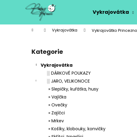
K
Přejít
na
o
Vykrajovátka
obsah
Zpět
Zpět
š
do
do
í
Domů
Vykrajovátka
Vykrajovátko Princezn
k
obchodu
obchodu
P
o
Kategorie
Přeskočit
s
kategorie
t
Vykrajovátka
r
░ DÁRKOVÉ POUKAZY
a
░ JARO, VELIKONOCE
n
» Slepičky, kuřátka, husy
n
» Vajíčka
í
» Ovečky
p
» Zajíčci
a
» Mrkev
n
» Košíky, klobouky, konvičky
e
» Skřítci, trpaslíci