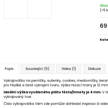
VYKRAJOVÁTKA CHRISTMAS JOY #423
VYKRAJOVÁTKA 
#1584
Skl
49 Kč
(>5 
39 Kč
69
Měr
cena
Kate
Popis
Související (5)
Videa (1)
Diskuze
Vykrajovátko na perníčky, sušenky, cookies, medovníčky, kerami
pro hladké a čisté vykrojení tvaru. Výška řezací hrany je 12 mm
Ideální výška vyváleného plátu těsta/hmoty je 4 mm.
V t
vykrajovaný tvar.
Číslo vykrajovátka Vám zde pomůže dohledat inspiraci či vid