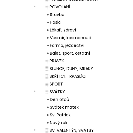
░ POVOLÁNÍ
» Stavba
» Hasiči
» Lékaři, zdraví
» Vesmír, kosmonauti
» Farma, jezdectví
» Balet, sport, ostatní
░ PRAVĚK
░ SLUNCE, DUHY, MRAKY
░ SKŘÍTCI, TRPASLÍCI
░ SPORT
░ SVÁTKY
» Den otců
» Svátek matek
» Sv. Patrick
» Nový rok
░ SV. VALENTÝN, SVATBY