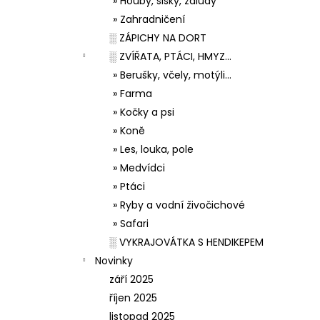
» Houby, šišky, žaludy
» Zahradničení
░ ZÁPICHY NA DORT
░ ZVÍŘATA, PTÁCI, HMYZ...
» Berušky, včely, motýli...
» Farma
» Kočky a psi
» Koně
» Les, louka, pole
» Medvídci
» Ptáci
» Ryby a vodní živočichové
» Safari
░ VYKRAJOVÁTKA S HENDIKEPEM
Novinky
září 2025
říjen 2025
listopad 2025