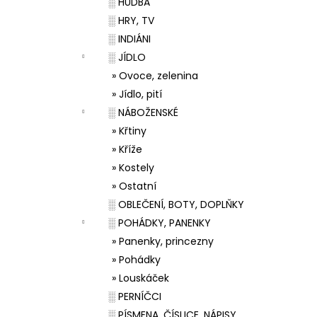
░ HUDBA
░ HRY, TV
░ INDIÁNI
░ JÍDLO
» Ovoce, zelenina
» Jídlo, pití
░ NÁBOŽENSKÉ
» Křtiny
» Kříže
» Kostely
» Ostatní
░ OBLEČENÍ, BOTY, DOPLŇKY
░ POHÁDKY, PANENKY
» Panenky, princezny
» Pohádky
» Louskáček
░ PERNÍČCI
░ PÍSMENA, ČÍSLICE, NÁPISY