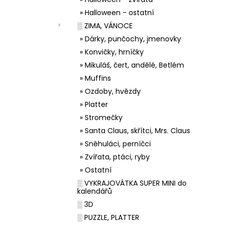
» Halloween - ostatní
░ ZIMA, VÁNOCE
» Dárky, punčochy, jmenovky
» Konvičky, hrníčky
» Mikuláš, čert, andělé, Betlém
» Muffins
» Ozdoby, hvězdy
» Platter
» Stromečky
» Santa Claus, skřítci, Mrs. Claus
» Sněhuláci, perníčci
» Zvířata, ptáci, ryby
» Ostatní
░ VYKRAJOVÁTKA SUPER MINI do
kalendářů
░ 3D
░ PUZZLE, PLATTER