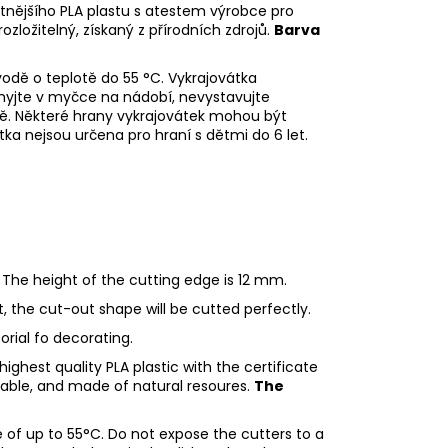
litnějšího PLA plastu s atestem výrobce pro
rozložitelný, získaný z přírodních zdrojů.
Barva
odě o teplotě do 55
°C. Vykrajovátka
myjte v myčce na nádobí, nevystavujte
ě. Některé hrany vykrajovátek mohou být
tka nejsou určena pro hraní s dětmi do 6 let.
 The height of the cutting edge is 12 mm.
ht, the cut-out shape will be cutted perfectly.
torial fo decorating.
ighest quality PLA plastic with the certificate
adable, and made of natural resoures.
The
of up to 55°C. Do not expose the cutters to a