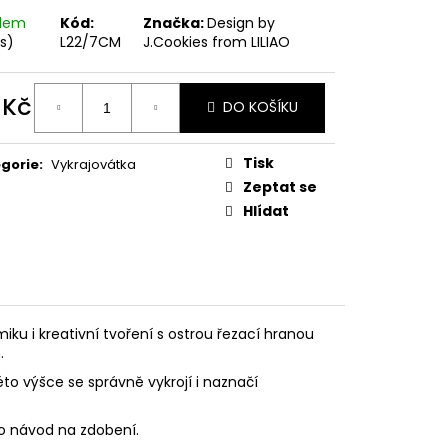
PODZIMNÍ KOLEKCE
adem
Kód:
Značka:
Design by
ks)
L22/7CM
J.Cookies from LILIAO
 Kč
DO KOŠÍKU
ná
:
Tisk
gorie
:
Vykrajovátka
Zeptat se
Hlídat
ku i kreativní tvoření s ostrou řezací hranou
.
éto výšce se správně vykrojí i naznačí
eo návod na zdobení.