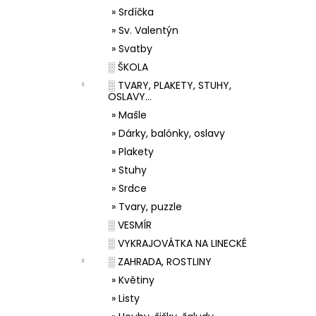
» Srdíčka
» Sv. Valentýn
» Svatby
░ ŠKOLA
░ TVARY, PLAKETY, STUHY,
OSLAVY...
» Mašle
» Dárky, balónky, oslavy
» Plakety
» Stuhy
» Srdce
» Tvary, puzzle
░ VESMÍR
░ VYKRAJOVÁTKA NA LINECKÉ
░ ZAHRADA, ROSTLINY
» Květiny
» Listy