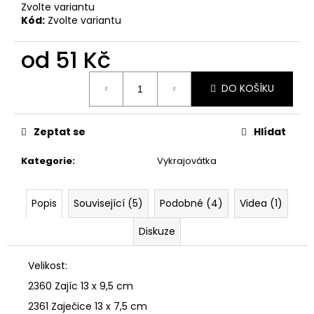
č
Zvolte variantu
u
Kód:
Zvolte variantu
j
e
od
51 Kč
m
e
Měrná
DO KOŠÍKU
cena:
VYKRAJOVÁTKA
VELIKONOČNÍ
Zeptat se
Hlídat
ZVÍŘÁTKA
#1988
Kategorie
:
Vykrajovátka
25
Kč
Popis
Související (5)
Podobné (4)
Videa (1)
Diskuze
Velikost:
2360 Zajíc 13 x 9,5 cm
2361 Zaječice 13 x 7,5 cm