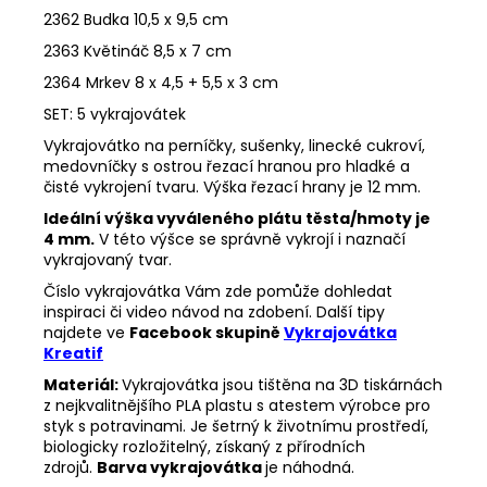
2362 Budka 10,5 x 9,5 cm
2363 Květináč 8,5 x 7 cm
2364 Mrkev 8 x 4,5 + 5,5 x 3 cm
SET: 5 vykrajovátek
Vykrajovátko na perníčky, sušenky, linecké cukroví,
medovníčky s ostrou řezací hranou pro hladké a
čisté vykrojení tvaru. Výška řezací hrany je 12 mm.
Ideální výška vyváleného plátu těsta/hmoty je
4 mm.
V této výšce se správně vykrojí i naznačí
vykrajovaný tvar.
Číslo vykrajovátka Vám zde pomůže dohledat
inspiraci či video návod na zdobení. Další tipy
najdete ve
Facebook skupině
Vykrajovátka
Kreatif
Materiál:
Vykrajovátka jsou tištěna na 3D tiskárnách
z nejkvalitnějšího PLA plastu s atestem výrobce pro
styk s potravinami. Je šetrný k životnímu prostředí,
biologicky rozložitelný, získaný z přírodních
zdrojů.
Barva vykrajovátka
je náhodná.