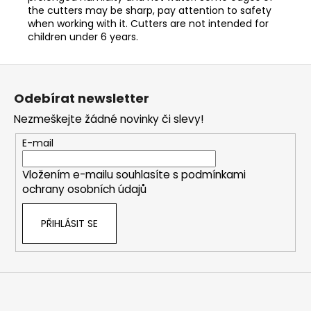
the cutters may be sharp, pay attention to safety
when working with it. Cutters are not intended for
children under 6 years.
Z
á
Odebírat newsletter
p
Nezmeškejte žádné novinky či slevy!
a
t
E-mail
í
Vložením e-mailu souhlasíte s
podmínkami
ochrany osobních údajů
PŘIHLÁSIT SE