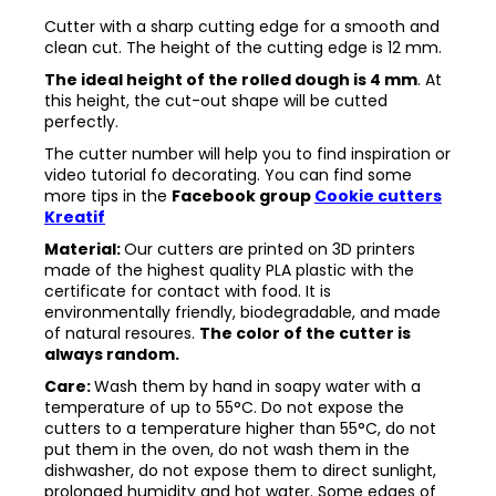
Cutter with a sharp cutting edge for a smooth and
clean cut. The height of the cutting edge is 12 mm.
The ideal height of the rolled dough is 4 mm
. At
this height, the cut-out shape will be cutted
perfectly.
The cutter number will help you to find inspiration or
video tutorial fo decorating. You can find some
more tips in the
Facebook group
Cookie cutters
Kreatif
Material:
Our cutters are printed on 3D printers
made of the highest quality PLA plastic with the
certificate for contact with food. It is
environmentally friendly, biodegradable, and made
of natural resoures.
The color of the cutter is
always random.
Care:
Wash them by hand in soapy water with a
temperature of up to 55°C. Do not expose the
cutters to a temperature higher than 55°C, do not
put them in the oven, do not wash them in the
dishwasher, do not expose them to direct sunlight,
prolonged humidity and hot water. Some edges of