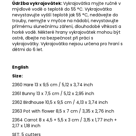
Údržba vykrajovátek:
Vykrajovátka myjte ručně v
mýdlové vodě o teplotě do 55 °C.
Vykrajovátka
nevystavujte vyšší teplotě jak 55 °C, nedávejte do
trouby, nemyjte v myčce na nádobí, nevystavujte
přímému slunečnímu záření, dlouhodobé vlhkosti a
horké vodě.
Některé hrany vykrajovátek mohou být
ostré, dbejte na bezpečnost při práci s
vykrajovátky.
Vykrajovátka nejsou určena pro hraní s
dětmi do 6 let.
English
Size:
2360 Hare 13 x 9,5 cm / 5,12 x 3,74 inch
2361 Bunny 13 x 7,5 cm / 5,12 x 2,95 inch
2362 Birdhouse 10,5 x 9,5 cm / 4,13 x 3,74 inch
2363 Pot with flower 8,5 x 7 cm / 3,35 x 2,76 inch
2364 Carrot 8 x 4,5 + 5,5 x 3 cm / 3,15 x 1,77 inch +
2,17 x 1,18 inch
SET: 5 cutters