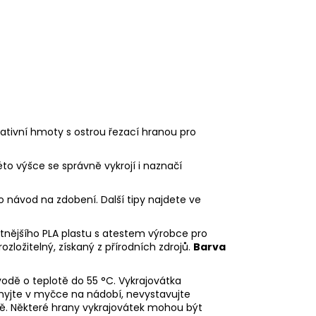
eativní hmoty s ostrou řezací hranou pro
éto výšce se správně vykrojí i naznačí
o návod na zdobení. Další tipy najdete ve
litnějšího PLA plastu s atestem výrobce pro
rozložitelný, získaný z přírodních zdrojů.
Barva
odě o teplotě do 55
°C. Vykrajovátka
myjte v myčce na nádobí, nevystavujte
ě. Některé hrany vykrajovátek mohou být