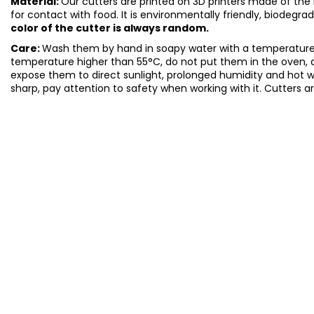
Material:
Our cutters are printed on 3D printers made of the h
for contact with food. It is environmentally friendly, biodegr
color of the cutter is always random.
Care:
Wash them by hand in soapy water with a temperature 
temperature higher than 55°C, do not put them in the oven, 
expose them to direct sunlight, prolonged humidity and hot 
sharp, pay attention to safety when working with it. Cutters a