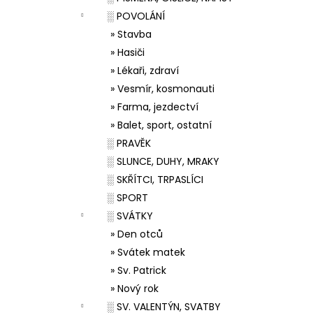
░ POVOLÁNÍ
» Stavba
» Hasiči
» Lékaři, zdraví
» Vesmír, kosmonauti
» Farma, jezdectví
» Balet, sport, ostatní
░ PRAVĚK
░ SLUNCE, DUHY, MRAKY
░ SKŘÍTCI, TRPASLÍCI
░ SPORT
░ SVÁTKY
» Den otců
» Svátek matek
» Sv. Patrick
» Nový rok
░ SV. VALENTÝN, SVATBY