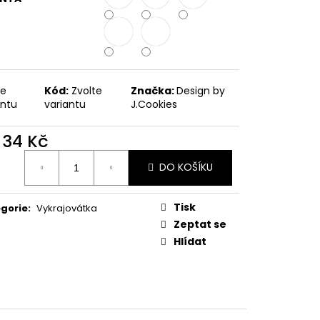
PODZIMNÍ KOLEKCE
te
Kód:
Zvolte
Značka:
Design by
antu
variantu
J.Cookies
d
34 Kč
ná
DO KOŠÍKU
:
Tisk
gorie
:
Vykrajovátka
Zeptat se
Hlídat