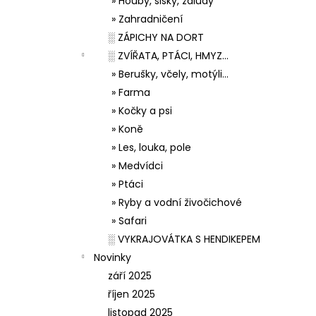
» Houby, šišky, žaludy
» Zahradničení
░ ZÁPICHY NA DORT
░ ZVÍŘATA, PTÁCI, HMYZ...
» Berušky, včely, motýli...
» Farma
» Kočky a psi
» Koně
» Les, louka, pole
» Medvídci
» Ptáci
» Ryby a vodní živočichové
» Safari
░ VYKRAJOVÁTKA S HENDIKEPEM
Novinky
září 2025
říjen 2025
listopad 2025