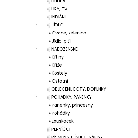
░ HUDBA
░ HRY, TV
░ INDIÁNI
░ JÍDLO
» Ovoce, zelenina
» Jídlo, pití
░ NÁBOŽENSKÉ
» Křtiny
» Kříže
» Kostely
» Ostatní
░ OBLEČENÍ, BOTY, DOPLŇKY
░ POHÁDKY, PANENKY
» Panenky, princezny
» Pohádky
» Louskáček
░ PERNÍČCI
░ PÍSMENA, ČÍSLICE, NÁPISY