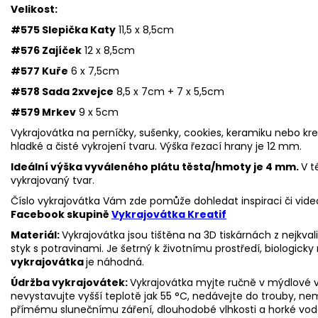
Velikost:
#575 Slepička Katy
11,5 x 8,5cm
#576 Zajíček
12 x 8,5cm
#577 Kuře
6 x 7,5cm
#578 Sada 2xvejce
8,5 x 7cm + 7 x 5,5cm
#579 Mrkev
9 x 5cm
Vykrajovátka na perníčky, sušenky, cookies, keramiku nebo kr
hladké a čisté vykrojení tvaru. Výška řezací hrany je 12 mm.
Ideální výška vyváleného plátu těsta/hmoty je 4 mm.
V t
vykrajovaný tvar.
Číslo vykrajovátka Vám zde pomůže dohledat inspiraci či vide
Facebook skupině
Vykrajovátka Kreatif
Materiál:
Vykrajovátka jsou tištěna na 3D tiskárnách z nejkva
styk s potravinami. Je šetrný k životnímu prostředí, biologicky 
vykrajovátka
je náhodná.
Údržba vykrajovátek:
Vykrajovátka myjte ručně v mýdlové v
nevystavujte vyšší teplotě jak 55
°C, nedávejte do trouby, ne
přímému slunečnímu záření, dlouhodobé vlhkosti a horké vod