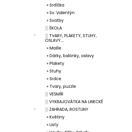
» Srdíčka
» Sv. Valentýn
» Svatby
░ ŠKOLA
░ TVARY, PLAKETY, STUHY,
OSLAVY...
» Mašle
» Dárky, balónky, oslavy
» Plakety
» Stuhy
» Srdce
» Tvary, puzzle
░ VESMÍR
░ VYKRAJOVÁTKA NA LINECKÉ
░ ZAHRADA, ROSTLINY
» Květiny
» Listy