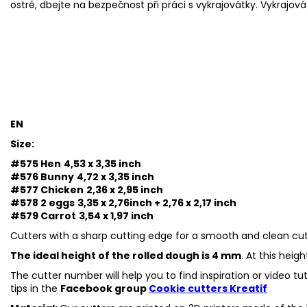
ostré, dbejte na bezpečnost při práci s vykrajovátky. Vykrajová
EN
Size:
#575 Hen
4,53 x 3,35 inch
#576 Bunny
4,72 x 3,35 inch
#577 Chicken
2,36 x 2,95 inch
#578 2 eggs
3,35 x 2,76inch + 2,76 x 2,17 inch
#579 Carrot
3,54 x 1,97 inch
Cutters with a sharp cutting edge for a smooth and clean cut
The ideal height of the rolled dough is 4 mm
. At this heig
The cutter number will help you to find inspiration or video t
tips in the
Facebook group
Cookie cutters Kreatif