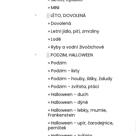
33001 ZDOBÍCÍ SÁČEK
l
» MINI
5 Kč
░ LÉTO, DOVOLENÁ
» Dovolená
» Letní jídlo, pití, zmrzliny
» Lodě
» Ryby a vodní živočichové
░ PODZIM, HALLOWEEN
» Podzim
» Podzim - listy
» Podzim - houby, šišky, žaludy
» Podzim - zvířata, ptáci
» Halloween - duch
» Halloween - dýně
» Halloween - lebky, mumie,
Frankenstein
» Halloween - upír, čarodejnice,
perníček
» Halloween - zvířata