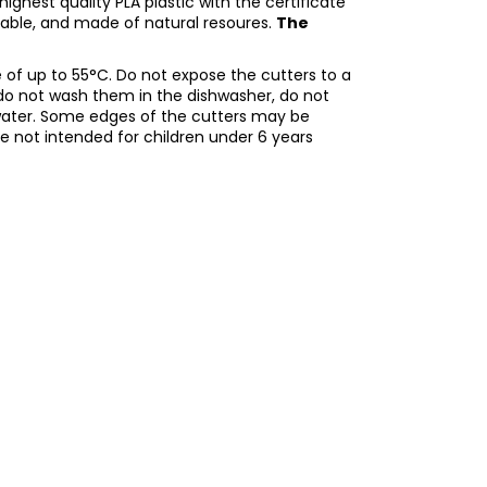
ighest quality PLA plastic with the certificate
adable, and made of natural resoures.
The
of up to 55°C. Do not expose the cutters to a
do not wash them in the dishwasher, do not
water. Some edges of the cutters may be
re not intended for children under 6 years