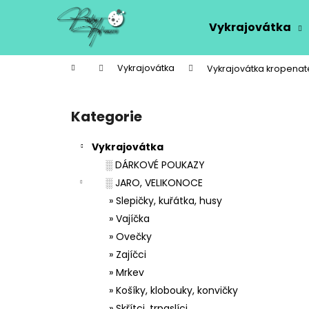
K
Přejít
na
o
Vykrajovátka
obsah
Zpět
Zpět
š
do
do
í
Domů
Vykrajovátka
Vykrajovátka kropena
k
obchodu
obchodu
P
o
Kategorie
Přeskočit
s
kategorie
t
Vykrajovátka
r
░ DÁRKOVÉ POUKAZY
a
░ JARO, VELIKONOCE
n
» Slepičky, kuřátka, husy
n
» Vajíčka
í
» Ovečky
p
» Zajíčci
a
» Mrkev
n
» Košíky, klobouky, konvičky
e
» Skřítci, trpaslíci