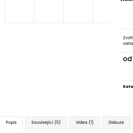
VYKRAJOVÁTKA CHRISTMAS JOY #423
VYKRAJOVÁTKA 
#1584
49 Kč
39 Kč
Zvol
vari
o
Měr
cena
Kate
Popis
Související (5)
Videa (1)
Diskuze