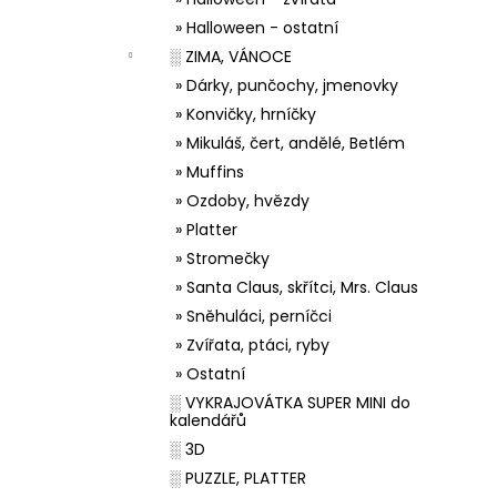
» Halloween - ostatní
░ ZIMA, VÁNOCE
» Dárky, punčochy, jmenovky
» Konvičky, hrníčky
» Mikuláš, čert, andělé, Betlém
» Muffins
» Ozdoby, hvězdy
» Platter
» Stromečky
» Santa Claus, skřítci, Mrs. Claus
» Sněhuláci, perníčci
» Zvířata, ptáci, ryby
» Ostatní
░ VYKRAJOVÁTKA SUPER MINI do
kalendářů
░ 3D
░ PUZZLE, PLATTER