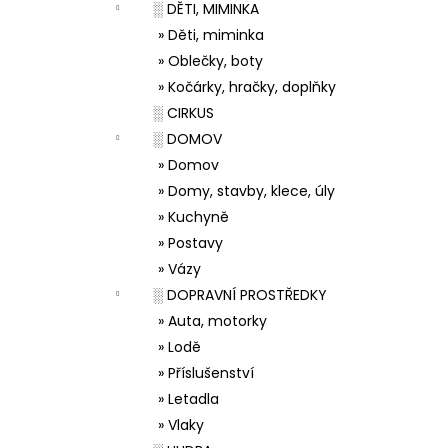
░ DĚTI, MIMINKA
» Děti, miminka
» Oblečky, boty
» Kočárky, hračky, doplňky
░ CIRKUS
░ DOMOV
» Domov
» Domy, stavby, klece, úly
» Kuchyně
» Postavy
» Vázy
░ DOPRAVNÍ PROSTŘEDKY
» Auta, motorky
» Lodě
» Příslušenství
» Letadla
» Vlaky