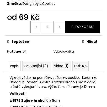
č
Značka:
Design by J.Cookies
u
j
od
69 Kč
e
m
Měrná
e
DO KOŠÍKU
cena:
VYKRAJOVÁTKA
Zeptat se
Hlídat
CHRISTMAS
JOY
Kategorie
:
Vykrajovátka
#423
49
Kč
Popis
Související (8)
Videa (1)
Diskuze
Vykrajovátko na perníčky, sušenky, cookies, keramiku
i kreativní tvoření s ostrou řezací hranou pro hladké
a čisté vykrojení tvaru. Výška řezací hrany je 12 mm.
Velikost:
#1978 Zajíc v hrnku
10 x 8cm