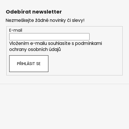
Z
á
Odebírat newsletter
p
Nezmeškejte žádné novinky či slevy!
a
t
E-mail
í
Vložením e-mailu souhlasíte s
podmínkami
ochrany osobních údajů
PŘIHLÁSIT SE