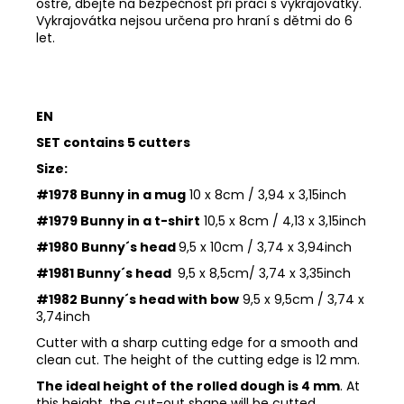
ostré, dbejte na bezpečnost při práci s vykrajovátky.
Vykrajovátka nejsou určena pro hraní s dětmi do 6
let.
EN
SET contains 5 cutters
Size:
#1978 Bunny in a mug
10 x 8cm / 3,94 x 3,15inch
#1979 Bunny in a t-shirt
10,5 x 8cm / 4,13 x 3,15inch
#1980 Bunny´s head
9,5 x 10cm / 3,74 x 3,94inch
#1981 Bunny´s head
9,5 x 8,5cm/ 3,74 x 3,35inch
#1982 Bunny´s head with bow
9,5 x 9,5cm / 3,74 x
3,74inch
Cutter with a sharp cutting edge for a smooth and
clean cut. The height of the cutting edge is 12 mm.
The ideal height of the rolled dough is 4 mm
. At
this height, the cut-out shape will be cutted