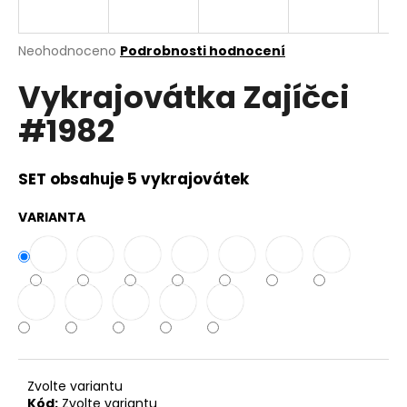
a
j
Průměrné
Neohodnoceno
Podrobnosti hodnocení
í
hodnocení
Vykrajovátka Zajíčci
produktu
t
je
?
#1982
0,0
z
5
hvězdiček.
SET obsahuje 5 vykrajovátek
HLEDAT
VARIANTA
D
o
p
o
r
Zvolte variantu
u
Kód:
Zvolte variantu