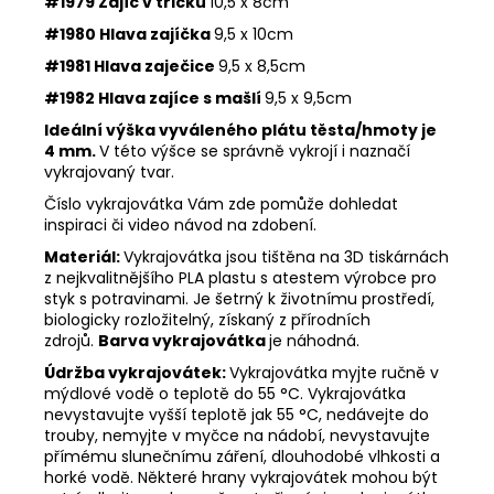
#1979 Zajíc v tričku
10,5 x 8cm
#1980 Hlava zajíčka
9,5 x 10cm
#1981 Hlava zaječice
9,5 x 8,5cm
#1982 Hlava zajíce s mašlí
9,5 x 9,5cm
Ideální výška vyváleného plátu těsta/hmoty je
4 mm.
V této výšce se správně vykrojí i naznačí
vykrajovaný tvar.
Číslo vykrajovátka Vám zde pomůže dohledat
inspiraci či video návod na zdobení.
Materiál:
Vykrajovátka jsou tištěna na 3D tiskárnách
z nejkvalitnějšího PLA plastu s atestem výrobce pro
styk s potravinami. Je šetrný k životnímu prostředí,
biologicky rozložitelný, získaný z přírodních
zdrojů.
Barva vykrajovátka
je náhodná.
Údržba vykrajovátek:
Vykrajovátka myjte ručně v
mýdlové vodě o teplotě do 55
°C. Vykrajovátka
nevystavujte vyšší teplotě jak 55
°C, nedávejte do
trouby, nemyjte v myčce na nádobí, nevystavujte
přímému slunečnímu záření, dlouhodobé vlhkosti a
horké vodě. Některé hrany vykrajovátek mohou být